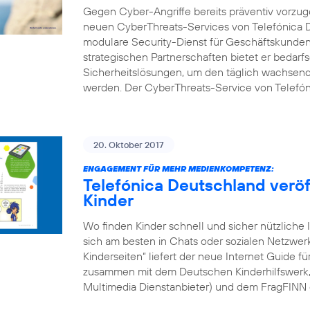
Gegen Cyber-Angriffe bereits präventiv vorzuge
neuen CyberThreats-Services von Telefónica D
modulare Security-Dienst für Geschäftskunden 
strategischen Partnerschaften bietet er bedarf
Sicherheitslösungen, um den täglich wachsend
werden. Der CyberThreats-Service von Telefón
20. Oktober 2017
ENGAGEMENT FÜR MEHR MEDIENKOMPETENZ:
Telefónica Deutschland veröff
Kinder
Wo finden Kinder schnell und sicher nützliche 
sich am besten in Chats oder sozialen Netzwe
Kinderseiten“ liefert der neue Internet Guide f
zusammen mit dem Deutschen Kinderhilfswerk, d
Multimedia Dienstanbieter) und dem FragFINN 