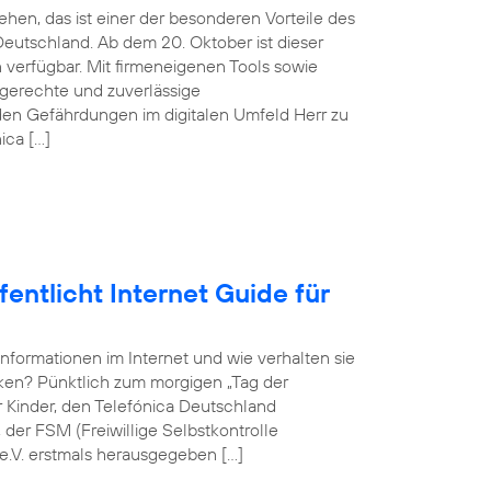
hen, das ist einer der besonderen Vorteile des
eutschland. Ab dem 20. Oktober ist dieser
verfügbar. Mit firmeneigenen Tools sowie
sgerechte und zuverlässige
en Gefährdungen im digitalen Umfeld Herr zu
ica […]
entlicht Internet Guide für
Informationen im Internet und wie verhalten sie
rken? Pünktlich zum morgigen „Tag der
ür Kinder, den Telefónica Deutschland
er FSM (Freiwillige Selbstkontrolle
e.V. erstmals herausgegeben […]