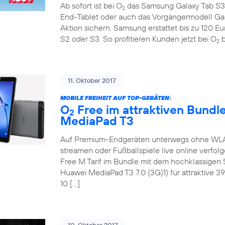
Ab sofort ist bei O
das Samsung Galaxy Tab S3 
2
End-Tablet oder auch das Vorgängermodell Ga
Aktion sichern. Samsung erstattet bis zu 120 E
S2 oder S3. So profitieren Kunden jetzt bei O
b
2
11. Oktober 2017
MOBILE FREIHEIT AUF TOP-GERÄTEN:
O
Free im attraktiven Bundl
2
MediaPad T3
Auf Premium-Endgeräten unterwegs ohne WLAN 
streamen oder Fußballspiele live online verfol
Free M Tarif im Bundle mit dem hochklassige
Huawei MediaPad T3 7.0 (3G)1) für attraktive 3
10 […]
10. Oktober 2017