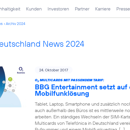
haltigkeit
Kunden
Investoren
Partner
Karriere
Presse
ws
Archiv 2024
Deutschland News 2024
24. Oktober 2017
O
MULTICARDS MIT PASSENDEM TARIF:
2
BBG Entertainment setzt auf 
Mobilfunklösung
Tablet, Laptop, Smartphone und zusätzlich no
auch außerhalb des Büros ist es mittlerweile n
arbeiten. Ein ständiges Wechseln der SIM-Karte
Multicards von Telefónica in Deutschland verei
Rufnummer und einem Mobilfunkvertrag. […]