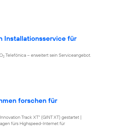
 Installationsservice für
 O
Telefónica – erweitert sein Serviceangebot.
2
hmen forschen für
nnovation Track XT“ (GINT XT) gestartet |
lagen fürs Highspeed-Internet für