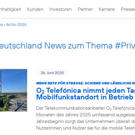
haltigkeit
Kunden
Investoren
Partner
Karriere
Presse
ws
Archiv 2024
Deutschland News zum Thema #Pri
26. Juni 2025
MEHR NETZ FÜR STRASSE, SCHIENE UND LÄNDLICHE R
O
Telefónica nimmt jeden Ta
2
Mobilfunkstandort in Betrieb
Der Telekommunikationsanbieter O
Telefónica
2
Monaten des Jahres 2025 umfassend ausgebau
Jahresbeginn sorgt das Unternehmen überall d
Nutzerinnen und Nutzer sie für die mobile Tel