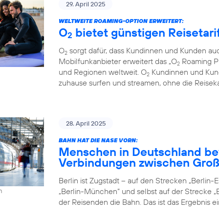
29. April 2025
WELTWEITE ROAMING-OPTION ERWEITERT:
O
bietet günstigen Reisetari
2
O
sorgt dafür, dass Kundinnen und Kunden auc
2
Mobilfunkanbieter erweitert das „O
Roaming Pl
2
und Regionen weltweit. O
Kundinnen und Kund
2
zuhause surfen und streamen, ohne die Reiseka
28. April 2025
BAHN HAT DIE NASE VORN:
Menschen in Deutschland be
Verbindungen zwischen Groß
Berlin ist Zugstadt – auf den Strecken „Berlin-Es
„Berlin-München” und selbst auf der Strecke „B
h
der Reisenden die Bahn. Das ist das Ergebnis e