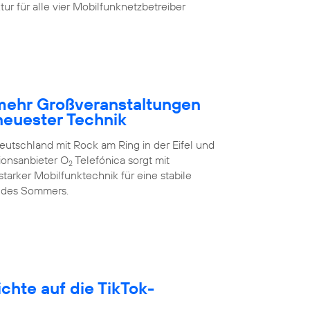
ur für alle vier Mobilfunknetzbetreiber
 mehr Großveranstaltungen
neuester Technik
eutschland mit Rock am Ring in der Eifel und
ionsanbieter O
Telefónica sorgt mit
2
arker Mobilfunktechnik für eine stabile
 des Sommers.
hte auf die TikTok-