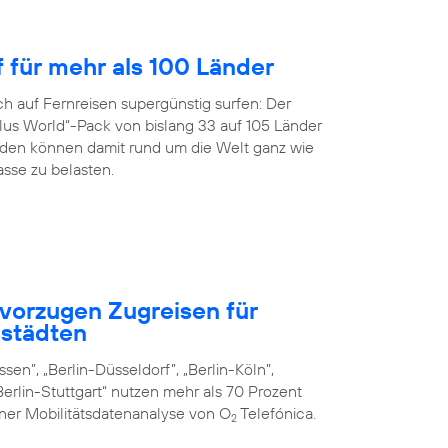
f für mehr als 100 Länder
h auf Fernreisen supergünstig surfen: Der
us World“-Pack von bislang 33 auf 105 Länder
en können damit rund um die Welt ganz wie
sse zu belasten.
vorzugen Zugreisen für
städten
sen”, „Berlin-Düsseldorf”, „Berlin-Köln”,
erlin-Stuttgart“ nutzen mehr als 70 Prozent
iner Mobilitätsdatenanalyse von O
Telefónica.
2