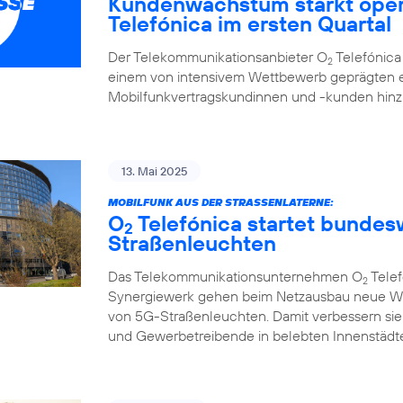
Kundenwachstum stärkt oper
Telefónica im ersten Quartal
Der Telekommunikationsanbieter O
Telefónica 
2
einem von intensivem Wettbewerb geprägten e
Mobilfunkvertragskundinnen und -kunden hi
13. Mai 2025
MOBILFUNK AUS DER STRASSENLATERNE:
O
Telefónica startet bunde
2
Straßenleuchten
Das Telekommunikationsunternehmen O
Telef
2
Synergiewerk gehen beim Netzausbau neue W
von 5G-Straßenleuchten. Damit verbessern sie
und Gewerbetreibende in belebten Innenstädte