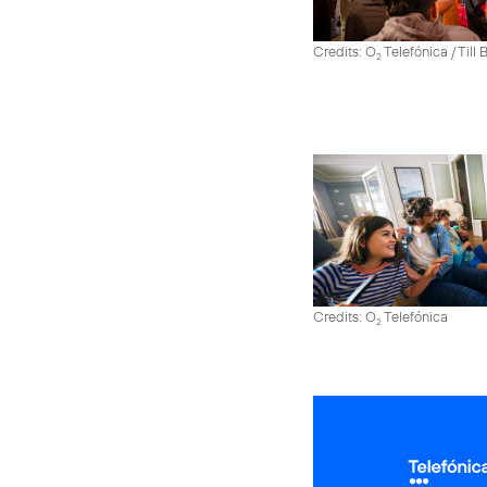
Credits: O
Telefónica / Till
2
Credits: O
Telefónica
2