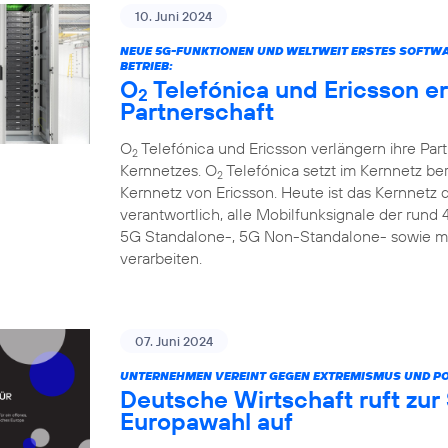
10. Juni 2024
NEUE 5G-FUNKTIONEN UND WELTWEIT ERSTES SOFTW
BETRIEB:
O
Telefónica und Ericsson e
2
Partnerschaft
O
Telefónica und Ericsson verlängern ihre Par
2
Kernnetzes. O
Telefónica setzt im Kernnetz be
2
Kernnetz von Ericsson. Heute ist das Kernnetz
verantwortlich, alle Mobilfunksignale der rund
5G Standalone-, 5G Non-Standalone- sowie m
verarbeiten.
07. Juni 2024
UNTERNEHMEN VEREINT GEGEN EXTREMISMUS UND P
Deutsche Wirtschaft ruft zu
Europawahl auf