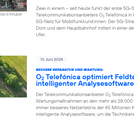
Zwei in einem – seit heute funkt der erste 5
Telekommunikationsanbieters O
Telefónica in K
 Udo Ernhuber
2
5G-Netz für Mobilfunkkund:innen. Der 5G-Str
Dom und dem Hauptbahnhof mitten in einer d
Ufer.
13. Juni 2024
BESSERE REPARATUR UND WARTUNG:
O
Telefónica optimiert Feldt
2
intelligenter Analysesoftware
Der Telekommunikationsanbieter O
Telefónica
2
Wartungsmaßnahmen an den mehr als 28.000 Mo
immer besseres Netzerlebnis der 45 Millionen
intelligente Analysesoftware, um die Technikere