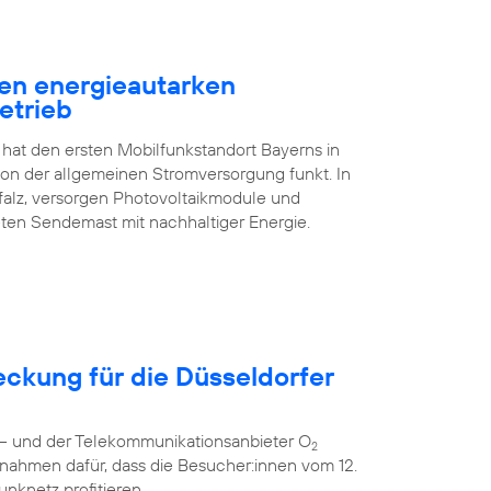
en energieautarken
etrieb
 hat den ersten Mobilfunkstandort Bayerns in
n der allgemeinen Stromversorgung funkt. In
falz, versorgen Photovoltaikmodule und
ten Sendemast mit nachhaltiger Energie.
eckung für die Düsseldorfer
r – und der Telekommunikationsanbieter O
2
nahmen dafür, dass die Besucher:innen vom 12.
unknetz profitieren.