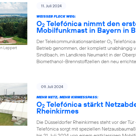
11. Juli 2024
WEISSER FLECK WEG:
O
Telefónica nimmt den erst
2
Mobilfunkmast in Bayern in B
Der Telekommunikationsanbieter O
Telefónica
2
Betrieb genommen, der komplett unabhängig vo
in Leppert
Sindlbach, im Landkreis Neumarkt in der Oberp
Biomethanol-Brennstoffzellen den neu errichte
09. Juli 2024
MEHR NETZ, MEHR KIRMESSPASS:
O
Telefónica stärkt Netzabd
2
Rheinkirmes
Die Düsseldorfer Rheinkirmes steht vor der Tü
Telefónica sorgt mit speziellen Netzausbaumaß
bis 21. Juli 2024 von einem erstklassigen Mobilf