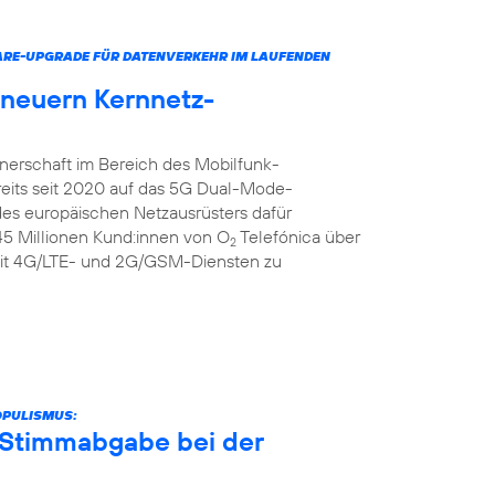
ARE-UPGRADE FÜR DATENVERKEHR IM LAUFENDEN
rneuern Kernnetz-
tnerschaft im Bereich des Mobilfunk-
reits seit 2020 auf das 5G Dual-Mode-
 des europäischen Netzausrüsters dafür
 45 Millionen Kund:innen von O
Telefónica über
2
it 4G/LTE- und 2G/GSM-Diensten zu
OPULISMUS:
r Stimmabgabe bei der