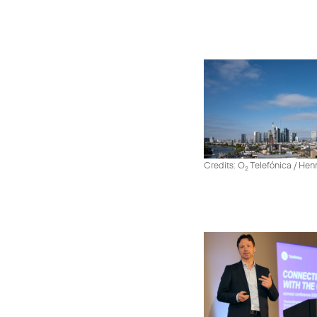
Credits: O
Telefónica / He
2