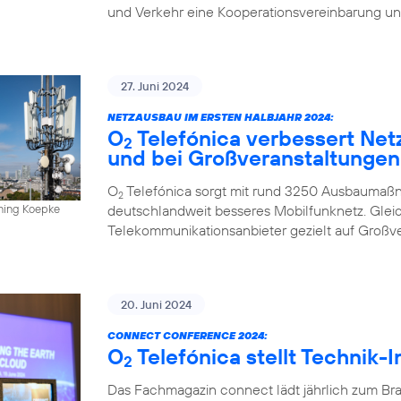
und Verkehr eine Kooperationsvereinbarung un
27. Juni 2024
NETZAUSBAU IM ERSTEN HALBJAHR 2024:
O
Telefónica verbessert Net
2
und bei Großveranstaltungen
O
Telefónica sorgt mit rund 3250 Ausbaumaßn
2
deutschlandweit besseres Mobilfunknetz. Gleich
nning Koepke
Telekommunikationsanbieter gezielt auf Großv
20. Juni 2024
CONNECT CONFERENCE 2024:
O
Telefónica stellt Technik-
2
Das Fachmagazin connect lädt jährlich zum Br