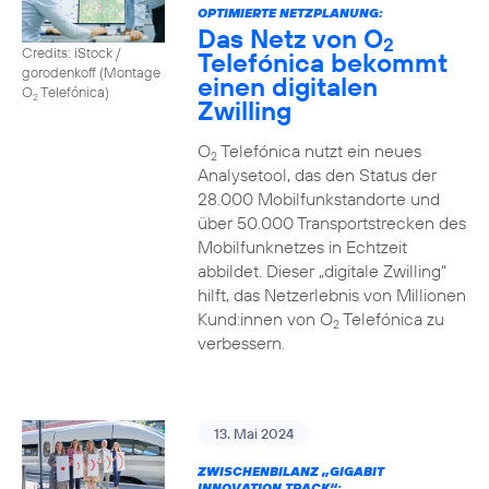
OPTIMIERTE NETZPLANUNG:
Das Netz von O
2
Credits: iStock /
Telefónica bekommt
gorodenkoff (Montage
einen digitalen
O
Telefónica)
2
Zwilling
O
Telefónica nutzt ein neues
2
Analysetool, das den Status der
28.000 Mobilfunkstandorte und
über 50.000 Transportstrecken des
Mobilfunknetzes in Echtzeit
abbildet. Dieser „digitale Zwilling“
hilft, das Netzerlebnis von Millionen
Kund:innen von O
Telefónica zu
2
verbessern.
13. Mai 2024
ZWISCHENBILANZ „GIGABIT
INNOVATION TRACK“: