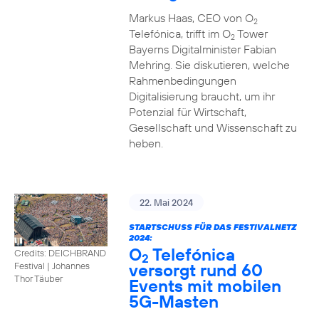
Markus Haas, CEO von O
2
Telefónica, trifft im O
Tower
2
Bayerns Digitalminister Fabian
Mehring. Sie diskutieren, welche
Rahmenbedingungen
Digitalisierung braucht, um ihr
Potenzial für Wirtschaft,
Gesellschaft und Wissenschaft zu
heben.
22. Mai 2024
STARTSCHUSS FÜR DAS FESTIVALNETZ
2024:
O
Telefónica
Credits: DEICHBRAND
2
versorgt rund 60
Festival | Johannes
Thor Täuber
Events mit mobilen
5G-Masten