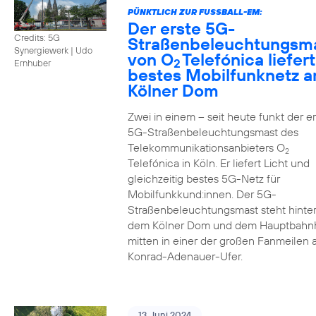
PÜNKTLICH ZUR FUSSBALL-EM:
Der erste 5G-
Credits: 5G
Straßenbeleuchtungsm
Synergiewerk | Udo
von O
Telefónica liefert
2
Ernhuber
bestes Mobilfunknetz 
Kölner Dom
Zwei in einem – seit heute funkt der er
5G-Straßenbeleuchtungsmast des
Telekommunikationsanbieters O
2
Telefónica in Köln. Er liefert Licht und
gleichzeitig bestes 5G-Netz für
Mobilfunkkund:innen. Der 5G-
Straßenbeleuchtungsmast steht hinte
dem Kölner Dom und dem Hauptbahn
mitten in einer der großen Fanmeilen
Konrad-Adenauer-Ufer.
13. Juni 2024