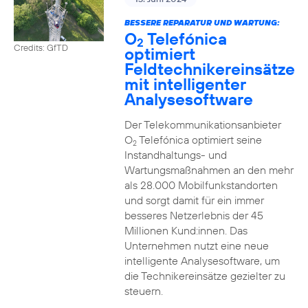
BESSERE REPARATUR UND WARTUNG:
O
Telefónica
2
Credits: GfTD
optimiert
Feldtechnikereinsätze
mit intelligenter
Analysesoftware
Der Telekommunikationsanbieter
O
Telefónica optimiert seine
2
Instandhaltungs- und
Wartungsmaßnahmen an den mehr
als 28.000 Mobilfunkstandorten
und sorgt damit für ein immer
besseres Netzerlebnis der 45
Millionen Kund:innen. Das
Unternehmen nutzt eine neue
intelligente Analysesoftware, um
die Technikereinsätze gezielter zu
steuern.