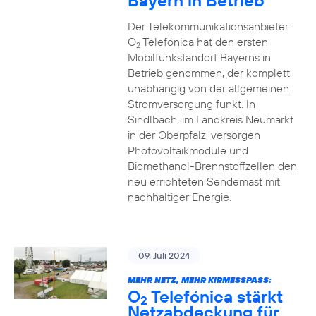
Bayern in Betrieb
Der Telekommunikationsanbieter
O
Telefónica hat den ersten
2
Mobilfunkstandort Bayerns in
Betrieb genommen, der komplett
unabhängig von der allgemeinen
Stromversorgung funkt. In
Sindlbach, im Landkreis Neumarkt
in der Oberpfalz, versorgen
Photovoltaikmodule und
Biomethanol-Brennstoffzellen den
neu errichteten Sendemast mit
nachhaltiger Energie.
09. Juli 2024
MEHR NETZ, MEHR KIRMESSPASS:
O
Telefónica stärkt
2
Netzabdeckung für