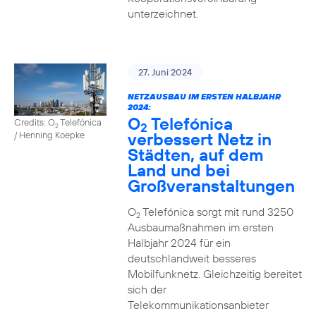
unterzeichnet.
27. Juni 2024
NETZAUSBAU IM ERSTEN HALBJAHR
2024:
O
Telefónica
Credits: O
Telefónica
2
2
verbessert Netz in
/ Henning Koepke
Städten, auf dem
Land und bei
Großveranstaltungen
O
Telefónica sorgt mit rund 3250
2
Ausbaumaßnahmen im ersten
Halbjahr 2024 für ein
deutschlandweit besseres
Mobilfunknetz. Gleichzeitig bereitet
sich der
Telekommunikationsanbieter