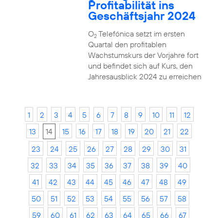
Profitabilität ins
Geschäftsjahr 2024
O
Telefónica setzt im ersten
2
Quartal den profitablen
Wachstumskurs der Vorjahre fort
und befindet sich auf Kurs, den
Jahresausblick 2024 zu erreichen
1
2
3
4
5
6
7
8
9
10
11
12
13
14
15
16
17
18
19
20
21
22
23
24
25
26
27
28
29
30
31
32
33
34
35
36
37
38
39
40
41
42
43
44
45
46
47
48
49
50
51
52
53
54
55
56
57
58
59
60
61
62
63
64
65
66
67