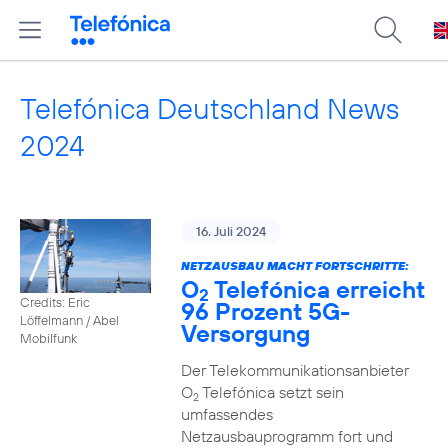
Telefónica Deutschland News
2024
16. Juli 2024
NETZAUSBAU MACHT FORTSCHRITTE:
O
Telefónica erreicht
2
Credits: Eric
96 Prozent 5G-
Löffelmann / Abel
Versorgung
Mobilfunk
Der Telekommunikationsanbieter
O
Telefónica setzt sein
2
umfassendes
Netzausbauprogramm fort und