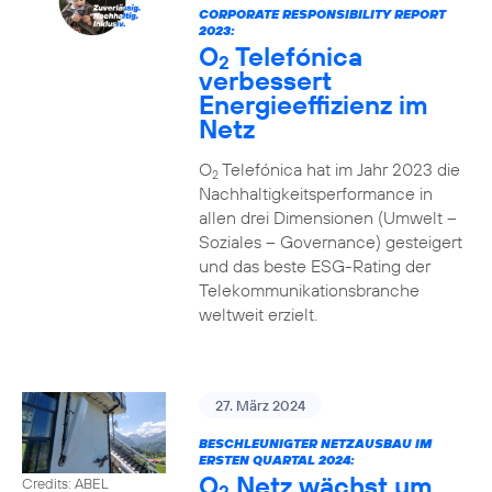
CORPORATE RESPONSIBILITY REPORT
2023:
O
Telefónica
2
verbessert
Energieeffizienz im
Netz
O
Telefónica hat im Jahr 2023 die
2
Nachhaltigkeitsperformance in
allen drei Dimensionen (Umwelt –
Soziales – Governance) gesteigert
und das beste ESG-Rating der
Telekommunikationsbranche
weltweit erzielt.
27. März 2024
BESCHLEUNIGTER NETZAUSBAU IM
ERSTEN QUARTAL 2024:
O
Netz wächst um
Credits: ABEL
2