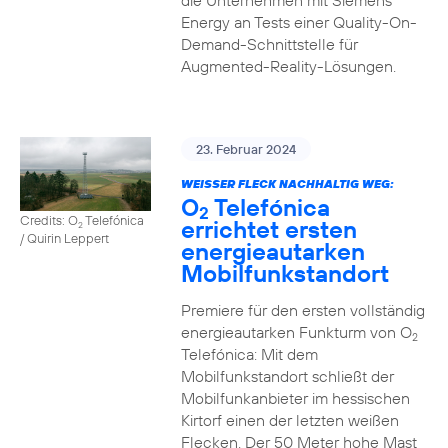
die Unternehmen mit Siemens
Energy an Tests einer Quality-On-
Demand-Schnittstelle für
Augmented-Reality-Lösungen.
23. Februar 2024
WEISSER FLECK NACHHALTIG WEG:
O
Telefónica
2
Credits: O
Telefónica
errichtet ersten
2
/ Quirin Leppert
energieautarken
Mobilfunkstandort
Premiere für den ersten vollständig
energieautarken Funkturm von O
2
Telefónica: Mit dem
Mobilfunkstandort schließt der
Mobilfunkanbieter im hessischen
Kirtorf einen der letzten weißen
Flecken. Der 50 Meter hohe Mast