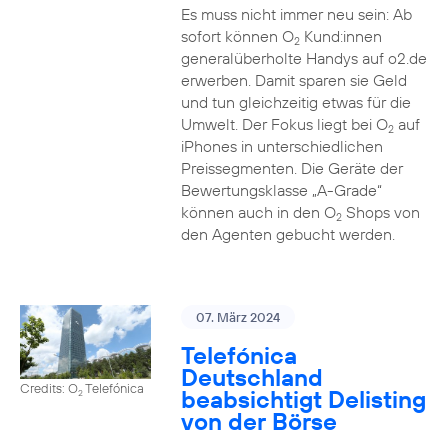
Es muss nicht immer neu sein: Ab
sofort können O
Kund:innen
2
generalüberholte Handys auf o2.de
erwerben. Damit sparen sie Geld
und tun gleichzeitig etwas für die
Umwelt. Der Fokus liegt bei O
auf
2
iPhones in unterschiedlichen
Preissegmenten. Die Geräte der
Bewertungsklasse „A-Grade“
können auch in den O
Shops von
2
den Agenten gebucht werden.
07. März 2024
Telefónica
Deutschland
Credits: O
Telefónica
beabsichtigt Delisting
2
von der Börse