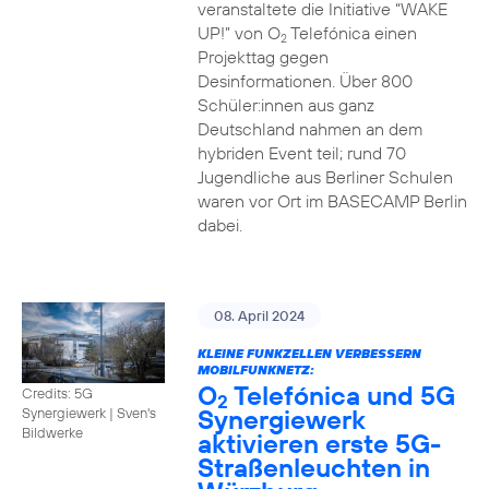
veranstaltete die Initiative “WAKE
UP!” von O
Telefónica einen
2
Projekttag gegen
Desinformationen. Über 800
Schüler:innen aus ganz
Deutschland nahmen an dem
hybriden Event teil; rund 70
Jugendliche aus Berliner Schulen
waren vor Ort im BASECAMP Berlin
dabei.
08. April 2024
KLEINE FUNKZELLEN VERBESSERN
MOBILFUNKNETZ:
O
Telefónica und 5G
Credits: 5G
2
Synergiewerk
Synergiewerk | Sven's
Bildwerke
aktivieren erste 5G-
Straßenleuchten in