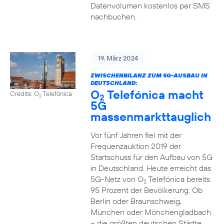
Datenvolumen kostenlos per SMS
nachbuchen.
19. März 2024
ZWISCHENBILANZ ZUM 5G-AUSBAU IN
DEUTSCHLAND:
O
Telefónica macht
Credits: O
Telefónica
2
2
5G
massenmarkttauglich
Vor fünf Jahren fiel mit der
Frequenzauktion 2019 der
Startschuss für den Aufbau von 5G
in Deutschland. Heute erreicht das
5G-Netz von O
Telefónica bereits
2
95 Prozent der Bevölkerung. Ob
Berlin oder Braunschweig,
München oder Mönchengladbach
– die größten deutschen Städte