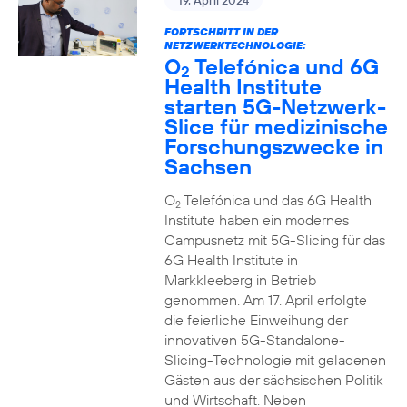
19. April 2024
FORTSCHRITT IN DER
NETZWERKTECHNOLOGIE:
O
Telefónica und 6G
2
Health Institute
starten 5G-Netzwerk-
Slice für medizinische
Forschungszwecke in
Sachsen
O
Telefónica und das 6G Health
2
Institute haben ein modernes
Campusnetz mit 5G-Slicing für das
6G Health Institute in
Markkleeberg in Betrieb
genommen. Am 17. April erfolgte
die feierliche Einweihung der
innovativen 5G-Standalone-
Slicing-Technologie mit geladenen
Gästen aus der sächsischen Politik
und Wirtschaft. Neben