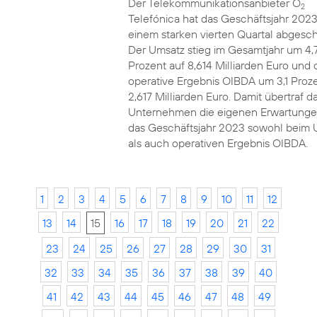
Der Telekommunikationsanbieter O
2
Telefónica hat das Geschäftsjahr 2023
einem starken vierten Quartal abgesch
Der Umsatz stieg im Gesamtjahr um 4,
Prozent auf 8,614 Milliarden Euro und 
operative Ergebnis OIBDA um 3,1 Proze
2,617 Milliarden Euro. Damit übertraf d
Unternehmen die eigenen Erwartunge
das Geschäftsjahr 2023 sowohl beim 
als auch operativen Ergebnis OIBDA.
1
2
3
4
5
6
7
8
9
10
11
12
13
14
15
16
17
18
19
20
21
22
23
24
25
26
27
28
29
30
31
32
33
34
35
36
37
38
39
40
41
42
43
44
45
46
47
48
49