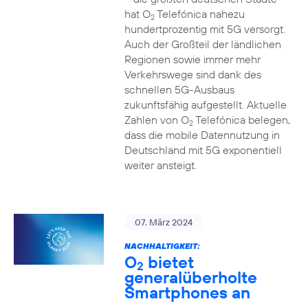
hat O
Telefónica nahezu
2
hundertprozentig mit 5G versorgt.
Auch der Großteil der ländlichen
Regionen sowie immer mehr
Verkehrswege sind dank des
schnellen 5G-Ausbaus
zukunftsfähig aufgestellt. Aktuelle
Zahlen von O
Telefónica belegen,
2
dass die mobile Datennutzung in
Deutschland mit 5G exponentiell
weiter ansteigt.
07. März 2024
NACHHALTIGKEIT:
O
bietet
2
generalüberholte
Smartphones an