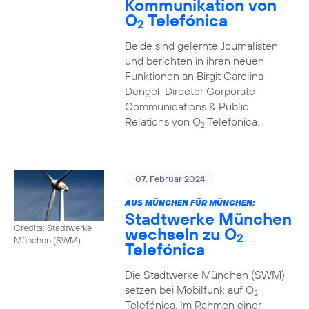
Kommunikation von
O
Telefónica
2
Beide sind gelernte Journalisten
und berichten in ihren neuen
Funktionen an Birgit Carolina
Dengel, Director Corporate
Communications & Public
Relations von O
Telefónica.
2
07. Februar 2024
AUS MÜNCHEN FÜR MÜNCHEN:
Stadtwerke München
Credits: Stadtwerke
wechseln zu O
2
München (SWM)
Telefónica
Die Stadtwerke München (SWM)
setzen bei Mobilfunk auf O
2
Telefónica. Im Rahmen einer