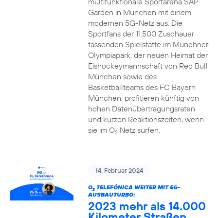
multifunktionale Sportarena SAP
Garden in München mit einem
modernen 5G-Netz aus. Die
Sportfans der 11.500 Zuschauer
fassenden Spielstätte im Münchner
Olympiapark, der neuen Heimat der
Eishockeymannschaft von Red Bull
München sowie des
Basketballteams des FC Bayern
München, profitieren künftig von
hohen Datenübertragungsraten
und kurzen Reaktionszeiten, wenn
sie im O
Netz surfen.
2
14. Februar 2024
O
TELEFÓNICA WEITER MIT 5G-
2
AUSBAUTURBO:
2023 mehr als 14.000
Kilometer Straßen