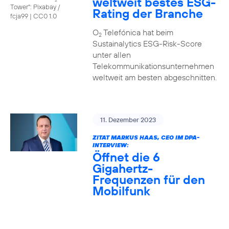
weltweit bestes ESG-
Tower": Pixabay /
Rating der Branche
fcja99
|
CC0 1.0
O
Telefónica hat beim
2
Sustainalytics ESG-Risk-Score
unter allen
Telekommunikationsunternehmen
weltweit am besten abgeschnitten.
11. Dezember 2023
ZITAT MARKUS HAAS, CEO IM DPA-
INTERVIEW:
Öffnet die 6
Gigahertz-
Frequenzen für den
Mobilfunk