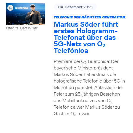
04. Dezember 2023
TELEFONIE DER NÄCHSTEN GENERATION:
Markus Söder führt
Credits: Bert Willer
erstes Hologramm-
Telefonat über das
5G-Netz von O
2
Telefónica
Premiere bei O
Telefónica: Der
2
bayerische Ministerpräsident
Markus Söder hat erstmals die
holografische Telefonie über 5G in
München getestet. Anlässlich der
Feier zum 25-jährigen Bestehen
des Mobilfunknetzes von O
2
Telefónica war Markus Söder zu
Gast im O
Tower.
2