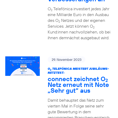
O
Telefónica investiert jedes Jahr
2
eine Milliarde Euro in den Ausbau
des O
Netzes und der eigenen
2
Services. Jetzt können O
2
Kund:innen nachvollziehen, ob bei
ihnen demnächst ausgebaut wird.
29. November 2023
O
TELEFÓNICA MEISTERT JUBILÄUMS-
2
NETZTEST:
connect zeichnet O
2
Netz erneut mit Note
„Sehr gut“ aus
Damit behauptet das Netz zum
vierten Mal in Folge seine sehr
gute Bewertung in dem
renommierten Branchenvergleich.