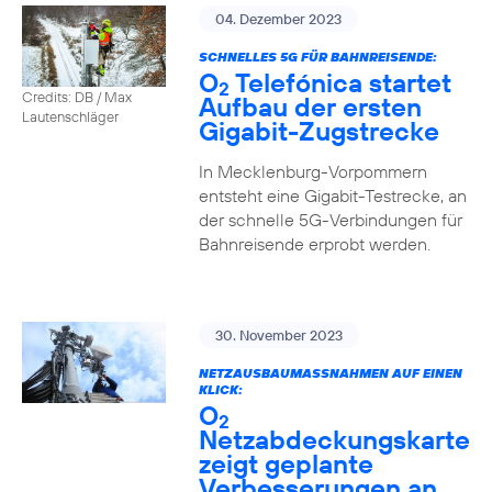
04. Dezember 2023
SCHNELLES 5G FÜR BAHNREISENDE:
O
Telefónica startet
2
Credits: DB / Max
Aufbau der ersten
Lautenschläger
Gigabit-Zugstrecke
In Mecklenburg-Vorpommern
entsteht eine Gigabit-Testrecke, an
der schnelle 5G-Verbindungen für
Bahnreisende erprobt werden.
30. November 2023
NETZAUSBAUMASSNAHMEN AUF EINEN K
LICK:
O
2
Netzabdeckungskarte
zeigt geplante
Verbesserungen an