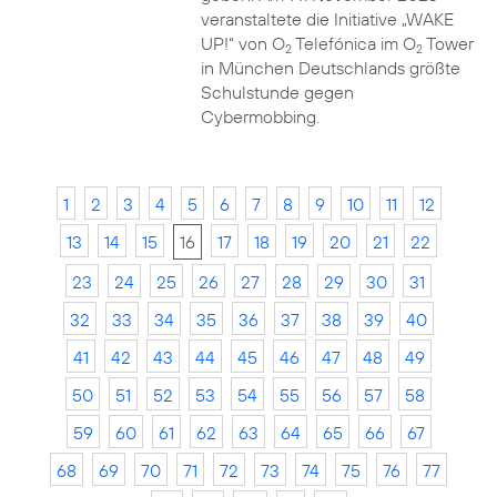
veranstaltete die Initiative „WAKE
UP!“ von O
Telefónica im O
Tower
2
2
in München Deutschlands größte
Schulstunde gegen
Cybermobbing.
1
2
3
4
5
6
7
8
9
10
11
12
13
14
15
16
17
18
19
20
21
22
23
24
25
26
27
28
29
30
31
32
33
34
35
36
37
38
39
40
41
42
43
44
45
46
47
48
49
50
51
52
53
54
55
56
57
58
59
60
61
62
63
64
65
66
67
68
69
70
71
72
73
74
75
76
77