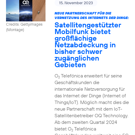
15. November 2023
NEUE PARTNERSCHAFT FÜR DIE
VERNETZUNG DES INTERNETS DER DINGE:
Satellitengestützter
Credits: Gettyimages
Mobilfunk bietet
(Montage)
großflächige
Netzabdeckung in
bisher schwer
zugänglichen
Gebieten
O
Telefónica erweitert für seine
2
Geschäftskunden die
internationale Netzversorgung für
das Internet der Dinge (Internet of
Things/IoT). Möglich macht dies die
neue Partnerschaft mit dem IoT-
Satellitenbetreiber OQ Technology.
Ab dem zweiten Quartal 2024
bietet O
Telefónica
2