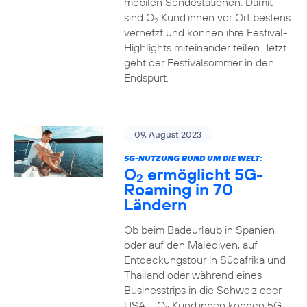
mobilen Sendestationen. Damit
sind O
Kund:innen vor Ort bestens
2
vernetzt und können ihre Festival-
Highlights miteinander teilen. Jetzt
geht der Festivalsommer in den
Endspurt.
09. August 2023
5G-NUTZUNG RUND UM DIE WELT:
O
ermöglicht 5G-
2
Roaming in 70
Ländern
Ob beim Badeurlaub in Spanien
oder auf den Malediven, auf
Entdeckungstour in Südafrika und
Thailand oder während eines
Businesstrips in die Schweiz oder
USA – O
Kund:innen können 5G