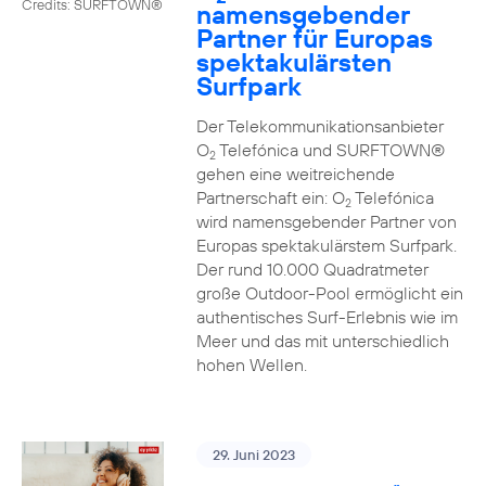
Credits: SURFTOWN®
namensgebender
Partner für Europas
spektakulärsten
Surfpark
Der Telekommunikationsanbieter
O
Telefónica und SURFTOWN®
2
gehen eine weitreichende
Partnerschaft ein: O
Telefónica
2
wird namensgebender Partner von
Europas spektakulärstem Surfpark.
Der rund 10.000 Quadratmeter
große Outdoor-Pool ermöglicht ein
authentisches Surf-Erlebnis wie im
Meer und das mit unterschiedlich
hohen Wellen.
29. Juni 2023