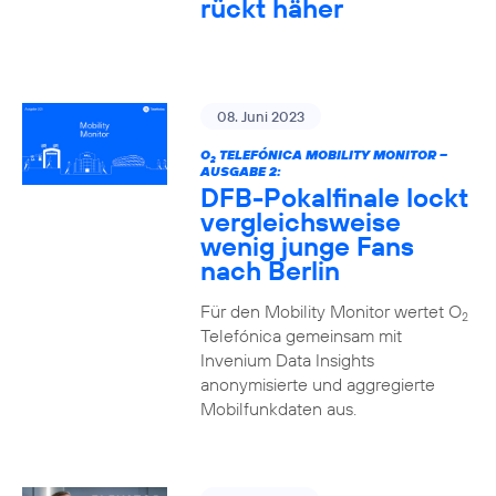
rückt häher
08. Juni 2023
O
TELEFÓNICA MOBILITY MONITOR –
2
AUSGABE 2:
DFB-Pokalfinale lockt
vergleichsweise
wenig junge Fans
nach Berlin
Für den Mobility Monitor wertet O
2
Telefónica gemeinsam mit
Invenium Data Insights
anonymisierte und aggregierte
Mobilfunkdaten aus.