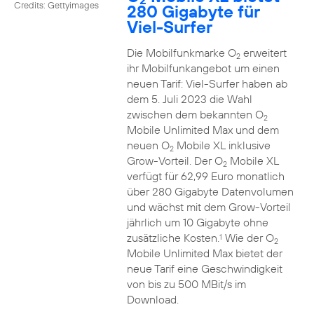
Credits: Gettyimages
280 Gigabyte für
Viel-Surfer
Die Mobilfunkmarke O
erweitert
2
ihr Mobilfunkangebot um einen
neuen Tarif: Viel-Surfer haben ab
dem 5. Juli 2023 die Wahl
zwischen dem bekannten O
2
Mobile Unlimited Max und dem
neuen O
Mobile XL inklusive
2
Grow-Vorteil. Der O
Mobile XL
2
verfügt für 62,99 Euro monatlich
über 280 Gigabyte Datenvolumen
und wächst mit dem Grow-Vorteil
jährlich um 10 Gigabyte ohne
zusätzliche Kosten.
Wie der O
1
2
Mobile Unlimited Max bietet der
neue Tarif eine Geschwindigkeit
von bis zu 500 MBit/s im
Download.