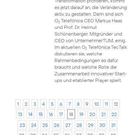
Transformation profitieren, kommt
es jetzt darauf an, die Veränderung
aktiv zu gestalten. Darin sind sich
O
Telefónica CEO Markus Haas
2
und Prof. Dr. Helmut
Schönenberger, Mitgründer und
CEO von UnternehmerTUM, einig.
Im aktuellen O
Telefónica TecTalk
2
diskutieren sie, welche
Rahmenbedingungen es dafür
braucht und welche Rolle die
Zusammenarbeit innovativer Start-
ups und etablierter Player spielt.
1
2
3
4
5
6
7
8
9
10
11
12
13
14
15
16
17
18
19
20
21
22
23
24
25
26
27
28
29
30
31