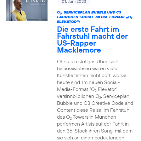
01. Juni 2023
O
, SERVICEPLAN BUBBLE UND C3
2
LAUNCHEN SOCIAL-MEDIA-FORMAT „O
2
ELEVATOR“:
Die erste Fahrt im
Fahrstuhl macht der
US-Rapper
Macklemore
Ohne ein stetiges Über-sich-
hinauswachsen wären viele
Künstler:innen nicht dort, wo sie
heute sind. Im neuen Social-
Media-Format "O
Elevator"
2
versinnbildlichen O
, Serviceplan
2
Bubble und C3 Creative Code and
Content diese Reise. Im Fahrstuhl
des O
Towers in München
2
performen Artists auf der Fahrt in
den 36. Stock ihren Song, mit dem
sie sich an einen bedeutenden