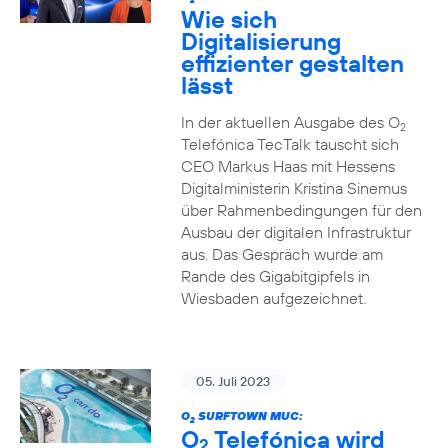
2
Wie sich
Digitalisierung
effizienter gestalten
lässt
In der aktuellen Ausgabe des O
2
Telefónica TecTalk tauscht sich
CEO Markus Haas mit Hessens
Digitalministerin Kristina Sinemus
über Rahmenbedingungen für den
Ausbau der digitalen Infrastruktur
aus. Das Gespräch wurde am
Rande des Gigabitgipfels in
Wiesbaden aufgezeichnet.
05. Juli 2023
O
SURFTOWN MUC:
2
O
Telefónica wird
2