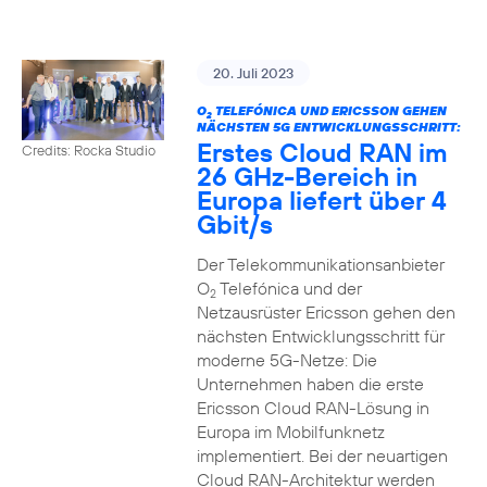
20. Juli 2023
O
TELEFÓNICA UND ERICSSON GEHEN
2
NÄCHSTEN 5G ENTWICKLUNGSSCHRITT:
Erstes Cloud RAN im
Credits: Rocka Studio
26 GHz-Bereich in
Europa liefert über 4
Gbit/s
Der Telekommunikationsanbieter
O
Telefónica und der
2
Netzausrüster Ericsson gehen den
nächsten Entwicklungsschritt für
moderne 5G-Netze: Die
Unternehmen haben die erste
Ericsson Cloud RAN-Lösung in
Europa im Mobilfunknetz
implementiert. Bei der neuartigen
Cloud RAN-Architektur werden