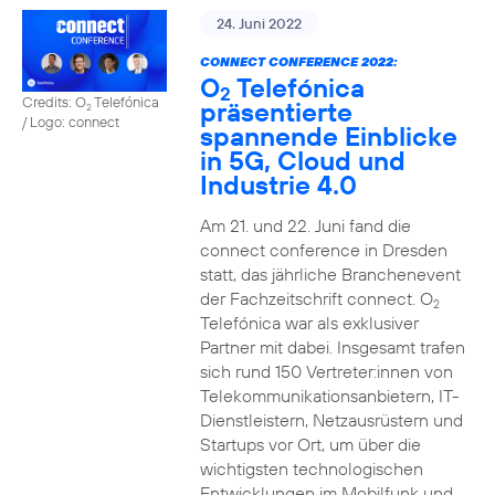
24. Juni 2022
CONNECT CONFERENCE 2022:
O
Telefónica
2
Credits: O
Telefónica
präsentierte
2
/ Logo: connect
spannende Einblicke
in 5G, Cloud und
Industrie 4.0
Am 21. und 22. Juni fand die
connect conference in Dresden
statt, das jährliche Branchenevent
der Fachzeitschrift connect. O
2
Telefónica war als exklusiver
Partner mit dabei. Insgesamt trafen
sich rund 150 Vertreter:innen von
Telekommunikationsanbietern, IT-
Dienstleistern, Netzausrüstern und
Startups vor Ort, um über die
wichtigsten technologischen
Entwicklungen im Mobilfunk und