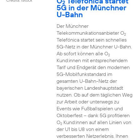
O
Telefónica startet
2
5G in der Münchner
U-Bahn
Der Münchner
Telekommunikationsanbieter O
2
Telefónica startet sein schnelles
5G-Netz in der Münchner U-Bahn.
Ab sofort können alle O
2
Kund:innen mit entsprechendem
Tarif und Endgerät den modernen
5G-Mobilfunkstandard im
gesamten U-Bahn-Netz der
bayerischen Landeshauptstadt
nutzen. Ob auf dem täglichen Weg
zur Arbeit oder unterwegs zu
Events wie Fußballspielen und
Oktoberfest – dank 5G profitieren
O
Kund:innen auf allen Linien von
2
der U1 bis U8 von einem
verbesserten Netzerlebnis. Ihnen