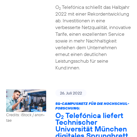
O
Telefónica schließt das Halbjahr
2
2022 mit einer Rekordentwicklung
ab. Investitionen in eine
verbesserte Netzqualität, innovative
Tarife, einen exzellenten Service
sowie in mehr Nachhaltigkeit
verleihen dem Unternehmen
erneut einen deutlichen
Leistungsschub für seine
Kund:innen.
26. Juli 2022
5G-CAMPUSNETZ FÜR DIE HOCHSCHUL-
FORSCHUNG:
O
Telefónica liefert
Credits: iStock / anon-
2
Technischer
tae
Universität München
digitales Sprungbrett