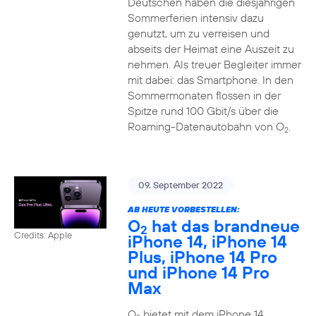
Deutschen haben die diesjährigen
Sommerferien intensiv dazu
genutzt, um zu verreisen und
abseits der Heimat eine Auszeit zu
nehmen. Als treuer Begleiter immer
mit dabei: das Smartphone. In den
Sommermonaten flossen in der
Spitze rund 100 Gbit/s über die
Roaming-Datenautobahn von O
.
2
09. September 2022
AB HEUTE VORBESTELLEN:
O
hat das brandneue
2
Credits: Apple
iPhone 14, iPhone 14
Plus, iPhone 14 Pro
und iPhone 14 Pro
Max
O
bietet mit dem iPhone 14,