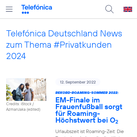
Telefónica Deutschland News
zum Thema #Privatkunden
2024
12. September 2022
REKORD-ROAMING-SOMMER 2022:
EM-Finale im
Credits: iStock /
Frauenfußball sorgt
AzmanJaka (edited)
für Roaming-
Höchstwert bei O
2
Urlaubszeit ist Roaming-Zeit: Die