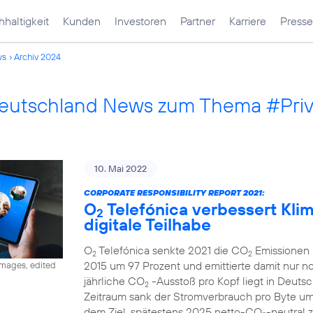
haltigkeit
Kunden
Investoren
Partner
Karriere
Presse
ws
Archiv 2024
Deutschland News zum Thema #Pri
10. Mai 2022
CORPORATE RESPONSIBILITY REPORT 2021:
O
Telefónica verbessert Klima
2
digitale Teilhabe
O
Telefónica senkte 2021 die CO
Emissionen 
2
2
2015 um 97 Prozent und emittierte damit nur 
images, edited
jährliche CO
-Ausstoß pro Kopf liegt in Deutsc
2
Zeitraum sank der Stromverbrauch pro Byte u
dem Ziel, spätestens 2025 netto-CO
-neutral 