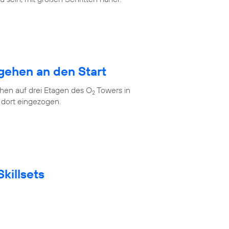
gehen an den Start
en auf drei Etagen des O
Towers in
2
 dort eingezogen.
killsets