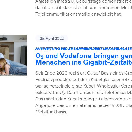
Anlässlich ihres 20. Geburtstags demonstriert
damit erneut, dass sie sich von der reinen Mob
Telekommunikationsmarke entwickelt hat.
26. April 2022
AUSWEITUNG DER ZUSAMMENARBEIT IM KABELGLASF
O
und Vodafone bringen ge
2
Menschen ins Gigabit-Zeitalt
Seit Ende 2020 realisiert O
auf Basis eines Gr
2
Festnetzprodukte auf dem Kabelglasfasernet
war seinerzeit die erste Kabel-Wholesale-Verei
exklusiv für O
. Damit erreicht die Telefónica 
2
Das macht den Kabelzugang zu einem zentralen
Angebote des Unternehmens neben VDSL, Glas
Mobilfunkbasis.