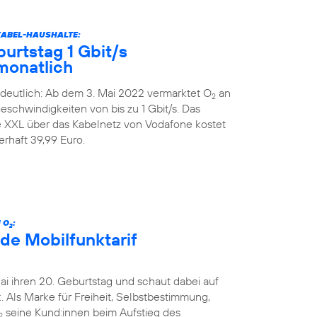
KABEL-HAUSHALTE:
urtstag 1 Gbit/s
monatlich
deutlich: Ab dem 3. Mai 2022 vermarktet O
an
2
schwindigkeiten von bis zu 1 Gbit/s. Das
XXL über das Kabelnetz von Vodafone kostet
rhaft 39,99 Euro.
 O
:
2
de Mobilfunktarif
Mai ihren 20. Geburtstag und schaut dabei auf
 Als Marke für Freiheit, Selbstbestimmung,
seine Kund:innen beim Aufstieg des
2