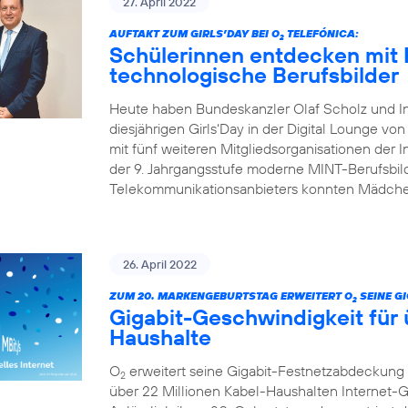
27. April 2022
AUFTAKT ZUM GIRLS’DAY BEI O
TELEFÓNICA:
2
Schülerinnen entdecken mit 
technologische Berufsbilder
Heute haben Bundeskanzler Olaf Scholz und I
diesjährigen Girls‘Day in der Digital Lounge von
mit fünf weiteren Mitgliedsorganisationen der In
der 9. Jahrgangsstufe moderne MINT-Berufsbild
Telekommunikationsanbieters konnten Mädchen
26. April 2022
ZUM 20. MARKENGEBURTSTAG ERWEITERT O
SEINE G
2
Gigabit-Geschwindigkeit für 
Haushalte
O
erweitert seine Gigabit-Festnetzabdeckung 
2
über 22 Millionen Kabel-Haushalten Internet-Ge