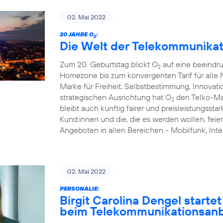
02. Mai 2022
20 JAHRE O
:
2
Die Welt der Telekommunikat
Zum 20. Geburtstag blickt O
auf eine beeindr
2
Homezone bis zum konvergenten Tarif für alle N
Marke für Freiheit, Selbstbestimmung, Innovati
strategischen Ausrichtung hat O
den Telko-Ma
2
bleibt auch künftig fairer und preisleistungsstar
Kund:innen und die, die es werden wollen, feie
Angeboten in allen Bereichen - Mobilfunk, I
02. Mai 2022
PERSONALIE:
Birgit Carolina Dengel starte
beim Telekommunikationsanb