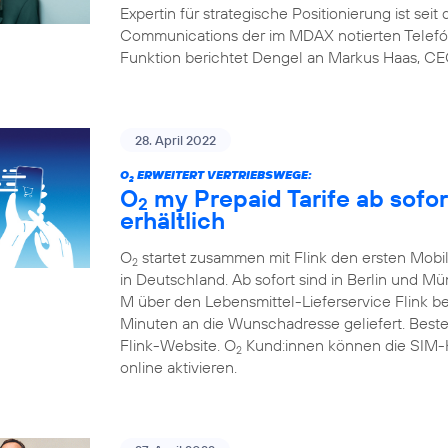
Expertin für strategische Positionierung ist sei
Communications der im MDAX notierten Telefón
Funktion berichtet Dengel an Markus Haas, CE
28. April 2022
O
ERWEITERT VERTRIEBSWEGE:
2
O
my Prepaid Tarife ab sofor
2
erhältlich
O
startet zusammen mit Flink den ersten Mobil
2
in Deutschland. Ab sofort sind in Berlin und M
M über den Lebensmittel-Lieferservice Flink b
Minuten an die Wunschadresse geliefert. Beste
Flink-Website. O
Kund:innen können die SIM-Ka
2
online aktivieren.