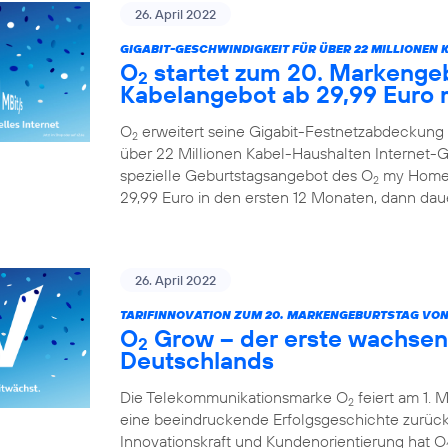
26. April 2022
GIGABIT-GESCHWINDIGKEIT FÜR ÜBER 22 MILLIONEN 
O
startet zum 20. Markengeb
2
Kabelangebot ab 29,99 Euro 
O
erweitert seine Gigabit-Festnetzabdeckung 
2
über 22 Millionen Kabel-Haushalten Internet-Ge
spezielle Geburtstagsangebot des O
my Home 
2
29,99 Euro in den ersten 12 Monaten, dann daue
26. April 2022
TARIFINNOVATION ZUM 20. MARKENGEBURTSTAG VON
O
Grow – der erste wachsen
2
Deutschlands
Die Telekommunikationsmarke O
feiert am 1. 
2
eine beeindruckende Erfolgsgeschichte zurück.
Innovationskraft und Kundenorientierung hat O