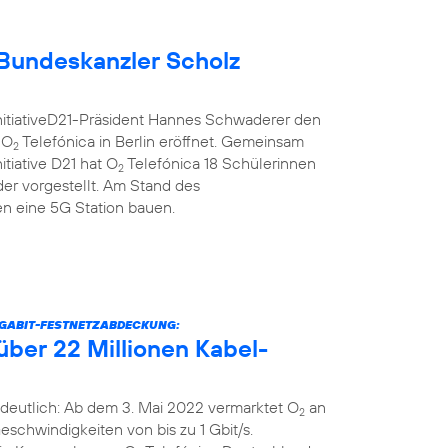
Bundeskanzler Scholz
nitiativeD21-Präsident Hannes Schwaderer den
 O
Telefónica in Berlin eröffnet. Gemeinsam
2
itiative D21 hat O
Telefónica 18 Schülerinnen
2
er vorgestellt. Am Stand des
 eine 5G Station bauen.
IGABIT-FESTNETZABDECKUNG:
über 22 Millionen Kabel-
deutlich: Ab dem 3. Mai 2022 vermarktet O
an
2
schwindigkeiten von bis zu 1 Gbit/s.