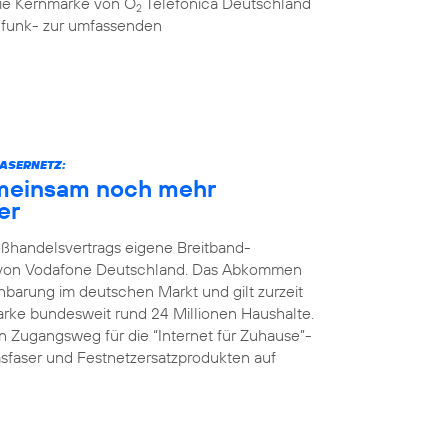
 die Kernmarke von O
Telefónica Deutschland
2
ilfunk- zur umfassenden
ASERNETZ:
meinsam noch mehr
er
oßhandelsvertrags eigene Breitband-
z von Vodafone Deutschland. Das Abkommen
nbarung im deutschen Markt und gilt zurzeit
Marke bundesweit rund 24 Millionen Haushalte.
 Zugangsweg für die “Internet für Zuhause”-
faser und Festnetzersatzprodukten auf