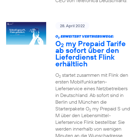
CEO von Telefónica Deutschland.
28. April 2022
O
ERWEITERT VERTRIEBSWEGE:
2
O
my Prepaid Tarife
2
ab sofort über den
Lieferdienst Flink
erhältlich
O
startet zusammen mit Flink den
2
ersten Mobilfunkkarten-
Lieferservice eines Netzbetreibers
in Deutschland. Ab sofort sind in
Berlin und München die
Starterpakete O
my Prepaid S und
2
M über den Lebensmittel-
Lieferservice Flink bestellbar. Sie
werden innerhalb von wenigen
Minuten an die Wunschadresse