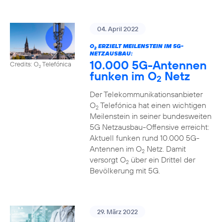
04. April 2022
O
ERZIELT MEILENSTEIN IM 5G-
2
NETZAUSBAU:
10.000 5G-Antennen
Credits: O
Telefónica
2
funken im O
Netz
2
Der Telekommunikationsanbieter
O
Telefónica hat einen wichtigen
2
Meilenstein in seiner bundesweiten
5G Netzausbau-Offensive erreicht:
Aktuell funken rund 10.000 5G-
Antennen im O
Netz. Damit
2
versorgt O
über ein Drittel der
2
Bevölkerung mit 5G.
29. März 2022