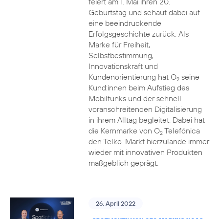
feiert am 1. Mai ihren 20.
Geburtstag und schaut dabei auf
eine beeindruckende
Erfolgsgeschichte zurück. Als
Marke für Freiheit,
Selbstbestimmung,
Innovationskraft und
Kundenorientierung hat O
seine
2
Kund:innen beim Aufstieg des
Mobilfunks und der schnell
voranschreitenden Digitalisierung
in ihrem Alltag begleitet. Dabei hat
die Kernmarke von O
Telefónica
2
den Telko-Markt hierzulande immer
wieder mit innovativen Produkten
maßgeblich geprägt.
26. April 2022