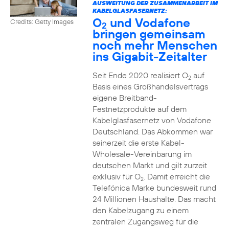
AUSWEITUNG DER ZUSAMMENARBEIT IM
KABELGLASFASERNETZ:
O
und Vodafone
Credits: Getty Images
2
bringen gemeinsam
noch mehr Menschen
ins Gigabit-Zeitalter
Seit Ende 2020 realisiert O
auf
2
Basis eines Großhandelsvertrags
eigene Breitband-
Festnetzprodukte auf dem
Kabelglasfasernetz von Vodafone
Deutschland. Das Abkommen war
seinerzeit die erste Kabel-
Wholesale-Vereinbarung im
deutschen Markt und gilt zurzeit
exklusiv für O
. Damit erreicht die
2
Telefónica Marke bundesweit rund
24 Millionen Haushalte. Das macht
den Kabelzugang zu einem
zentralen Zugangsweg für die