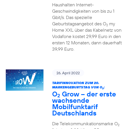
Haushalten Internet-
Geschwindigkeiten von bis zu 1
Gbit/s. Das spezielle
Geburtstagsangebot des O
my
2
Home XXL über das Kabelnetz von
Vodafone kostet 29,99 Euro in den
ersten 12 Monaten, dann dauerhaft
39,99 Euro.
26. April 2022
TARIFINNOVATION ZUM 20.
MARKENGEBURTSTAG VON O
:
2
O
Grow – der erste
2
wachsende
Mobilfunktarif
Deutschlands
Die Telekommunikationsmarke O
2