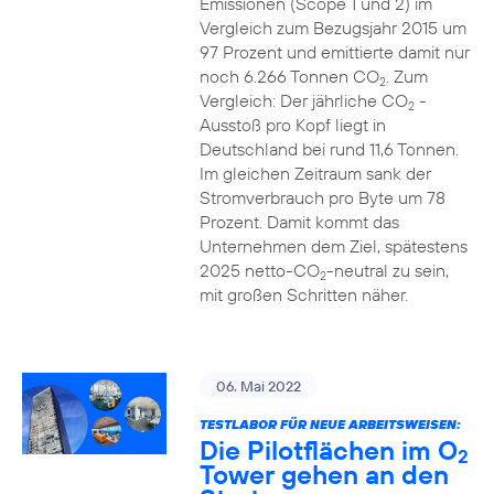
Emissionen (Scope 1 und 2) im
Vergleich zum Bezugsjahr 2015 um
97 Prozent und emittierte damit nur
noch 6.266 Tonnen CO
. Zum
2
Vergleich: Der jährliche CO
-
2
Ausstoß pro Kopf liegt in
Deutschland bei rund 11,6 Tonnen.
Im gleichen Zeitraum sank der
Stromverbrauch pro Byte um 78
Prozent. Damit kommt das
Unternehmen dem Ziel, spätestens
2025 netto-CO
-neutral zu sein,
2
mit großen Schritten näher.
06. Mai 2022
TESTLABOR FÜR NEUE ARBEITSWEISEN:
Die Pilotflächen im O
2
Tower gehen an den