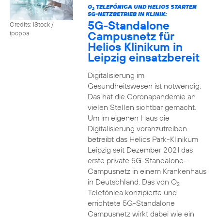
O
TELEFÓNICA UND HELIOS STARTEN
2
5G-NETZBETRIEB IN KLINIK:
5G-Standalone
Credits: iStock /
Campusnetz für
ipopba
Helios Klinikum in
Leipzig einsatzbereit
Digitalisierung im
Gesundheitswesen ist notwendig.
Das hat die Coronapandemie an
vielen Stellen sichtbar gemacht.
Um im eigenen Haus die
Digitalisierung voranzutreiben
betreibt das Helios Park-Klinikum
Leipzig seit Dezember 2021 das
erste private 5G-Standalone-
Campusnetz in einem Krankenhaus
in Deutschland. Das von O
2
Telefónica konzipierte und
errichtete 5G-Standalone
Campusnetz wirkt dabei wie ein