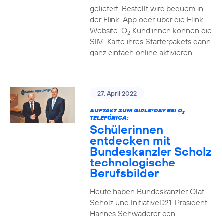
geliefert. Bestellt wird bequem in
der Flink-App oder über die Flink-
Website. O
Kund:innen können die
2
SIM-Karte ihres Starterpakets dann
ganz einfach online aktivieren.
27. April 2022
AUFTAKT ZUM GIRLS’DAY BEI O
2
TELEFÓNICA:
Schülerinnen
entdecken mit
Bundeskanzler Scholz
technologische
Berufsbilder
Heute haben Bundeskanzler Olaf
Scholz und InitiativeD21-Präsident
Hannes Schwaderer den