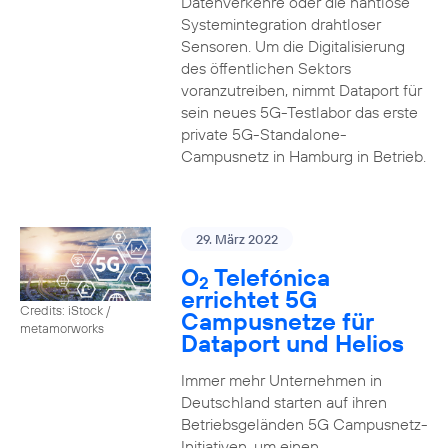
Datenverkehre oder die nahtlose
Systemintegration drahtloser
Sensoren. Um die Digitalisierung
des öffentlichen Sektors
voranzutreiben, nimmt Dataport für
sein neues 5G-Testlabor das erste
private 5G-Standalone-
Campusnetz in Hamburg in Betrieb.
29. März 2022
O
Telefónica
2
errichtet 5G
Credits: iStock /
Campusnetze für
metamorworks
Dataport und Helios
Immer mehr Unternehmen in
Deutschland starten auf ihren
Betriebsgeländen 5G Campusnetz-
Initiativen, um einen