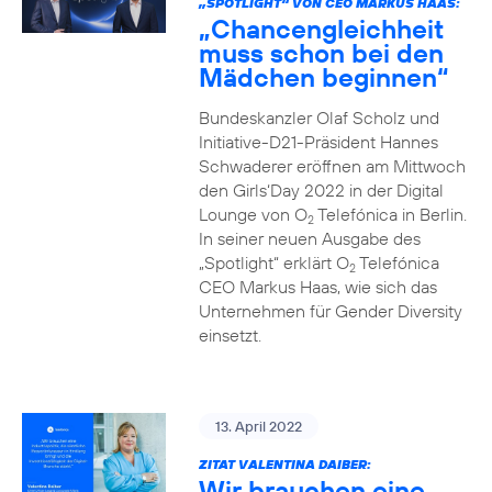
„SPOTLIGHT“ VON CEO MARKUS HAAS:
„Chancengleichheit
muss schon bei den
Mädchen beginnen“
Bundeskanzler Olaf Scholz und
Initiative-D21-Präsident Hannes
Schwaderer eröffnen am Mittwoch
den Girls‘Day 2022 in der Digital
Lounge von O
Telefónica in Berlin.
2
In seiner neuen Ausgabe des
„Spotlight“ erklärt O
Telefónica
2
CEO Markus Haas, wie sich das
Unternehmen für Gender Diversity
einsetzt.
13. April 2022
ZITAT VALENTINA DAIBER:
Wir brauchen eine