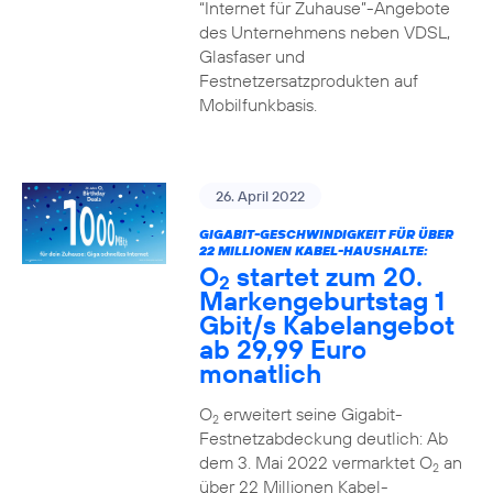
“Internet für Zuhause”-Angebote
des Unternehmens neben VDSL,
Glasfaser und
Festnetzersatzprodukten auf
Mobilfunkbasis.
26. April 2022
GIGABIT-GESCHWINDIGKEIT FÜR ÜBER
22 MILLIONEN KABEL-HAUSHALTE:
O
startet zum 20.
2
Markengeburtstag 1
Gbit/s Kabelangebot
ab 29,99 Euro
monatlich
O
erweitert seine Gigabit-
2
Festnetzabdeckung deutlich: Ab
dem 3. Mai 2022 vermarktet O
an
2
über 22 Millionen Kabel-