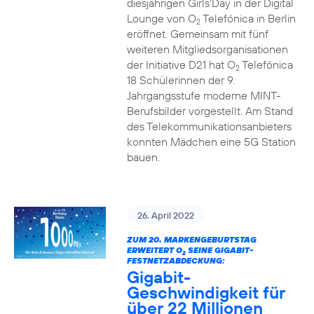
diesjährigen Girls‘Day in der Digital
Lounge von O
Telefónica in Berlin
2
eröffnet. Gemeinsam mit fünf
weiteren Mitgliedsorganisationen
der Initiative D21 hat O
Telefónica
2
18 Schülerinnen der 9.
Jahrgangsstufe moderne MINT-
Berufsbilder vorgestellt. Am Stand
des Telekommunikationsanbieters
konnten Mädchen eine 5G Station
bauen.
26. April 2022
ZUM 20. MARKENGEBURTSTAG
ERWEITERT O
SEINE GIGABIT-
2
FESTNETZABDECKUNG:
Gigabit-
Geschwindigkeit für
über 22 Millionen