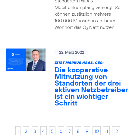
Standorten mit 4G-
Mobilfunkempfang versorgt. So
können zusätzlich mehrere
100.000 Menschen an ihrem
Wohnort das O
Netz nutzen.
2
22. März 2022
ZITAT MARKUS HAAS, CEO:
Die kooperative
Mitnutzung von
Standorten der drei
aktiven Netzbetreiber
ist ein wichtiger
Schritt
1
2
3
4
5
6
7
8
9
10
11
12