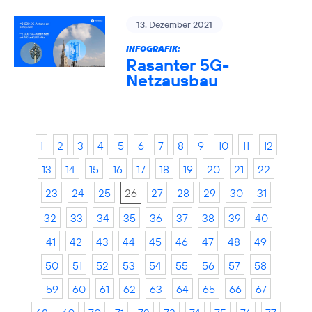
13. Dezember 2021
INFOGRAFIK:
Rasanter 5G-
Netzausbau
1
2
3
4
5
6
7
8
9
10
11
12
13
14
15
16
17
18
19
20
21
22
23
24
25
26
27
28
29
30
31
32
33
34
35
36
37
38
39
40
41
42
43
44
45
46
47
48
49
50
51
52
53
54
55
56
57
58
59
60
61
62
63
64
65
66
67