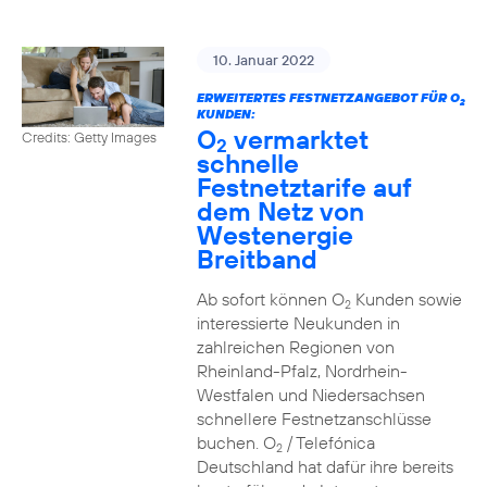
10. Januar 2022
ERWEITERTES FESTNETZANGEBOT FÜR O
2
KUNDEN:
O
vermarktet
Credits: Getty Images
2
schnelle
Festnetztarife auf
dem Netz von
Westenergie
Breitband
Ab sofort können O
Kunden sowie
2
interessierte Neukunden in
zahlreichen Regionen von
Rheinland-Pfalz, Nordrhein-
Westfalen und Niedersachsen
schnellere Festnetzanschlüsse
buchen. O
/ Telefónica
2
Deutschland hat dafür ihre bereits