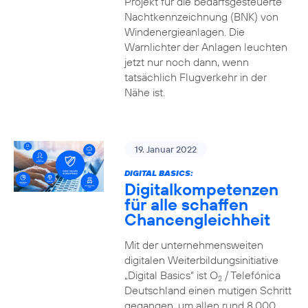
Projekt für die bedarfsgesteuerte
Nachtkennzeichnung (BNK) von
Windenergieanlagen. Die
Warnlichter der Anlagen leuchten
jetzt nur noch dann, wenn
tatsächlich Flugverkehr in der
Nähe ist.
19. Januar 2022
DIGITAL BASICS:
Digitalkompetenzen
für alle schaffen
Chancengleichheit
Mit der unternehmensweiten
digitalen Weiterbildungsinitiative
„Digital Basics“ ist O
/ Telefónica
2
Deutschland einen mutigen Schritt
gegangen, um allen rund 8.000