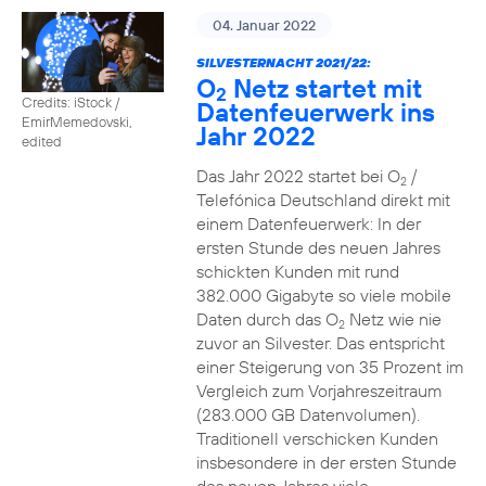
04. Januar 2022
SILVESTERNACHT 2021/22:
O
Netz startet mit
2
Credits: iStock /
Datenfeuerwerk ins
EmirMemedovski,
Jahr 2022
edited
Das Jahr 2022 startet bei O
/
2
Telefónica Deutschland direkt mit
einem Datenfeuerwerk: In der
ersten Stunde des neuen Jahres
schickten Kunden mit rund
382.000 Gigabyte so viele mobile
Daten durch das O
Netz wie nie
2
zuvor an Silvester. Das entspricht
einer Steigerung von 35 Prozent im
Vergleich zum Vorjahreszeitraum
(283.000 GB Datenvolumen).
Traditionell verschicken Kunden
insbesondere in der ersten Stunde