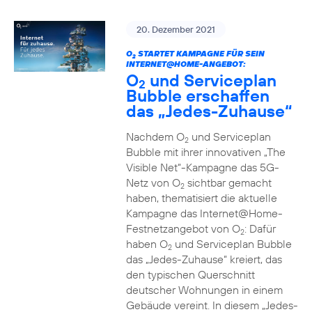
20. Dezember 2021
O
STARTET KAMPAGNE FÜR SEIN
2
INTERNET@HOME-ANGEBOT:
O
und Serviceplan
2
Bubble erschaffen
das „Jedes-Zuhause“
Nachdem O
und Serviceplan
2
Bubble mit ihrer innovativen „The
Visible Net“-Kampagne das 5G-
Netz von O
sichtbar gemacht
2
haben, thematisiert die aktuelle
Kampagne das Internet@Home-
Festnetzangebot von O
: Dafür
2
haben O
und Serviceplan Bubble
2
das „Jedes-Zuhause“ kreiert, das
den typischen Querschnitt
deutscher Wohnungen in einem
Gebäude vereint. In diesem „Jedes-