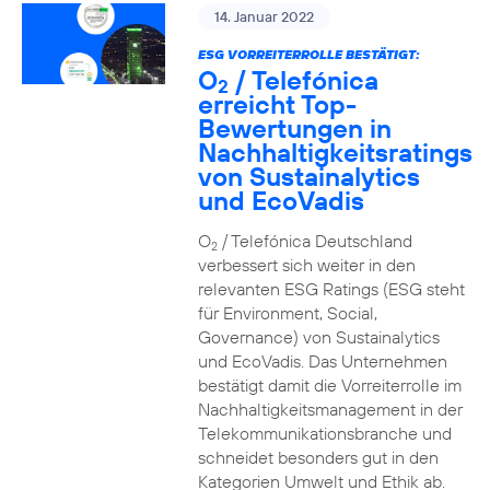
14. Januar 2022
ESG VORREITERROLLE BESTÄTIGT:
O
/ Telefónica
2
erreicht Top-
Bewertungen in
Nachhaltigkeitsratings
von Sustainalytics
und EcoVadis
O
/ Telefónica Deutschland
2
verbessert sich weiter in den
relevanten ESG Ratings (ESG steht
für Environment, Social,
Governance) von Sustainalytics
und EcoVadis. Das Unternehmen
bestätigt damit die Vorreiterrolle im
Nachhaltigkeitsmanagement in der
Telekommunikationsbranche und
schneidet besonders gut in den
Kategorien Umwelt und Ethik ab.