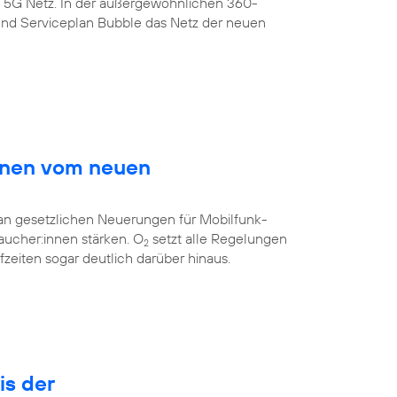
s 5G Netz. In der außergewöhnlichen 360-
nd Serviceplan Bubble das Netz der neuen
innen vom neuen
 an gesetzlichen Neuerungen für Mobilfunk-
aucher:innen stärken. O
setzt alle Regelungen
2
eiten sogar deutlich darüber hinaus.
is der