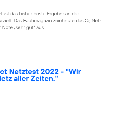
est das bisher beste Ergebnis in der
rzielt. Das Fachmagazin zeichnete das O
Netz
2
 Note „sehr gut“ aus.
t Netztest 2022 - "Wir
etz aller Zeiten."