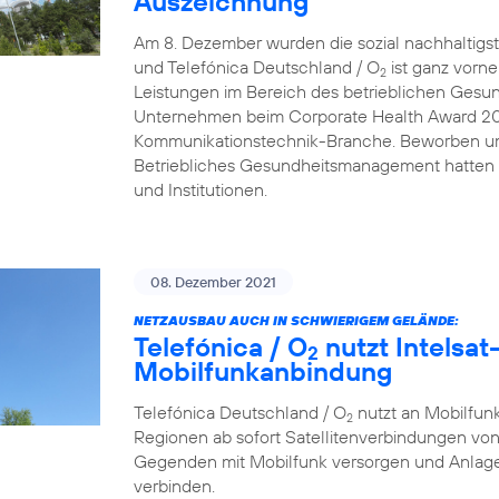
Auszeichnung
Am 8. Dezember wurden die sozial nachhaltigs
und Telefónica Deutschland / O
ist ganz vorn
2
Leistungen im Bereich des betrieblichen Gesu
Unternehmen beim Corporate Health Award 2021 
Kommunikationstechnik-Branche. Beworben um
Betriebliches Gesundheitsmanagement hatten
und Institutionen.
08. Dezember 2021
NETZAUSBAU AUCH IN SCHWIERIGEM GELÄNDE:
Telefónica / O
nutzt Intelsat-
2
Mobilfunkanbindung
Telefónica Deutschland / O
nutzt an Mobilfunk
2
Regionen ab sofort Satellitenverbindungen von
Gegenden mit Mobilfunk versorgen und Anlage
verbinden.