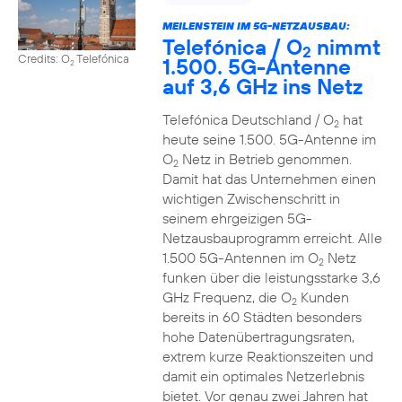
MEILENSTEIN IM 5G-NETZAUSBAU:
Telefónica / O
nimmt
2
Credits: O
Telefónica
1.500. 5G-Antenne
2
auf 3,6 GHz ins Netz
Telefónica Deutschland / O
hat
2
heute seine 1.500. 5G-Antenne im
O
Netz in Betrieb genommen.
2
Damit hat das Unternehmen einen
wichtigen Zwischenschritt in
seinem ehrgeizigen 5G-
Netzausbauprogramm erreicht. Alle
1.500 5G-Antennen im O
Netz
2
funken über die leistungsstarke 3,6
GHz Frequenz, die O
Kunden
2
bereits in 60 Städten besonders
hohe Datenübertragungsraten,
extrem kurze Reaktionszeiten und
damit ein optimales Netzerlebnis
bietet. Vor genau zwei Jahren hat