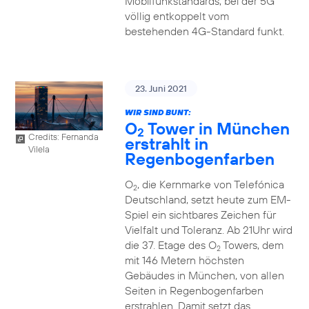
Mobilfunkstandards, bei der 5G
völlig entkoppelt vom
bestehenden 4G-Standard funkt.
23. Juni 2021
WIR SIND BUNT:
O
Tower in München
2
Credits: Fernanda
erstrahlt in
Vilela
Regenbogenfarben
O
, die Kernmarke von Telefónica
2
Deutschland, setzt heute zum EM-
Spiel ein sichtbares Zeichen für
Vielfalt und Toleranz. Ab 21Uhr wird
die 37. Etage des O
Towers, dem
2
mit 146 Metern höchsten
Gebäudes in München, von allen
Seiten in Regenbogenfarben
erstrahlen. Damit setzt das