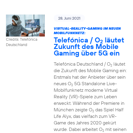
28. Juni 2021
VIRTUAL-REALITY-GAMING IM NEUEN
MOBILFUNKNETZ:
Telefónica / O
läutet
Credits: Telefónica
2
Zukunft des Mobile
Deutschland
Gaming über 5G ein
Telefónica Deutschland / O
läutet
2
die Zukunft des Mobile Gaming ein:
Erstmals hat der Anbieter über sein
neues O
5G Standalone Live-
2
Mobilfunknetz moderne Virtual
Reality (VR)-Spiele zum Leben
erweckt. Während der Premiere in
München zeigte O
das Spiel Half
2
Life Alyx, das vielfach zum VR-
Game des Jahres 2020 gekürt
wurde. Dabei arbeitet O
mit seinen
2