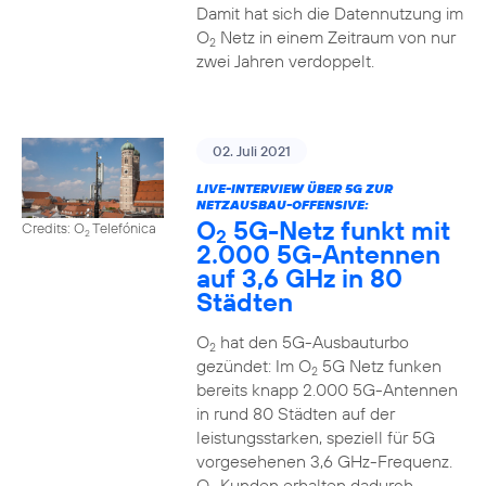
Damit hat sich die Datennutzung im
O
Netz in einem Zeitraum von nur
2
zwei Jahren verdoppelt.
02. Juli 2021
LIVE-INTERVIEW ÜBER 5G ZUR
NETZAUSBAU-OFFENSIVE:
O
5G-Netz funkt mit
Credits: O
Telefónica
2
2
2.000 5G-Antennen
auf 3,6 GHz in 80
Städten
O
hat den 5G-Ausbauturbo
2
gezündet: Im O
5G Netz funken
2
bereits knapp 2.000 5G-Antennen
in rund 80 Städten auf der
leistungsstarken, speziell für 5G
vorgesehenen 3,6 GHz-Frequenz.
O
Kunden erhalten dadurch