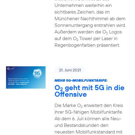
Unternehmen weiterhin ein
sichtbares Zeichen, das im
Münchener Nachthimmel ab dem
Sonnenuntergang erstrahlen wird.
Außerdem werden die O
Logos
2
auf dem O
Tower per Laser in
2
Regenbogenfarben präsentiert.
21. Juni 2021
MEHR 5G-MOBILFUNKTARIFE:
O
geht mit 5G in die
2
Offensive
Die Marke O
erweitert den Kreis
2
ihrer 5G-fähigen Mobilfunktarife.
Ab dem 6. Juli können alle Neu-
und Bestandskunden den
neuesten Mobilfunkstandard mit