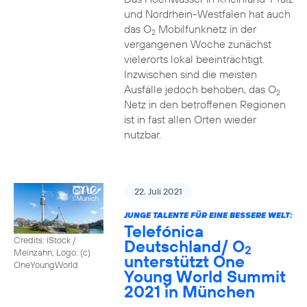
und Nordrhein-Westfalen hat auch
das O
Mobilfunknetz in der
2
vergangenen Woche zunächst
vielerorts lokal beeinträchtigt.
Inzwischen sind die meisten
Ausfälle jedoch behoben, das O
2
Netz in den betroffenen Regionen
ist in fast allen Orten wieder
nutzbar.
22. Juli 2021
JUNGE TALENTE FÜR EINE BESSERE WELT:
Telefónica
Credits: iStock /
Deutschland/ O
2
Meinzahn; Logo: (c)
unterstützt One
OneYoungWorld
Young World Summit
2021 in München