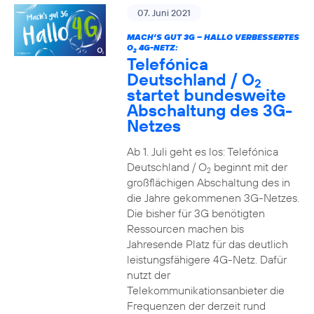
07. Juni 2021
MACH’S GUT 3G – HALLO VERBESSERTES
O
4G-NETZ:
2
Telefónica
Deutschland / O
2
startet bundesweite
Abschaltung des 3G-
Netzes
Ab 1. Juli geht es los: Telefónica
Deutschland / O
beginnt mit der
2
großflächigen Abschaltung des in
die Jahre gekommenen 3G-Netzes.
Die bisher für 3G benötigten
Ressourcen machen bis
Jahresende Platz für das deutlich
leistungsfähigere 4G-Netz. Dafür
nutzt der
Telekommunikationsanbieter die
Frequenzen der derzeit rund