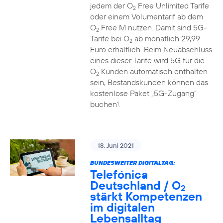
jedem der O
Free Unlimited Tarife
2
oder einem Volumentarif ab dem
O
Free M nutzen. Damit sind 5G-
2
Tarife bei O
ab monatlich 29,99
2
Euro erhältlich. Beim Neuabschluss
eines dieser Tarife wird 5G für die
O
Kunden automatisch enthalten
2
sein, Bestandskunden können das
kostenlose Paket „5G-Zugang“
buchen
.
1
18. Juni 2021
BUNDESWEITER DIGITALTAG:
Telefónica
Deutschland / O
2
stärkt Kompetenzen
im digitalen
Lebensalltag