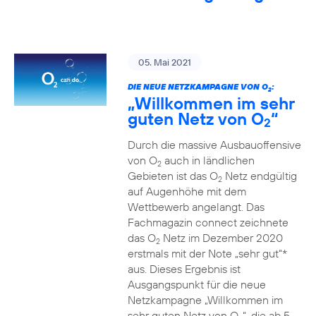
05. Mai 2021
DIE NEUE NETZKAMPAGNE VON O
:
2
„Willkommen im sehr
guten Netz von O
“
2
Durch die massive Ausbauoffensive
von O
auch in ländlichen
2
Gebieten ist das O
Netz endgültig
2
auf Augenhöhe mit dem
Wettbewerb angelangt. Das
Fachmagazin connect zeichnete
das O
Netz im Dezember 2020
2
erstmals mit der Note „sehr gut“*
aus. Dieses Ergebnis ist
Ausgangspunkt für die neue
Netzkampagne „Willkommen im
sehr guten Netz von O
“, die ab 5.