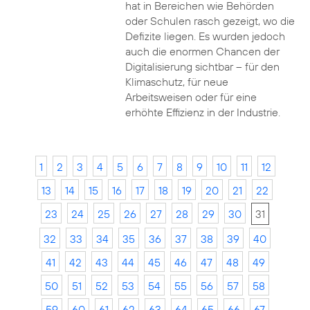
hat in Bereichen wie Behörden
oder Schulen rasch gezeigt, wo die
Defizite liegen. Es wurden jedoch
auch die enormen Chancen der
Digitalisierung sichtbar – für den
Klimaschutz, für neue
Arbeitsweisen oder für eine
erhöhte Effizienz in der Industrie.
1
2
3
4
5
6
7
8
9
10
11
12
13
14
15
16
17
18
19
20
21
22
23
24
25
26
27
28
29
30
31
32
33
34
35
36
37
38
39
40
41
42
43
44
45
46
47
48
49
50
51
52
53
54
55
56
57
58
59
60
61
62
63
64
65
66
67