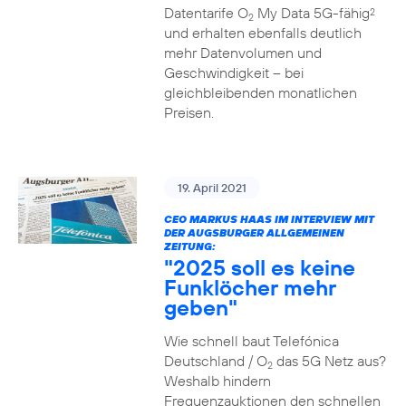
Datentarife O
My Data 5G-fähig
2
2
und erhalten ebenfalls deutlich
mehr Datenvolumen und
Geschwindigkeit – bei
gleichbleibenden monatlichen
Preisen.
19. April 2021
CEO MARKUS HAAS IM INTERVIEW MIT
DER AUGSBURGER ALLGEMEINEN
ZEITUNG:
"2025 soll es keine
Funklöcher mehr
geben"
Wie schnell baut Telefónica
Deutschland / O
das 5G Netz aus?
2
Weshalb hindern
Frequenzauktionen den schnellen