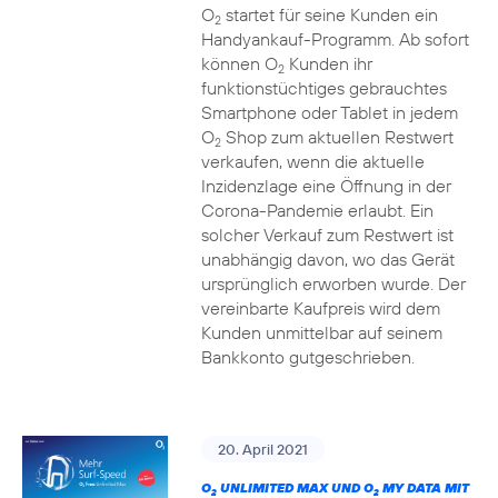
O
startet für seine Kunden ein
2
Handyankauf-Programm. Ab sofort
können O
Kunden ihr
2
funktionstüchtiges gebrauchtes
Smartphone oder Tablet in jedem
O
Shop zum aktuellen Restwert
2
verkaufen, wenn die aktuelle
Inzidenzlage eine Öffnung in der
Corona-Pandemie erlaubt. Ein
solcher Verkauf zum Restwert ist
unabhängig davon, wo das Gerät
ursprünglich erworben wurde. Der
vereinbarte Kaufpreis wird dem
Kunden unmittelbar auf seinem
Bankkonto gutgeschrieben.
20. April 2021
O
UNLIMITED MAX UND O
MY DATA MIT
2
2