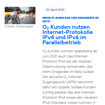
23. April 2021
MEHR IP-ADRESSEN UND ENDGERÄTE IM
NETZ:
O
Kunden nutzen
Credits: Gettyimages
2
Internet-Protokolle
IPv4 und IPv6 im
Parallelbetrieb
O
Kunden können spätestens ab
2
Juni 2021 auch das Internet-
Protokoll IPv6 bei der mobilen
Datennutzung verwenden, das
mehr Endgeräte im Netz zulässt.
Der aktuelle O
Internet-
2
Zugangspunkt (APN) bekommt
dafür ein Update, sodass Kunden
künftig parallel das alte Internet-
Protokoll IPv4 sowie den neueren
IPv6-Standard nutzen können (=