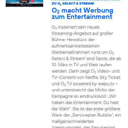
ZU O
SELECT & STREAM:
2
O
macht Werbung
2
zum Entertainment
O
inszeniert sein neues
2
Streaming-Angebot auf großer
Bühne: Herzstück der
aufmerksamkeitsstarken
Werbemaßnahmen rund um O
2
Select & Stream
sind Spots, die ab
1
10. März in TV und Web laufen
werden. Darin zeigt O
Video- und
2
TV-Content von Netflix, Sky Ticket
und O
TV powered by waipu.tv –
2
und unterstreicht das Motto der
Kampagne so eindrucksvoll: „Wir
haben das Entertainment. Du hast
die Wahl“. Sie ist das erste größere
Werk der „Serviceplan Bubble“, ein
maßgenschneidertes
Agenturmodell, das Serviceplan