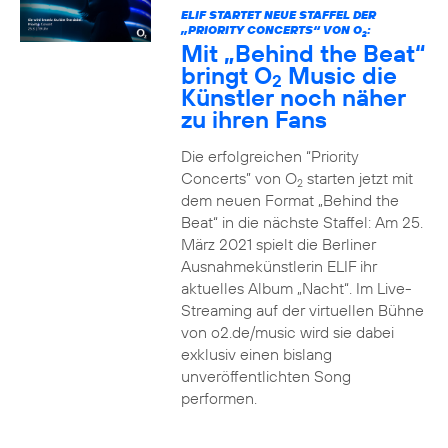
ELIF STARTET NEUE STAFFEL DER
„PRIORITY CONCERTS“ VON O
:
2
Mit „Behind the Beat“
bringt O
Music die
2
Künstler noch näher
zu ihren Fans
Die erfolgreichen “Priority
Concerts” von O
starten jetzt mit
2
dem neuen Format „Behind the
Beat“ in die nächste Staffel: Am 25.
März 2021 spielt die Berliner
Ausnahmekünstlerin ELIF ihr
aktuelles Album „Nacht“. Im Live-
Streaming auf der virtuellen Bühne
von o2.de/music wird sie dabei
exklusiv einen bislang
unveröffentlichten Song
performen.