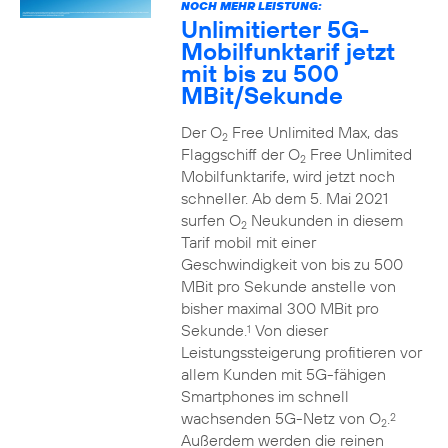
NOCH MEHR LEISTUNG:
Unlimitierter 5G-
Mobilfunktarif jetzt
mit bis zu 500
MBit/Sekunde
Der O
Free Unlimited Max, das
2
Flaggschiff der O
Free Unlimited
2
Mobilfunktarife, wird jetzt noch
schneller. Ab dem 5. Mai 2021
surfen O
Neukunden in diesem
2
Tarif mobil mit einer
Geschwindigkeit von bis zu 500
MBit pro Sekunde anstelle von
bisher maximal 300 MBit pro
Sekunde.
Von dieser
1
Leistungssteigerung profitieren vor
allem Kunden mit 5G-fähigen
Smartphones im schnell
wachsenden 5G-Netz von O
.
2
2
Außerdem werden die reinen