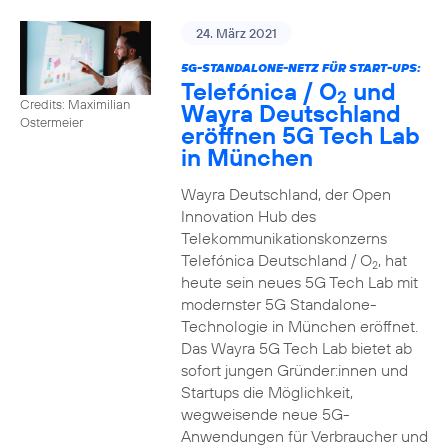
24. März 2021
5G-STANDALONE-NETZ FÜR START-UPS:
Telefónica / O
und
2
Credits: Maximilian
Wayra Deutschland
Ostermeier
eröffnen 5G Tech Lab
in München
Wayra Deutschland, der Open
Innovation Hub des
Telekommunikationskonzerns
Telefónica Deutschland / O
, hat
2
heute sein neues 5G Tech Lab mit
modernster 5G Standalone-
Technologie in München eröffnet.
Das Wayra 5G Tech Lab bietet ab
sofort jungen Gründer:innen und
Startups die Möglichkeit,
wegweisende neue 5G-
Anwendungen für Verbraucher und