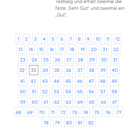
Testsieg und erhält zweimal die
Note „Sehr Gut“ und zweimal ein
„Gut“.
1
2
3
4
5
6
7
8
9
10
11
12
13
14
15
16
17
18
19
20
21
22
23
24
25
26
27
28
29
30
31
32
33
34
35
36
37
38
39
40
41
42
43
44
45
46
47
48
49
50
51
52
53
54
55
56
57
58
59
60
61
62
63
64
65
66
67
68
69
70
71
72
73
74
75
76
77
78
79
80
81
82