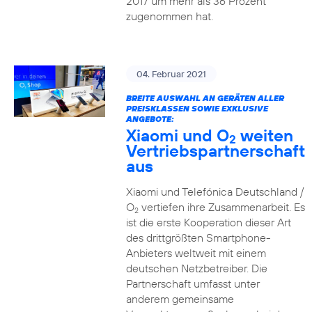
2017 um mehr als 36 Prozent
zugenommen hat.
04. Februar 2021
BREITE AUSWAHL AN GERÄTEN ALLER
PREISKLASSEN SOWIE EXKLUSIVE
ANGEBOTE:
Xiaomi und O
weiten
2
Vertriebspartnerschaft
aus
Xiaomi und Telefónica Deutschland /
O
vertiefen ihre Zusammenarbeit. Es
2
ist die erste Kooperation dieser Art
des drittgrößten Smartphone-
Anbieters weltweit mit einem
deutschen Netzbetreiber. Die
Partnerschaft umfasst unter
anderem gemeinsame