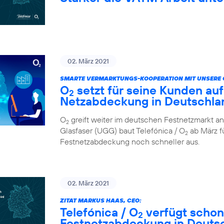
02. März 2021
SMARTE VERMARKTUNGS-KOOPERATION MIT UNSERE 
O
setzt für seine Kunden auf
2
Netzabdeckung in Deutschla
O
greift weiter im deutschen Festnetzmarkt an
2
Glasfaser (UGG) baut Telefónica / O
ab März fü
2
Festnetzabdeckung noch schneller aus.
02. März 2021
ZITAT MARKUS HAAS, CEO:
Telefónica / O
verfügt schon
2
Festnetzabdeckung in Deuts