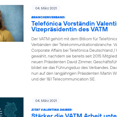
04. März 2021
BRANCHENVERBAND:
Telefónica Vorständin Valent
Vizepräsidentin des VATM
Der VATM gehört mit dem Bitkom für Telefónic
Verbänden der Telekommunikationsbranche. Val
Corporate Affairs bei Telefónica Deutschland /
gewählt, nachdem sie bereits seit 2015 Mitgli
neuen Präsidenten David Zimmer, Geschäftsfü
bildet sie das Führungsduo des Verbandes. Dav
nun auf den langjährigen Präsidenten Martin Wit
und der 1&1 Telecommunication SE.
04. März 2021
ZITAT VALENTINA DAIBER:
Stärker die VATM Arbeit unte