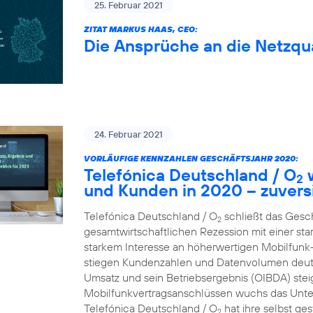
25. Februar 2021
ZITAT MARKUS HAAS, CEO:
Die Ansprüche an die Netzqua
24. Februar 2021
VORLÄUFIGE KENNZAHLEN GESCHÄFTSJAHR 2020:
Telefónica Deutschland / O
w
2
und Kunden in 2020 – zuversi
Telefónica Deutschland / O
schließt das Gesc
2
gesamtwirtschaftlichen Rezession mit einer st
starkem Interesse an höherwertigen Mobilfun
stiegen Kundenzahlen und Datenvolumen deutl
Umsatz und sein Betriebsergebnis (OIBDA) stei
Mobilfunkvertragsanschlüssen wuchs das Unte
Telefónica Deutschland / O
hat ihre selbst ge
2