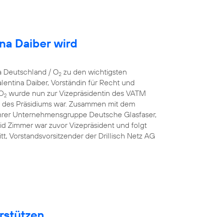
ina Daiber wird
a Deutschland / O
zu den wichtigsten
2
entina Daiber, Vorständin für Recht und
 O
wurde nun zur Vizepräsidentin des VATM
2
ed des Präsidiums war. Zusammen mit dem
hrer Unternehmensgruppe Deutsche Glasfaser,
id Zimmer war zuvor Vizepräsident und folgt
t, Vorstandsvorsitzender der Drillisch Netz AG
rstützen