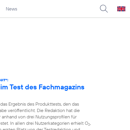
News
GUT“:
n im Test des Fachmagazins
 das Ergebnis des Produkttests, den das
e veröffentlicht. Die Redaktion hat die
r anhand von drei Nutzungsprofilen für
et. In allen drei Nutzerkategorien erhielt O
,
2
 ersten Platz von der Testredaktion und