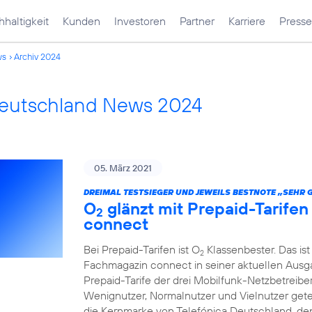
haltigkeit
Kunden
Investoren
Partner
Karriere
Presse
ws
Archiv 2024
Deutschland News 2024
05. März 2021
DREIMAL TESTSIEGER UND JEWEILS BESTNOTE „SEHR 
O
glänzt mit Prepaid-Tarife
2
connect
Bei Prepaid-Tarifen ist O
Klassenbester. Das ist
2
Fachmagazin connect in seiner aktuellen Ausgab
Prepaid-Tarife der drei Mobilfunk-Netzbetreibe
Wenignutzer, Normalnutzer und Vielnutzer getest
die Kernmarke von Telefónica Deutschland, den