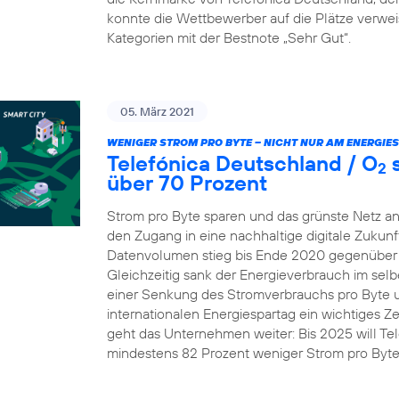
konnte die Wettbewerber auf die Plätze verw
Kategorien mit der Bestnote „Sehr Gut“.
05. März 2021
WENIGER STROM PRO BYTE – NICHT NUR AM ENERGIE
Telefónica Deutschland / O
s
2
über 70 Prozent
Strom pro Byte sparen und das grünste Netz an
den Zugang in eine nachhaltige digitale Zukunft
Datenvolumen stieg bis Ende 2020 gegenüber 
Gleichzeitig sank der Energieverbrauch im selb
einer Senkung des Stromverbrauchs pro Byte um 
internationalen Energiespartag ein wichtiges Z
geht das Unternehmen weiter: Bis 2025 will Te
mindestens 82 Prozent weniger Strom pro Byt