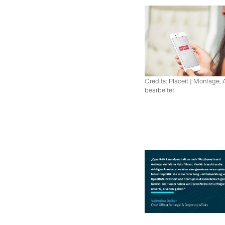
Credits: Placeit
|
Montage, A
bearbeitet