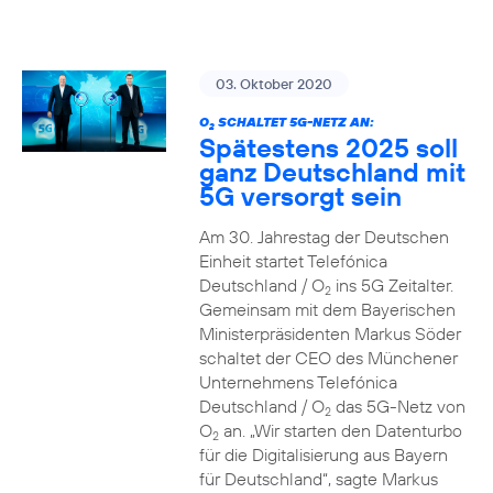
03. Oktober 2020
O
SCHALTET 5G-NETZ AN:
2
Spätestens 2025 soll
ganz Deutschland mit
5G versorgt sein
Am 30. Jahrestag der Deutschen
Einheit startet Telefónica
Deutschland / O
ins 5G Zeitalter.
2
Gemeinsam mit dem Bayerischen
Ministerpräsidenten Markus Söder
schaltet der CEO des Münchener
Unternehmens Telefónica
Deutschland / O
das 5G-Netz von
2
O
an. „Wir starten den Datenturbo
2
für die Digitalisierung aus Bayern
für Deutschland“, sagte Markus