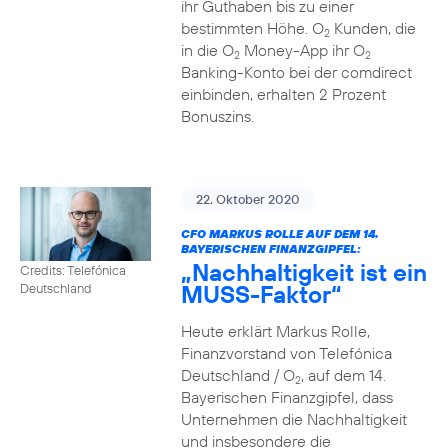
ihr Guthaben bis zu einer
bestimmten Höhe. O
Kunden, die
2
in die O
Money-App ihr O
2
2
Banking-Konto bei der comdirect
einbinden, erhalten 2 Prozent
Bonuszins.
22. Oktober 2020
CFO MARKUS ROLLE AUF DEM 14.
BAYERISCHEN FINANZGIPFEL:
„Nachhaltigkeit ist ein
Credits: Telefónica
MUSS-Faktor“
Deutschland
Heute erklärt Markus Rolle,
Finanzvorstand von Telefónica
Deutschland / O
, auf dem 14.
2
Bayerischen Finanzgipfel, dass
Unternehmen die Nachhaltigkeit
und insbesondere die