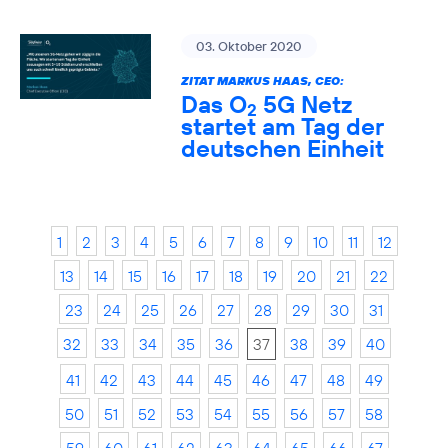
03. Oktober 2020
ZITAT MARKUS HAAS, CEO:
Das O
5G Netz
2
startet am Tag der
deutschen Einheit
1
2
3
4
5
6
7
8
9
10
11
12
13
14
15
16
17
18
19
20
21
22
23
24
25
26
27
28
29
30
31
32
33
34
35
36
37
38
39
40
41
42
43
44
45
46
47
48
49
50
51
52
53
54
55
56
57
58