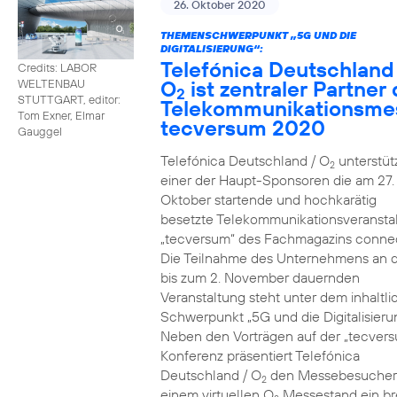
26. Oktober 2020
THEMENSCHWERPUNKT „5G UND DIE
DIGITALISIERUNG“:
Telefónica Deutschland
Credits: LABOR
O
ist zentraler Partner 
WELTENBAU
2
STUTTGART, editor:
Telekommunikationsme
Tom Exner, Elmar
tecversum 2020
Gauggel
Telefónica Deutschland / O
unterstütz
2
einer der Haupt-Sponsoren die am 27.
Oktober startende und hochkarätig
besetzte Telekommunikationsveransta
„tecversum“ des Fachmagazins connec
Die Teilnahme des Unternehmens an 
bis zum 2. November dauernden
Veranstaltung steht unter dem inhaltl
Schwerpunkt „5G und die Digitalisieru
Neben den Vorträgen auf der „tecver
Konferenz präsentiert Telefónica
Deutschland / O
den Messebesucher
2
einem virtuellen O
Messestand ein br