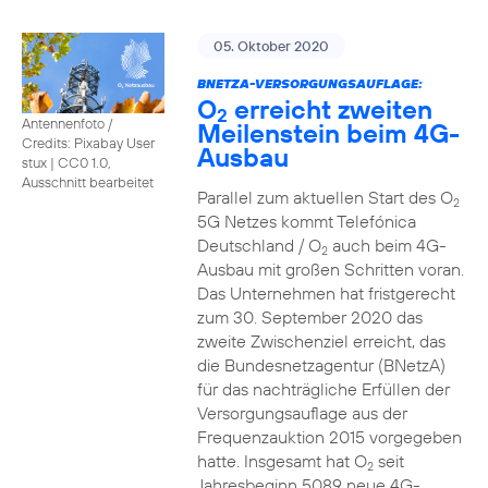
05. Oktober 2020
BNETZA-VERSORGUNGSAUFLAGE:
O
erreicht zweiten
2
Antennenfoto /
Meilenstein beim 4G-
Credits: Pixabay User
Ausbau
stux
|
CC0 1.0,
Ausschnitt bearbeitet
Parallel zum aktuellen Start des O
2
5G Netzes kommt Telefónica
Deutschland / O
auch beim 4G-
2
Ausbau mit großen Schritten voran.
Das Unternehmen hat fristgerecht
zum 30. September 2020 das
zweite Zwischenziel erreicht, das
die Bundesnetzagentur (BNetzA)
für das nachträgliche Erfüllen der
Versorgungsauflage aus der
Frequenzauktion 2015 vorgegeben
hatte. Insgesamt hat O
seit
2
Jahresbeginn 5089 neue 4G-