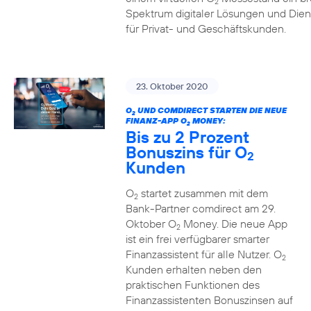
2
Spektrum digitaler Lösungen und Dien
für Privat- und Geschäftskunden.
23. Oktober 2020
O
UND COMDIRECT STARTEN DIE NEUE
2
FINANZ-APP O
MONEY:
2
Bis zu 2 Prozent
Bonuszins für O
2
Kunden
O
startet zusammen mit dem
2
Bank-Partner comdirect am 29.
Oktober O
Money. Die neue App
2
ist ein frei verfügbarer smarter
Finanzassistent für alle Nutzer. O
2
Kunden erhalten neben den
praktischen Funktionen des
Finanzassistenten Bonuszinsen auf