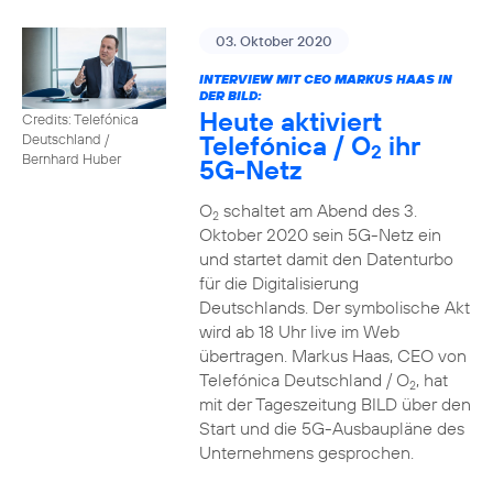
03. Oktober 2020
INTERVIEW MIT CEO MARKUS HAAS IN
DER BILD:
Heute aktiviert
Credits: Telefónica
Telefónica / O
ihr
Deutschland /
2
Bernhard Huber
5G-Netz
O
schaltet am Abend des 3.
2
Oktober 2020 sein 5G-Netz ein
und startet damit den Datenturbo
für die Digitalisierung
Deutschlands. Der symbolische Akt
wird ab 18 Uhr live im Web
übertragen. Markus Haas, CEO von
Telefónica Deutschland / O
, hat
2
mit der Tageszeitung BILD über den
Start und die 5G-Ausbaupläne des
Unternehmens gesprochen.