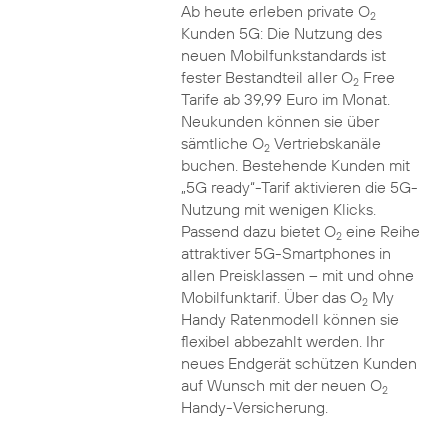
Ab heute erleben private O
2
Kunden 5G: Die Nutzung des
neuen Mobilfunkstandards ist
fester Bestandteil aller O
Free
2
Tarife ab 39,99 Euro im Monat.
Neukunden können sie über
sämtliche O
Vertriebskanäle
2
buchen. Bestehende Kunden mit
„5G ready“-Tarif aktivieren die 5G-
Nutzung mit wenigen Klicks.
Passend dazu bietet O
eine Reihe
2
attraktiver 5G-Smartphones in
allen Preisklassen – mit und ohne
Mobilfunktarif. Über das O
My
2
Handy Ratenmodell können sie
flexibel abbezahlt werden. Ihr
neues Endgerät schützen Kunden
auf Wunsch mit der neuen O
2
Handy-Versicherung.