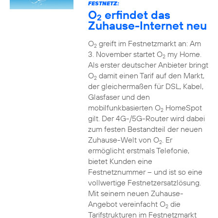
FESTNETZ:
O
erfindet das
2
Zuhause-Internet neu
O
greift im Festnetzmarkt an: Am
2
3. November startet O
my Home.
2
Als erster deutscher Anbieter bringt
O
damit einen Tarif auf den Markt,
2
der gleichermaßen für DSL, Kabel,
Glasfaser und den
mobilfunkbasierten O
HomeSpot
2
gilt. Der 4G-/5G-Router wird dabei
zum festen Bestandteil der neuen
Zuhause-Welt von O
. Er
2
ermöglicht erstmals Telefonie,
bietet Kunden eine
Festnetznummer – und ist so eine
vollwertige Festnetzersatzlösung.
Mit seinem neuen Zuhause-
Angebot vereinfacht O
die
2
Tarifstrukturen im Festnetzmarkt