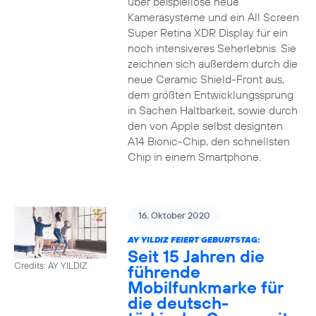
über beispiellose neue
Kamerasysteme und ein All Screen
Super Retina XDR Display für ein
noch intensiveres Seherlebnis. Sie
zeichnen sich außerdem durch die
neue Ceramic Shield-Front aus,
dem größten Entwicklungssprung
in Sachen Haltbarkeit, sowie durch
den von Apple selbst designten
A14 Bionic-Chip, den schnellsten
Chip in einem Smartphone.
16. Oktober 2020
AY YILDIZ FEIERT GEBURTSTAG:
Seit 15 Jahren die
Credits: AY YILDIZ
führende
Mobilfunkmarke für
die deutsch-