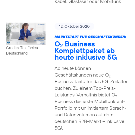
Kabel, Glasfaser oder Mobilfunk.
12. Oktober 2020
MARKTSTART FÜR GESCHÄFTSKUNDEN:
O
Business
2
Credits: Telefónica
Komplettpaket ab
Deutschland
heute inklusive 5G
Ab heute können
Geschäftskunden neue O
2
Business Tarife für das 5G-Zeitalter
buchen. Zu einem Top-Preis-
Leistungs-Verhältnis bietet O
2
Business das erste Mobilfunktarif-
Portfolio mit unlimitiertem Sprach-
und Datenvolumen auf dem
deutschen B2B-Markt – inklusive
5G
.
1