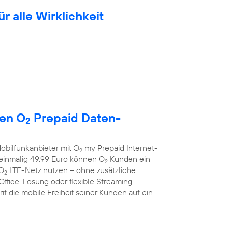
ür alle Wirklichkeit
uen O
Prepaid Daten-
2
obilfunkanbieter mit O
my Prepaid Internet-
2
r einmalig 49,99 Euro können O
Kunden ein
2
 O
LTE-Netz nutzen – ohne zusätzliche
2
Office-Lösung oder flexible Streaming-
f die mobile Freiheit seiner Kunden auf ein