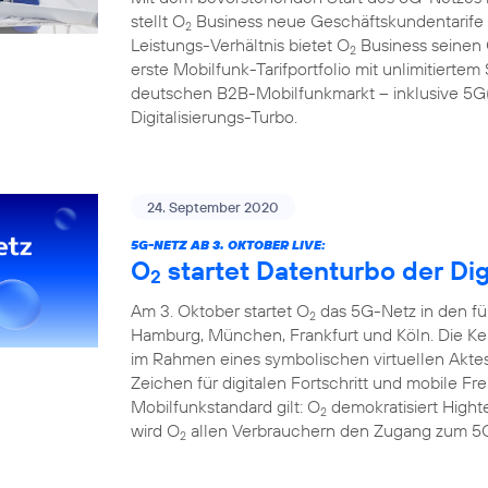
stellt O
Business neue Geschäftskundentarife f
2
Leistungs-Verhältnis bietet O
Business seinen
2
erste Mobilfunk-Tarifportfolio mit unlimitier
deutschen B2B-Mobilfunkmarkt – inklusive 5G(1
Digitalisierungs-Turbo.
24. September 2020
5G-NETZ AB 3. OKTOBER LIVE:
O
startet Datenturbo der Dig
2
Am 3. Oktober startet O
das 5G-Netz in den fü
2
Hamburg, München, Frankfurt und Köln. Die Ke
im Rahmen eines symbolischen virtuellen Aktes
Zeichen für digitalen Fortschritt und mobile F
Mobilfunkstandard gilt: O
demokratisiert Hight
2
wird O
allen Verbrauchern den Zugang zum 5G
2