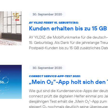
30. September 2020
AY YILDIZ FEIERT 15. GEBURTSTAG:
Kunden erhalten bis zu 15 G
AY YILDIZ, die Mobilfunkmarke für die deutsch-
15. Geburtstag. Als Dank für die jahrelange Tr
Postpaid-Kunden bis zu 15 GB zusätzliches Da
30. September 2020
CONNECT SERVICE-APP-TEST 2020:
„Mein O
”-App holt sich den 
2
Wie gut sind die Kundenservice-Apps der deuts
connect prüft die digitalen Helfer einmal pro Ja
diesjährigen Test erhält die „Mein O
“-App zum d
2
steigert O
nochmals deutlich seine überzeugen
2