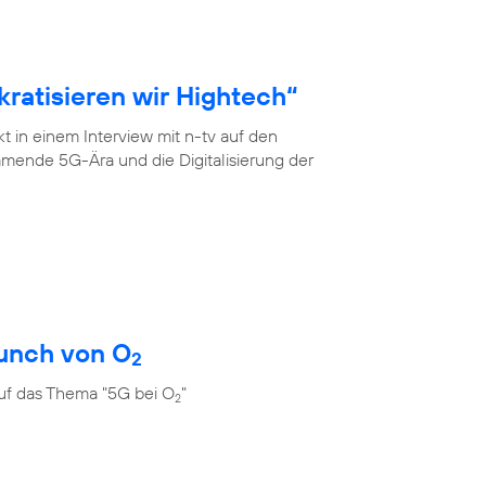
ratisieren wir Hightech“
 in einem Interview mit n-tv auf den
mende 5G-Ära und die Digitalisierung der
unch von O
2
uf das Thema "5G bei O
"
2