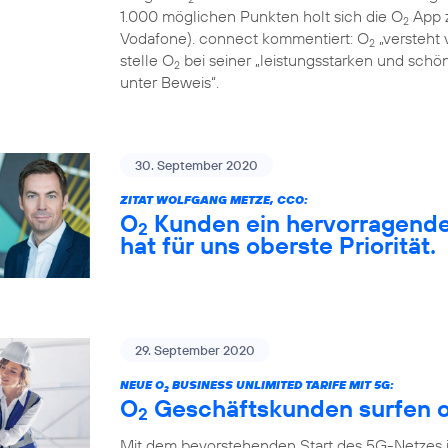
1.000 möglichen Punkten holt sich die O
App z
2
Vodafone). connect kommentiert: O
„versteht 
2
stelle O
bei seiner „leistungsstarken und sch
2
unter Beweis“.
30. September 2020
ZITAT WOLFGANG METZE, CCO:
O
Kunden ein hervorragendes
2
hat für uns oberste Priorität.
29. September 2020
NEUE O
BUSINESS UNLIMITED TARIFE MIT 5G:
2
O
Geschäftskunden surfen o
2
Mit dem bevorstehenden Start des 5G-Netzes 