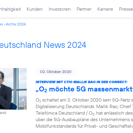
haltigkeit
Kunden
Investoren
Partner
Karriere
Presse
ws
Archiv 2024
Deutschland News 2024
02. Oktober 2020
INTERVIEW MIT CTIO MALLIK RAO IN DER CONNECT:
„O
möchte 5G massenmarkt
2
O
schaltet am 3. Oktober 2020 sein 5G-Netz ei
2
Digitalisierung Deutschlands. Mallik Rao, Chief
Telefónica Deutschland / O
, hat anlässlich de
land
2
über die 5G-Ausbaupläne des Unternehmens so
Mobilfunkstandards für Privat- und Geschäfts