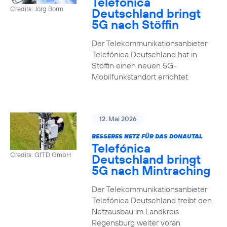
Telefónica
Credits: Jörg Borm
Deutschland bringt
5G nach Stöffin
Der Telekommunikationsanbieter
Telefónica Deutschland hat in
Stöffin einen neuen 5G-
Mobilfunkstandort errichtet
12. Mai 2026
BESSERES NETZ FÜR DAS DONAUTAL
Telefónica
Credits: GfTD GmbH
Deutschland bringt
5G nach Mintraching
Der Telekommunikationsanbieter
Telefónica Deutschland treibt den
Netzausbau im Landkreis
Regensburg weiter voran