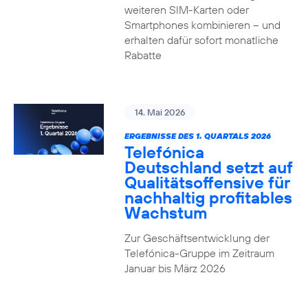
weiteren SIM-Karten oder
Smartphones kombinieren – und
erhalten dafür sofort monatliche
Rabatte
14. Mai 2026
ERGEBNISSE DES 1. QUARTALS 2026
Telefónica
Deutschland setzt auf
Qualitätsoffensive für
nachhaltig profitables
Wachstum
Zur Geschäftsentwicklung der
Telefónica-Gruppe im Zeitraum
Januar bis März 2026