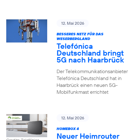
12. Mai 2026
BESSERES NETZ FÜR DAS
WESERBERGLAND
Telefónica
Deutschland bringt
5G nach Haarbrück
Der Telekommunikationsanbieter
Telefónica Deutschland hat in
Haarbrück einen neuen 5G-
Mobilfunkmast errichtet
12. Mai 2026
HOMEBOX 4
Neuer Heimrouter
Credits: Telefónica