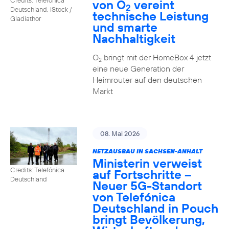
von O
vereint
2
Deutschland, iStock /
technische Leistung
Gladiathor
und smarte
Nachhaltigkeit
O
bringt mit der HomeBox 4 jetzt
2
eine neue Generation der
Heimrouter auf den deutschen
Markt
08. Mai 2026
NETZAUSBAU IN SACHSEN-ANHALT
Ministerin verweist
Credits: Telefónica
auf Fortschritte –
Deutschland
Neuer 5G-Standort
von Telefónica
Deutschland in Pouch
bringt Bevölkerung,