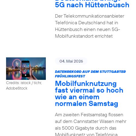
5G nach Hüttenbusch
Der Telekommunikationsanbieter
Telefónica Deutschland hat in
Hüttenbusch einen neuen 5G-
Mobilfunkstandort errichtet
04. Mai 2026
DATENREKORD AUF DEM STUTTGARTER
FRÜHLINGSFEST
Mobilfunknutzung
Credits: istock / tichr,
fast viermal so hoch
AdobeStock
wie an einem
normalen Samstag
Am zweiten Festsamstag flossen
auf dem Cannstatter Wasen mehr
als 5000 Gigabyte durch das
Mobilfunknetz von Telefónica