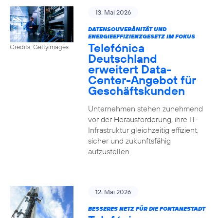
13. Mai 2026
DATENSOUVERÄNITÄT UND
ENERGIEEFFIZIENZGESETZ IM FOKUS
Telefónica
Credits: Gettyimages
Deutschland
erweitert Data-
Center-Angebot für
Geschäftskunden
Unternehmen stehen zunehmend
vor der Herausforderung, ihre IT-
Infrastruktur gleichzeitig effizient,
sicher und zukunftsfähig
aufzustellen
12. Mai 2026
BESSERES NETZ FÜR DIE FONTANESTADT