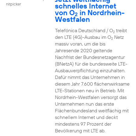
schnelles Internet
nitpicker
von O
in Nordrhein-
2
Westfalen
Telefónica Deutschland / O
treibt
2
den LTE (4G)-Ausbau im O
Netz
2
massiv voran, um die bis
Jahresende 2020 geltende
Nachfrist der Bundesnetzagentur
(BNetzA) für die bundesweite LTE-
Ausbauverpflichtung einzuhalten.
Dafür nimmt das Unternehmen in
diesem Jahr 7.600 flächenwirksame
LTE-Stationen neu in Betrieb. Mit
Nordrhein-Westfalen versorgt das
Unternehmen nun das erste
Flächenbundesland weitflächig mit
schnellem Internet und deckt
mindestens 97 Prozent der
Bevölkerung mit LTE ab.