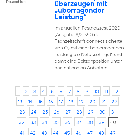
überzeugen mit
Deutschland
„überragender
Leistung“
Im aktuellen Festnetztest 2020
(Ausgabe 8/2020) der
Fachzeitschrift connect sicherte
sich O
mit einer hervorragenden
2
Leistung die Note „sehr gut“ und
damit eine Spitzenposition unter
den nationalen Anbietern.
1
2
3
4
5
6
7
8
9
10
11
12
13
14
15
16
17
18
19
20
21
22
23
24
25
26
27
28
29
30
31
32
33
34
35
36
37
38
39
40
41
42
43
44
45
46
47
48
49