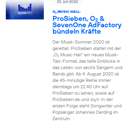
23. Juli 2020
O
MUSIC HALL:
2
ProSieben, O
&
2
SevenOne AdFactory
bündeln Kräfte
Der Musik-Sommer 2020 ist
gerettet. ProSieben startet mit der
„O
Music Hall“ ein neues Musik-
2
Talk-Format, das tiefe Einblicke in
das Leben von sechs Sängern und
Bands gibt. Ab 4. August 2020 ist
die 45-minütige Reihe immer
dienstags um 22.40 Uhr auf
ProSieben zu sehen, sowie auf
ProSieben.de und Joyn. In der
ersten Folge steht Songwriter und
Popsänger Johannes Oerding im
Zentrum.