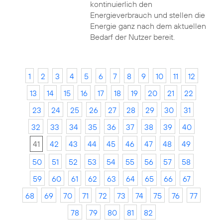
kontinuierlich den
Energieverbrauch und stellen die
Energie ganz nach dem aktuellen
Bedarf der Nutzer bereit.
1
2
3
4
5
6
7
8
9
10
11
12
13
14
15
16
17
18
19
20
21
22
23
24
25
26
27
28
29
30
31
32
33
34
35
36
37
38
39
40
41
42
43
44
45
46
47
48
49
50
51
52
53
54
55
56
57
58
59
60
61
62
63
64
65
66
67
68
69
70
71
72
73
74
75
76
77
78
79
80
81
82