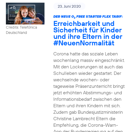
23. Juni 2020
DER NEUE O
FREE STARTER FLEX TARIF:
2
Erreichbarkeit und
Credits: Telefónica
Sicherheit für Kinder
Deutschland
und ihre Eltern in der
#NeuenNormalität
Corona hatte das soziale Leben
wochenlang massiv eingeschränkt.
Mit den Lockerungen ist auch das
Schulleben wieder gestartet. Der
wechselnde wochen- oder
tageweise Präsenzunterricht bringt
jetzt erhöhten Abstimmungs- und
Informationsbedarf zwischen den
Eltern und ihren Kindern mit sich.
Zudem gab Bundesjustizministerin
Christine Lambrecht Eltern die
Empfehlung, die Corona-Warn-
App der Bundesregierung auf den