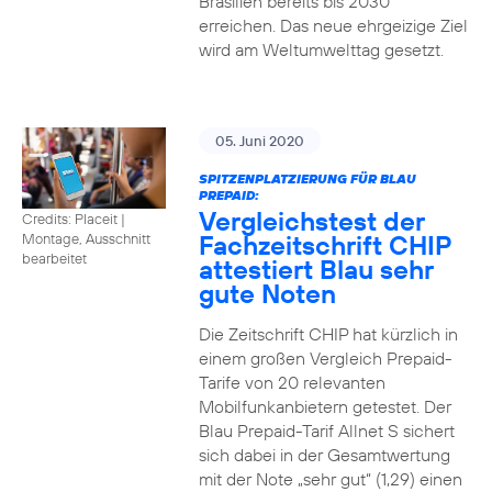
Brasilien bereits bis 2030
erreichen. Das neue ehrgeizige Ziel
wird am Weltumwelttag gesetzt.
05. Juni 2020
SPITZENPLATZIERUNG FÜR BLAU
PREPAID:
Vergleichstest der
Credits: Placeit
|
Fachzeitschrift CHIP
Montage, Ausschnitt
bearbeitet
attestiert Blau sehr
gute Noten
Die Zeitschrift CHIP hat kürzlich in
einem großen Vergleich Prepaid-
Tarife von 20 relevanten
Mobilfunkanbietern getestet. Der
Blau Prepaid-Tarif Allnet S sichert
sich dabei in der Gesamtwertung
mit der Note „sehr gut“ (1,29) einen