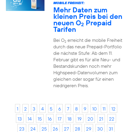
MOBILE FREIHEIT:
Mehr Daten zum
kleinen Preis bei den
neuen O
Prepaid
2
Tarifen
Bei O
erreicht die mobile Freiheit
2
durch das neue Prepaid-Portfolio
die nächste Stufe: Ab dem 11.
Februar gibt es für alle Neu- und
Bestandskunden noch mehr
Highspeed-Datenvolumen zum
gleichen oder sogar für einen
niedrigeren Preis.
1
2
3
4
5
6
7
8
9
10
11
12
13
14
15
16
17
18
19
20
21
22
23
24
25
26
27
28
29
30
31