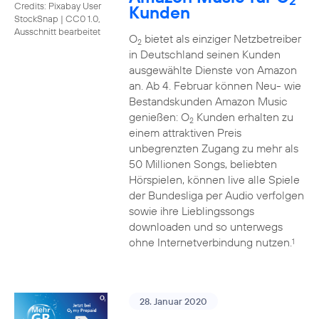
2
Credits: Pixabay User
Kunden
StockSnap
|
CC0 1.0,
Ausschnitt bearbeitet
O
bietet als einziger Netzbetreiber
2
in Deutschland seinen Kunden
ausgewählte Dienste von Amazon
an. Ab 4. Februar können Neu- wie
Bestandskunden Amazon Music
genießen: O
Kunden erhalten zu
2
einem attraktiven Preis
unbegrenzten Zugang zu mehr als
50 Millionen Songs, beliebten
Hörspielen, können live alle Spiele
der Bundesliga per Audio verfolgen
sowie ihre Lieblingssongs
downloaden und so unterwegs
ohne Internetverbindung nutzen.
1
28. Januar 2020