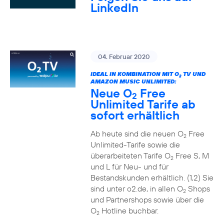
LinkedIn
04. Februar 2020
IDEAL IN KOMBINATION MIT O
TV UND
2
AMAZON MUSIC UNLIMITED:
Neue O
Free
2
Unlimited Tarife ab
sofort erhältlich
Ab heute sind die neuen O
Free
2
Unlimited-Tarife sowie die
überarbeiteten Tarife O
Free S, M
2
und L für Neu- und für
Bestandskunden erhältlich. (1,2) Sie
sind unter o2.de, in allen O
Shops
2
und Partnershops sowie über die
O
Hotline buchbar.
2