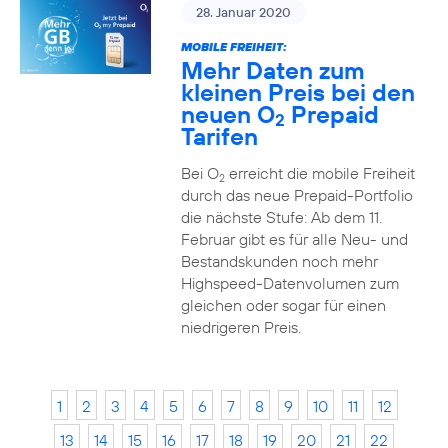
28. Januar 2020
MOBILE FREIHEIT:
Mehr Daten zum
kleinen Preis bei den
neuen O
Prepaid
2
Tarifen
Bei O
erreicht die mobile Freiheit
2
durch das neue Prepaid-Portfolio
die nächste Stufe: Ab dem 11.
Februar gibt es für alle Neu- und
Bestandskunden noch mehr
Highspeed-Datenvolumen zum
gleichen oder sogar für einen
niedrigeren Preis.
1
2
3
4
5
6
7
8
9
10
11
12
13
14
15
16
17
18
19
20
21
22