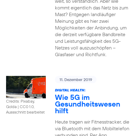
weit, so verständlich. Aber wie
kommt eigentlich das Netz bis zum
Mast? Entgegen landläufiger
Meinung gibt es hier zwei
Möglichkeiten der Anbindung, um
die derzeit verfügbare Bandbreite
und Leistungsfähigkeit des 5G-
Netzes voll auszuschöpfen –
Glasfaser und Richtfunk.
11. Dezember 2019
DIGITAL HEALTH:
Wie 5G im
Credits: Pixabay,
Gesundheitswesen
Golda
|
CC0 1.0,
hilft
Aussschnitt bearbeitet
Heute tragen wir Fitnesstracker, die
via Bluetooth mit dem Mobiltelefon
verbunden sind. Per App