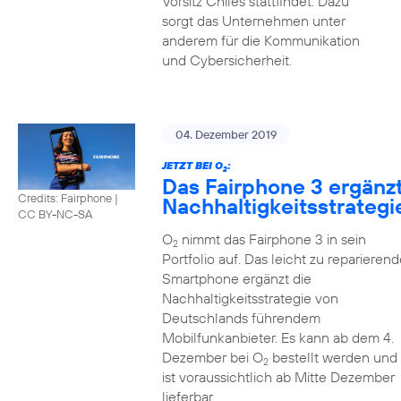
Vorsitz Chiles stattfindet. Dazu
sorgt das Unternehmen unter
anderem für die Kommunikation
und Cybersicherheit.
04. Dezember 2019
JETZT BEI O
:
2
Das Fairphone 3 ergänz
Credits: Fairphone
|
Nachhaltigkeitsstrategi
CC BY-NC-SA
O
nimmt das Fairphone 3 in sein
2
Portfolio auf. Das leicht zu reparierend
Smartphone ergänzt die
Nachhaltigkeitsstrategie von
Deutschlands führendem
Mobilfunkanbieter. Es kann ab dem 4.
Dezember bei O
bestellt werden und
2
ist voraussichtlich ab Mitte Dezember
lieferbar.