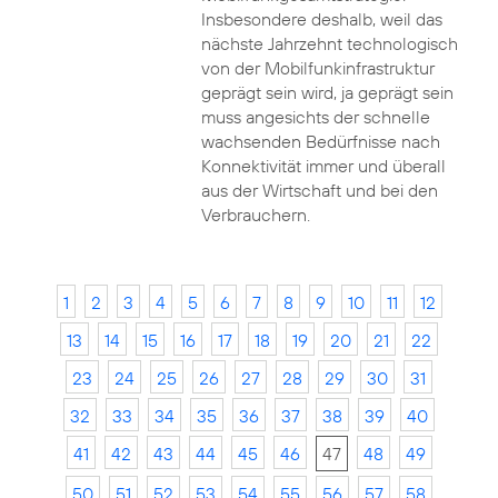
Insbesondere deshalb, weil das
nächste Jahrzehnt technologisch
von der Mobilfunkinfrastruktur
geprägt sein wird, ja geprägt sein
muss angesichts der schnelle
wachsenden Bedürfnisse nach
Konnektivität immer und überall
aus der Wirtschaft und bei den
Verbrauchern.
1
2
3
4
5
6
7
8
9
10
11
12
13
14
15
16
17
18
19
20
21
22
23
24
25
26
27
28
29
30
31
32
33
34
35
36
37
38
39
40
41
42
43
44
45
46
47
48
49
50
51
52
53
54
55
56
57
58