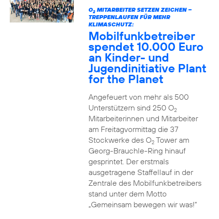
O
MITARBEITER SETZEN ZEICHEN –
2
TREPPENLAUFEN FÜR MEHR
KLIMASCHUTZ:
Mobilfunkbetreiber
spendet 10.000 Euro
an Kinder- und
Jugendinitiative Plant
for the Planet
Angefeuert von mehr als 500
Unterstützern sind 250 O
2
Mitarbeiterinnen und Mitarbeiter
am Freitagvormittag die 37
Stockwerke des O
Tower am
2
Georg-Brauchle-Ring hinauf
gesprintet. Der erstmals
ausgetragene Staffellauf in der
Zentrale des Mobilfunkbetreibers
stand unter dem Motto
„Gemeinsam bewegen wir was!“