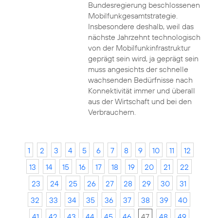
Bundesregierung beschlossenen
Mobilfunkgesamtstrategie.
Insbesondere deshalb, weil das
nächste Jahrzehnt technologisch
von der Mobilfunkinfrastruktur
geprägt sein wird, ja geprägt sein
muss angesichts der schnelle
wachsenden Bedürfnisse nach
Konnektivität immer und überall
aus der Wirtschaft und bei den
Verbrauchern.
1
2
3
4
5
6
7
8
9
10
11
12
13
14
15
16
17
18
19
20
21
22
23
24
25
26
27
28
29
30
31
32
33
34
35
36
37
38
39
40
41
42
43
44
45
46
47
48
49