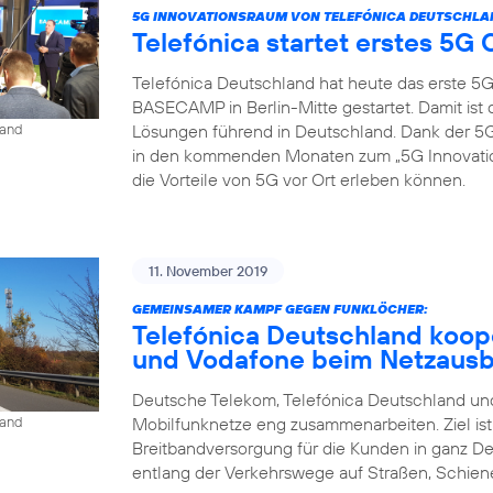
5G INNOVATIONSRAUM VON TELEFÓNICA DEUTSCHLA
Telefónica startet erstes 5
Telefónica Deutschland hat heute das erste 5
BASECAMP in Berlin-Mitte gestartet. Damit is
Lösungen führend in Deutschland. Dank der
land
in den kommenden Monaten zum „5G Innovat
die Vorteile von 5G vor Ort erleben können.
11. November 2019
GEMEINSAMER KAMPF GEGEN FUNKLÖCHER:
Telefónica Deutschland koop
und Vodafone beim Netzaus
Deutsche Telekom, Telefónica Deutschland und
Mobilfunknetze eng zusammenarbeiten. Ziel is
land
Breitbandversorgung für die Kunden in ganz D
entlang der Verkehrswege auf Straßen, Schien