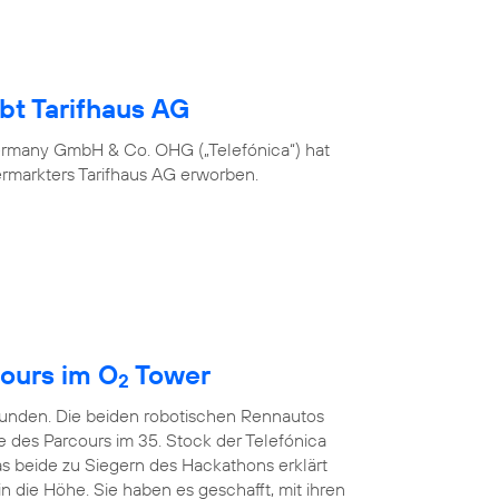
bt Tarifhaus AG
ermany GmbH & Co. OHG („Telefónica“) hat
ermarkters Tarifhaus AG erworben.
ours im O
Tower
2
kunden. Die beiden robotischen Rennautos
e des Parcours im 35. Stock der Telefónica
s beide zu Siegern des Hackathons erklärt
in die Höhe. Sie haben es geschafft, mit ihren