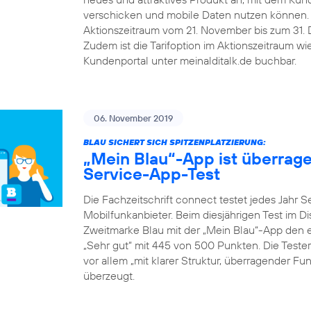
verschicken und mobile Daten nutzen können.
Aktionszeitraum vom 21. November bis zum 31. De
Zudem ist die Tarifoption im Aktionszeitraum w
Kundenportal unter meinalditalk.de buchbar.
06. November 2019
BLAU SICHERT SICH SPITZENPLATZIERUNG:
„Mein Blau“-App ist überrag
Service-App-Test
Die Fachzeitschrift connect testet jedes Jahr 
Mobilfunkanbieter. Beim diesjährigen Test im D
Zweitmarke Blau mit der „Mein Blau“-App den er
„Sehr gut“ mit 445 von 500 Punkten. Die Teste
vor allem „mit klarer Struktur, überragender F
überzeugt.