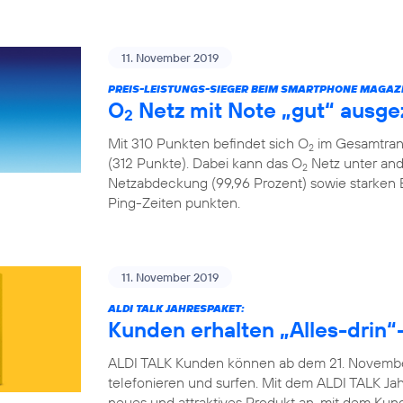
11. November 2019
PREIS-LEISTUNGS-SIEGER BEIM SMARTPHONE MAGAZI
O
Netz mit Note „gut“ ausge
2
Mit 310 Punkten befindet sich O
im Gesamtrank
2
(312 Punkte). Dabei kann das O
Netz unter and
2
Netzabdeckung (99,96 Prozent) sowie starken
Ping-Zeiten punkten.
11. November 2019
ALDI TALK JAHRESPAKET:
Kunden erhalten „Alles-drin“-
ALDI TALK Kunden können ab dem 21. November
telefonieren und surfen. Mit dem ALDI TALK Jah
neues und attraktives Produkt an, mit dem Ku