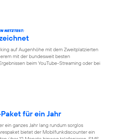
N NETZTEST:
zeichnet
ing auf Augenhöhe mit dem Zweitplatzierten
erem mit der bundesweit besten
 Ergebnissen beim YouTube-Streaming oder bei
Paket für ein Jahr
 ein ganzes Jahr lang rundum sorglos
respaket bietet der Mobilfunkdiscounter ein
nden über 12 Monate hinweg telefonieren, SMS