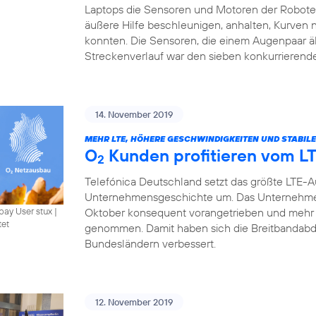
Laptops die Sensoren und Motoren der Roboter 
äußere Hilfe beschleunigen, anhalten, Kurven
konnten. Die Sensoren, die einem Augenpaar ä
Streckenverlauf war den sieben konkurrierend
14. November 2019
MEHR LTE, HÖHERE GESCHWINDIGKEITEN UND STABIL
O
Kunden profitieren vom L
2
Telefónica Deutschland setzt das größte LTE-
Unternehmensgeschichte um. Das Unternehme
Oktober konsequent vorangetrieben und mehr 
bay User stux
|
tet
genommen. Damit haben sich die Breitbandabde
Bundesländern verbessert.
12. November 2019