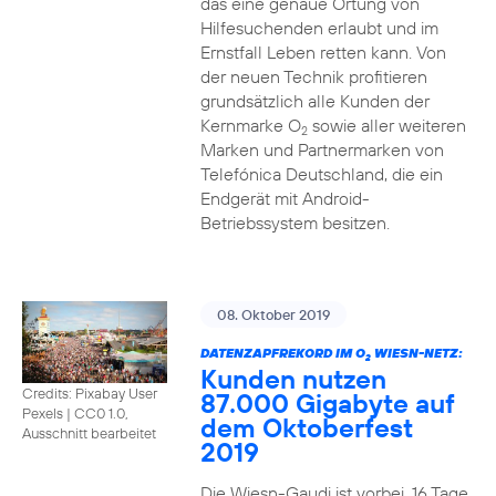
das eine genaue Ortung von
Hilfesuchenden erlaubt und im
Ernstfall Leben retten kann. Von
der neuen Technik profitieren
grundsätzlich alle Kunden der
Kernmarke O
sowie aller weiteren
2
Marken und Partnermarken von
Telefónica Deutschland, die ein
Endgerät mit Android-
Betriebssystem besitzen.
08. Oktober 2019
DATENZAPFREKORD IM O
WIESN-NETZ:
2
Kunden nutzen
Credits: Pixabay User
87.000 Gigabyte auf
Pexels
|
CC0 1.0,
dem Oktoberfest
Ausschnitt bearbeitet
2019
Die Wiesn-Gaudi ist vorbei. 16 Tage