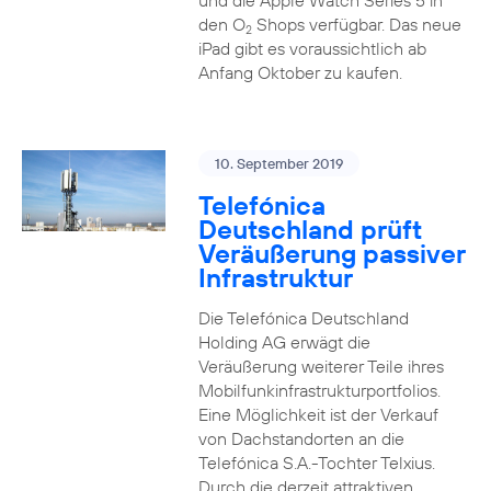
und die Apple Watch Series 5 in
den O
Shops verfügbar. Das neue
2
iPad gibt es voraussichtlich ab
Anfang Oktober zu kaufen.
10. September 2019
Telefónica
Deutschland prüft
Veräußerung passiver
Infrastruktur
Die Telefónica Deutschland
Holding AG erwägt die
Veräußerung weiterer Teile ihres
Mobilfunkinfrastrukturportfolios.
Eine Möglichkeit ist der Verkauf
von Dachstandorten an die
Telefónica S.A.-Tochter Telxius.
Durch die derzeit attraktiven