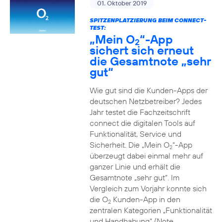
01. Oktober 2019
SPITZENPLATZIERUNG BEIM CONNECT-
TEST:
„Mein O
“-App
2
sichert sich erneut
die Gesamtnote „sehr
gut“
Wie gut sind die Kunden-Apps der
deutschen Netzbetreiber? Jedes
Jahr testet die Fachzeitschrift
connect die digitalen Tools auf
Funktionalität, Service und
Sicherheit. Die „Mein O
“-App
2
überzeugt dabei einmal mehr auf
ganzer Linie und erhält die
Gesamtnote „sehr gut“. Im
Vergleich zum Vorjahr konnte sich
die O
Kunden-App in den
2
zentralen Kategorien „Funktionalität
und Handhabung“ (Note