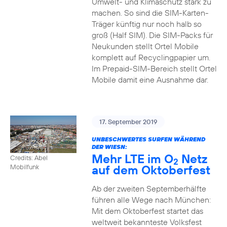
Umwelt- und Klimaschutz stark zu
machen. So sind die SIM-Karten-
Träger künftig nur noch halb so
groß (Half SIM). Die SIM-Packs für
Neukunden stellt Ortel Mobile
komplett auf Recyclingpapier um.
Im Prepaid-SIM-Bereich stellt Ortel
Mobile damit eine Ausnahme dar.
17. September 2019
UNBESCHWERTES SURFEN WÄHREND
DER WIESN:
Mehr LTE im O
Netz
Credits: Abel
2
auf dem Oktoberfest
Mobilfunk
Ab der zweiten Septemberhälfte
führen alle Wege nach München:
Mit dem Oktoberfest startet das
weltweit bekannteste Volksfest