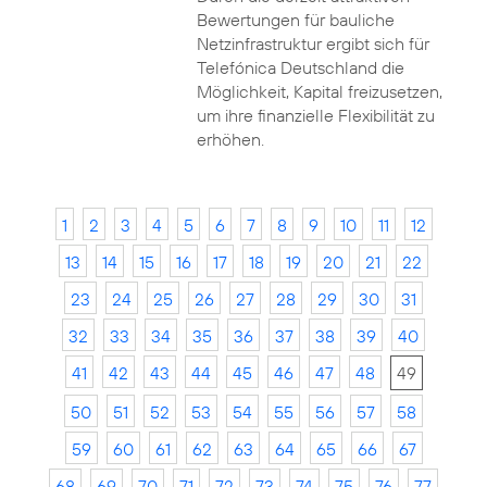
Bewertungen für bauliche
Netzinfrastruktur ergibt sich für
Telefónica Deutschland die
Möglichkeit, Kapital freizusetzen,
um ihre finanzielle Flexibilität zu
erhöhen.
1
2
3
4
5
6
7
8
9
10
11
12
13
14
15
16
17
18
19
20
21
22
23
24
25
26
27
28
29
30
31
32
33
34
35
36
37
38
39
40
41
42
43
44
45
46
47
48
49
50
51
52
53
54
55
56
57
58
59
60
61
62
63
64
65
66
67
68
69
70
71
72
73
74
75
76
77