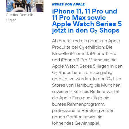
NEUES VON APPLE:
iPhone 11, 11 Pro und
Credits: Dominik
11 Pro Max sowie
Gigler
Apple Watch Series 5
jetzt in den O
Shops
2
Ab heute sind die neuesten Apple
Produkte bei O
erhältlich: Die
2
Modelle iPhone 11, iPhone 11 Pro
und iPhone 11 Pro Max sowie die
Apple Watch Series 5 liegen in den
O
Shops bereit, um ausgiebig
2
getestet zu werden. In den O
Live
2
Stores von Hamburg bis München
sowie von Köln bis Berlin erwartet
die Apple Fans ganztägig ein
buntes Rahmenprogramm,
professionelle Beratung zu den
neuen Geräten sowie ein
lohnendes Gewinnspiel.