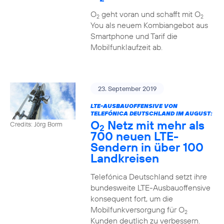
O
geht voran und schafft mit O
2
2
You als neuem Kombiangebot aus
Smartphone und Tarif die
Mobilfunklaufzeit ab.
23. September 2019
LTE-AUSBAUOFFENSIVE VON
TELEFÓNICA DEUTSCHLAND IM AUGUST:
O
Netz mit mehr als
Credits: Jörg Borm
2
700 neuen LTE-
Sendern in über 100
Landkreisen
Telefónica Deutschland setzt ihre
bundesweite LTE-Ausbauoffensive
konsequent fort, um die
Mobilfunkversorgung für O
2
Kunden deutlich zu verbessern.