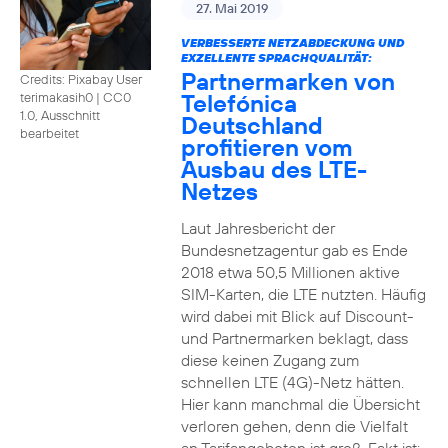
27. Mai 2019
VERBESSERTE NETZABDECKUNG UND
EXZELLENTE SPRACHQUALITÄT:
Partnermarken von
Credits: Pixabay User
Telefónica
terimakasih0
|
CC0
1.0, Ausschnitt
Deutschland
bearbeitet
profitieren vom
Ausbau des LTE-
Netzes
Laut Jahresbericht der
Bundesnetzagentur gab es Ende
2018 etwa 50,5 Millionen aktive
SIM-Karten, die LTE nutzten. Häufig
wird dabei mit Blick auf Discount-
und Partnermarken beklagt, dass
diese keinen Zugang zum
schnellen LTE (4G)-Netz hätten.
Hier kann manchmal die Übersicht
verloren gehen, denn die Vielfalt