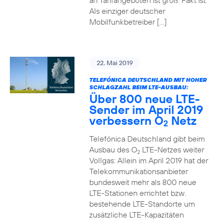
an Tarifangeboten ist groß. Fakt ist:
Als einziger deutscher
Mobilfunkbetreiber […]
22. Mai 2019
TELEFÓNICA DEUTSCHLAND MIT HOHER
SCHLAGZAHL BEIM LTE-AUSBAU:
Über 800 neue LTE-
Sender im April 2019
verbessern O
Netz
2
Telefónica Deutschland gibt beim
Ausbau des O
LTE-Netzes weiter
2
Vollgas: Allein im April 2019 hat der
Telekommunikationsanbieter
bundesweit mehr als 800 neue
LTE-Stationen errichtet bzw.
bestehende LTE-Standorte um
zusätzliche LTE-Kapazitäten