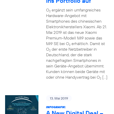
ins Portfolio auf
O
ergänzt sein umfangreiches
2
Hardware-Angebot mit
Smartphones des chinesischen
Elektronikherstellers Xiaomi. Ab 21.
Mai 2019 ist das neue Xiaomi
Premium-Modell Mi9 sowie das
Mi9 SE bei O
erhältlich. Damit ist
2
O
der erste Netzbetreiber in
2
Deutschland, der die stark
nachgefragten Smartphones in
sein Geräte-Angebot übernimmt.
Kunden können beide Geräte mit
oder ohne Handyvertrag bei O
[…]
2
13. Mai 2019
INFOGRAFIK:
A New Digital Deal –