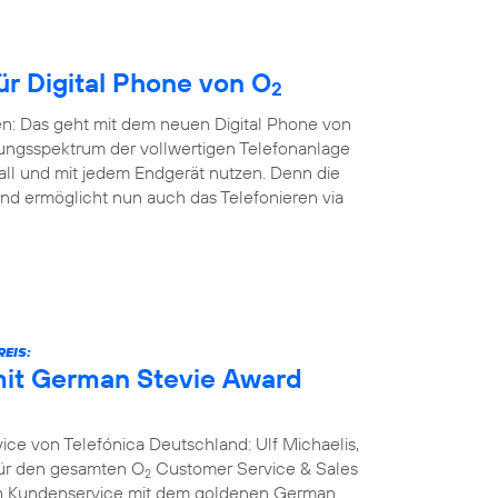
ür Digital Phone von O
2
en: Das geht mit dem neuen Digital Phone von
ungsspektrum der vollwertigen Telefonanlage
all und mit jedem Endgerät nutzen. Denn die
nd ermöglicht nun auch das Telefonieren via
EIS:
it German Stevie Award
ce von Telefónica Deutschland: Ulf Michaelis,
 für den gesamten O
Customer Service & Sales
2
ich Kundenservice mit dem goldenen German