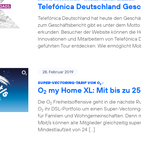
Telefónica Deutschland Gesc
Telefónica Deutschland hat heute den Geschäfts
zum Geschäftsbericht gibt es unter dem Motto
erkunden. Besucher der Website können die Hot
Innovationen und Mitarbeitern von Telefónica D
geführten Tour entdecken. Wie ermöglicht Mobi
28. Februar 2019
SUPER-VECTORING-TARIF VON O
:
2
O
my Home XL: Mit bis zu 25
2
Die O
Freiheitsoffensive geht in die nächste 
2
O
ihr DSL-Portfolio um einen Super-Vectoring-
2
für Familien und Wohngemeinschaften. Denn mi
Mbit/s können alle Mitglieder gleichzeitig supe
Mindestlaufzeit von 24 […]