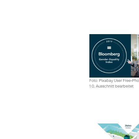
Foto: Pixabay User Free-Pho
1.0, Ausschnitt bearbeitet