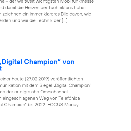
ona – der weltweit wichtigsten Mobilfunkmesse
und damit die Herzen der Technikfans höher
n zeichnen ein immer klareres Bild davon, wie
werden und wie die Technik der […]
„Digital Champion“ von
t
ner heute (27.02.2019) veröffentlichten
unikation mit dem Siegel „Digital Champion“
rde der erfolgreiche Omnichannel-
den eingeschlagenen Weg von Telefónica
ital Champion“ bis 2022. FOCUS Money