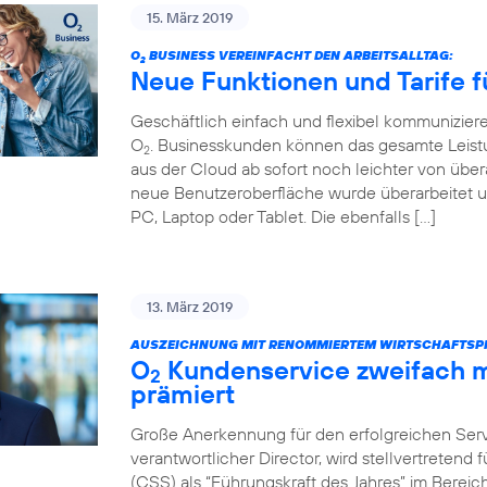
15. März 2019
O
BUSINESS VEREINFACHT DEN ARBEITSALLTAG:
2
Neue Funktionen und Tarife f
Geschäftlich einfach und flexibel kommunizier
O
. Businesskunden können das gesamte Leist
2
aus der Cloud ab sofort noch leichter von über
neue Benutzeroberfläche wurde überarbeitet u
PC, Laptop oder Tablet. Die ebenfalls […]
13. März 2019
AUSZEICHNUNG MIT RENOMMIERTEM WIRTSCHAFTSPR
O
Kundenservice zweifach m
2
prämiert
Große Anerkennung für den erfolgreichen Servi
verantwortlicher Director, wird stellvertretend
(CSS) als “Führungskraft des Jahres” im Bere