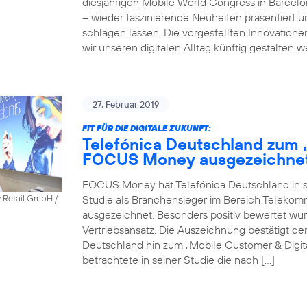
diesjährigen Mobile World Congress in Barcel
– wieder faszinierende Neuheiten präsentiert 
schlagen lassen. Die vorgestellten Innovatione
wir unseren digitalen Alltag künftig gestalten 
27. Februar 2019
FIT FÜR DIE DIGITALE ZUKUNFT:
Telefónica Deutschland zum 
FOCUS Money ausgezeichne
FOCUS Money hat Telefónica Deutschland in sei
Studie als Branchensieger im Bereich Telekomm
y Retail GmbH /
ausgezeichnet. Besonders positiv bewertet wu
Vertriebsansatz. Die Auszeichnung bestätigt 
Deutschland hin zum „Mobile Customer & Dig
betrachtete in seiner Studie die nach […]