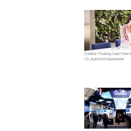
Credits: Pixabay User Free-
1.0, Auschnitt bearbeitet