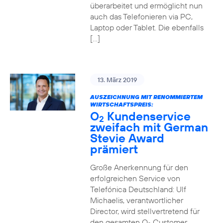
überarbeitet und ermöglicht nun
auch das Telefonieren via PC,
Laptop oder Tablet. Die ebenfalls
[…]
13. März 2019
AUSZEICHNUNG MIT RENOMMIERTEM
WIRTSCHAFTSPREIS:
O
Kundenservice
2
zweifach mit German
Stevie Award
prämiert
Große Anerkennung für den
erfolgreichen Service von
Telefónica Deutschland: Ulf
Michaelis, verantwortlicher
Director, wird stellvertretend für
den gesamten O
Customer