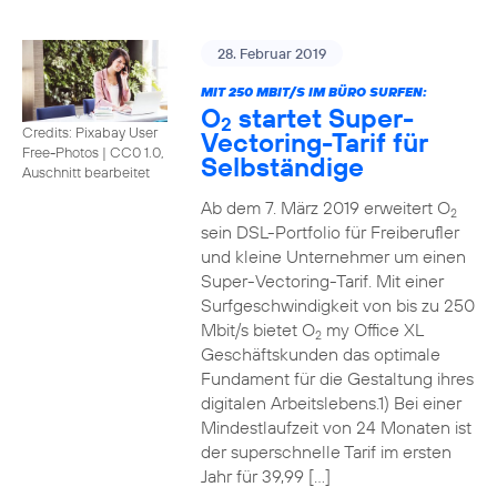
28. Februar 2019
MIT 250 MBIT/S IM BÜRO SURFEN:
O
startet Super-
2
Credits: Pixabay User
Vectoring-Tarif für
Free-Photos
|
CC0 1.0,
Selbständige
Auschnitt bearbeitet
Ab dem 7. März 2019 erweitert O
2
sein DSL-Portfolio für Freiberufler
und kleine Unternehmer um einen
Super-Vectoring-Tarif. Mit einer
Surfgeschwindigkeit von bis zu 250
Mbit/s bietet O
my Office XL
2
Geschäftskunden das optimale
Fundament für die Gestaltung ihres
digitalen Arbeitslebens.1) Bei einer
Mindestlaufzeit von 24 Monaten ist
der superschnelle Tarif im ersten
Jahr für 39,99 […]