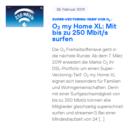
28. Februar 2019
SUPER-VECTORING-TARIF VON O
:
2
O
my Home XL: Mit
2
bis zu 250 Mbit/s
surfen
Die O
Freiheitsoffensive geht in
2
die nächste Runde: Ab dem 7. März
2019 erweitert die Marke O
ihr
2
DSL-Portfolio um einen Super-
Vectoring-Tarif. O
my Home XL
2
eignet sich besonders für Familien
und Wohngemeinschaften. Denn
mit einer Surfgeschwindigkeit von
bis zu 250 Mbit/s können alle
Mitglieder gleichzeitig superschnell
surfen und streamen.1) Bei einer
Mindestlaufzeit von 24 […]