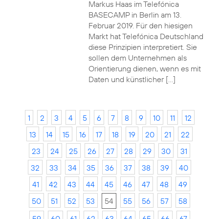
Markus Haas im Telefónica
BASECAMP in Berlin am 13.
Februar 2019. Für den hiesigen
Markt hat Telefónica Deutschland
diese Prinzipien interpretiert. Sie
sollen dem Unternehmen als
Orientierung dienen, wenn es mit
Daten und künstlicher […]
1
2
3
4
5
6
7
8
9
10
11
12
13
14
15
16
17
18
19
20
21
22
23
24
25
26
27
28
29
30
31
32
33
34
35
36
37
38
39
40
41
42
43
44
45
46
47
48
49
50
51
52
53
54
55
56
57
58
59
60
61
62
63
64
65
66
67