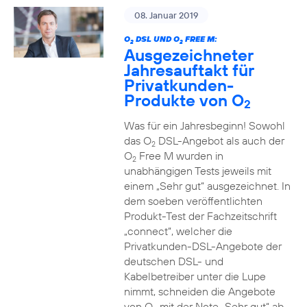
08. Januar 2019
O
DSL UND O
FREE M:
2
2
Ausgezeichneter
Jahresauftakt für
Privatkunden-
Produkte von O
2
Was für ein Jahresbeginn! Sowohl
das O
DSL-Angebot als auch der
2
O
Free M wurden in
2
unabhängigen Tests jeweils mit
einem „Sehr gut“ ausgezeichnet. In
dem soeben veröffentlichten
Produkt-Test der Fachzeitschrift
„connect“, welcher die
Privatkunden-DSL-Angebote der
deutschen DSL- und
Kabelbetreiber unter die Lupe
nimmt, schneiden die Angebote
von O
mit der Note „Sehr gut“ ab.