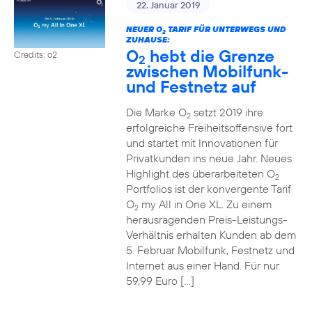
22. Januar 2019
NEUER O
TARIF FÜR UNTERWEGS UND
2
ZUHAUSE:
O
hebt die Grenze
Credits: o2
2
zwischen Mobilfunk-
und Festnetz auf
Die Marke O
setzt 2019 ihre
2
erfolgreiche Freiheitsoffensive fort
und startet mit Innovationen für
Privatkunden ins neue Jahr. Neues
Highlight des überarbeiteten O
2
Portfolios ist der konvergente Tarif
O
my All in One XL. Zu einem
2
herausragenden Preis-Leistungs-
Verhältnis erhalten Kunden ab dem
5. Februar Mobilfunk, Festnetz und
Internet aus einer Hand. Für nur
59,99 Euro […]