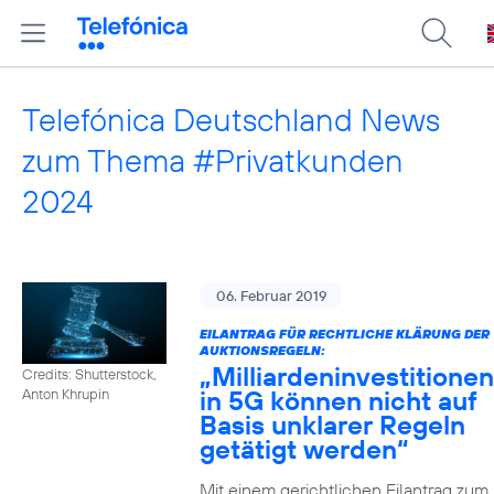
Telefónica Deutschland News
zum Thema #Privatkunden
2024
06. Februar 2019
EILANTRAG FÜR RECHTLICHE KLÄRUNG DER
AUKTIONSREGELN:
„Milliardeninvestitionen
Credits: Shutterstock,
in 5G können nicht auf
Anton Khrupin
Basis unklarer Regeln
getätigt werden“
Mit einem gerichtlichen Eilantrag zum