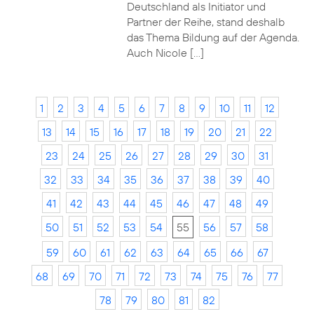
Deutschland als Initiator und
Partner der Reihe, stand deshalb
das Thema Bildung auf der Agenda.
Auch Nicole […]
1
2
3
4
5
6
7
8
9
10
11
12
13
14
15
16
17
18
19
20
21
22
23
24
25
26
27
28
29
30
31
32
33
34
35
36
37
38
39
40
41
42
43
44
45
46
47
48
49
50
51
52
53
54
55
56
57
58
59
60
61
62
63
64
65
66
67
68
69
70
71
72
73
74
75
76
77
78
79
80
81
82