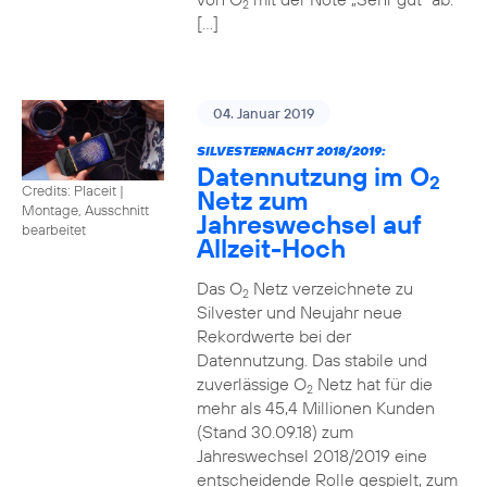
2
[…]
04. Januar 2019
SILVESTERNACHT 2018/2019:
Datennutzung im O
2
Credits: Placeit
|
Netz zum
Montage, Ausschnitt
Jahreswechsel auf
bearbeitet
Allzeit-Hoch
Das O
Netz verzeichnete zu
2
Silvester und Neujahr neue
Rekordwerte bei der
Datennutzung. Das stabile und
zuverlässige O
Netz hat für die
2
mehr als 45,4 Millionen Kunden
(Stand 30.09.18) zum
Jahreswechsel 2018/2019 eine
entscheidende Rolle gespielt, zum