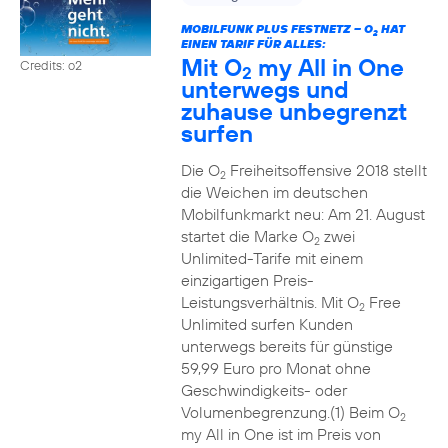
MOBILFUNK PLUS FESTNETZ – O
HAT
2
EINEN TARIF FÜR ALLES:
Mit O
my All in One
Credits: o2
2
unterwegs und
zuhause unbegrenzt
surfen
Die O
Freiheitsoffensive 2018 stellt
2
die Weichen im deutschen
Mobilfunkmarkt neu: Am 21. August
startet die Marke O
zwei
2
Unlimited-Tarife mit einem
einzigartigen Preis-
Leistungsverhältnis. Mit O
Free
2
Unlimited surfen Kunden
unterwegs bereits für günstige
59,99 Euro pro Monat ohne
Geschwindigkeits- oder
Volumenbegrenzung.(1) Beim O
2
my All in One ist im Preis von