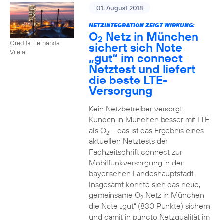
01. August 2018
NETZINTEGRATION ZEIGT WIRKUNG:
O
Netz in München
2
Credits: Fernanda
sichert sich Note
Vilela
„gut“ im connect
Netztest und liefert
die beste LTE-
Versorgung
Kein Netzbetreiber versorgt
Kunden in München besser mit LTE
als O
– das ist das Ergebnis eines
2
aktuellen Netztests der
Fachzeitschrift connect zur
Mobilfunkversorgung in der
bayerischen Landeshauptstadt.
Insgesamt konnte sich das neue,
gemeinsame O
Netz in München
2
die Note „gut“ (830 Punkte) sichern
und damit in puncto Netzqualität im