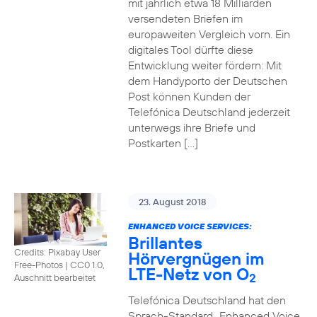
mit jährlich etwa 18 Milliarden
versendeten Briefen im
europaweiten Vergleich vorn. Ein
digitales Tool dürfte diese
Entwicklung weiter fördern: Mit
dem Handyporto der Deutschen
Post können Kunden der
Telefónica Deutschland jederzeit
unterwegs ihre Briefe und
Postkarten […]
23. August 2018
ENHANCED VOICE SERVICES:
Brillantes
Credits: Pixabay User
Hörvergnügen im
Free-Photos
|
CC0 1.0,
LTE-Netz von O
2
Auschnitt bearbeitet
Telefónica Deutschland hat den
Sprach-Standard „Enhanced Voice