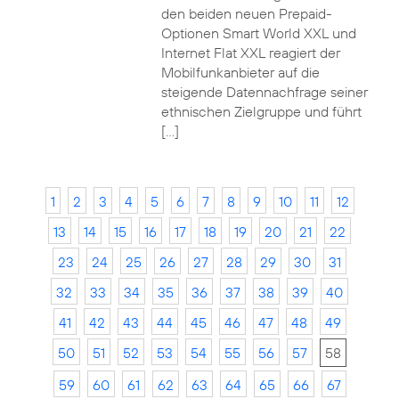
den beiden neuen Prepaid-
Optionen Smart World XXL und
Internet Flat XXL reagiert der
Mobilfunkanbieter auf die
steigende Datennachfrage seiner
ethnischen Zielgruppe und führt
[…]
1
2
3
4
5
6
7
8
9
10
11
12
13
14
15
16
17
18
19
20
21
22
23
24
25
26
27
28
29
30
31
32
33
34
35
36
37
38
39
40
41
42
43
44
45
46
47
48
49
50
51
52
53
54
55
56
57
58
59
60
61
62
63
64
65
66
67