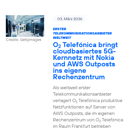
03. März 2026
ERSTER
TELEKOMMUNIKATIONSANBIETER
WELTWEIT
Credits: Gettyimages
O
Telefónica bringt
2
cloudbasiertes 5G-
Kernnetz mit Nokia
und AWS Outposts
ins eigene
Rechenzentrum
Als weltweit erster
Telekommunikationsanbieter
verlagert O
Telefónica produktive
2
Netzfunktionen auf Server von
AWS Outposts, die im eigenen
Rechenzentrum von O
Telefónica
2
im Raum Frankfurt betrieben