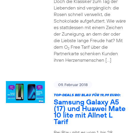
Doch die Klassiker zum Tag der
Liebenden sind vergänglich: die
Rosen schnell verwelkt, die
Schokolade aufgefuttert. Wie wäre
es stattdessen mit einem Zeichen
der Zuneigung, an dem der oder
die Liebste lange Freude hat? Mit
dem O
Free Tarif über die
2
Partnerkarte schenken Kunden
ihren Herzensmenschen […]
09. Februar 2018
TOP-DEALS BEI BLAU FÜR 19,99 EURO:
Samsung Galaxy A5
(17) und Huawei Mate
10 lite mit Allnet L
Tarif
Bei Blau gibt es vom 1. bis 28.