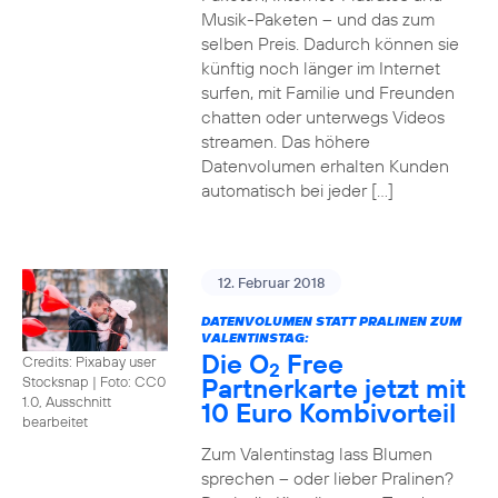
Musik-Paketen – und das zum
selben Preis. Dadurch können sie
künftig noch länger im Internet
surfen, mit Familie und Freunden
chatten oder unterwegs Videos
streamen. Das höhere
Datenvolumen erhalten Kunden
automatisch bei jeder […]
12. Februar 2018
DATENVOLUMEN STATT PRALINEN ZUM
VALENTINSTAG:
Die O
Free
Credits: Pixabay user
2
Partnerkarte jetzt mit
Stocksnap
|
Foto: CC0
1.0, Ausschnitt
10 Euro Kombivorteil
bearbeitet
Zum Valentinstag lass Blumen
sprechen – oder lieber Pralinen?