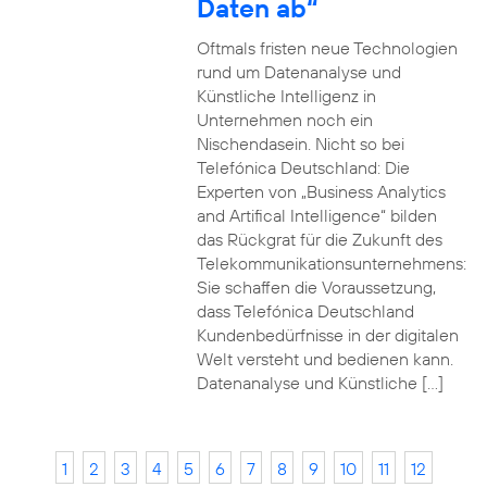
Daten ab“
Oftmals fristen neue Technologien
rund um Datenanalyse und
Künstliche Intelligenz in
Unternehmen noch ein
Nischendasein. Nicht so bei
Telefónica Deutschland: Die
Experten von „Business Analytics
and Artifical Intelligence“ bilden
das Rückgrat für die Zukunft des
Telekommunikationsunternehmens:
Sie schaffen die Voraussetzung,
dass Telefónica Deutschland
Kundenbedürfnisse in der digitalen
Welt versteht und bedienen kann.
Datenanalyse und Künstliche […]
1
2
3
4
5
6
7
8
9
10
11
12