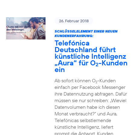
26. Februar 2018
SCHLÜSSELELEMENT EINER NEUEN
KUNDENERFAHRUNG:
Telefónica
Deutschland führt
künstliche Intelligenz
„Aura“ für O
-Kunden
2
ein
Ab sofort können O
-Kunden
2
einfach per Facebook Messenger
ihre Datennutzung abfragen. Dafür
müssen sie nur schreiben: „Wieviel
Datenvolumen habe ich diesen
Monat verbraucht?“ und Aura,
Telefónicas selbstlernende
künstliche Intelligenz, liefert
prompt die Antwort. Kunden