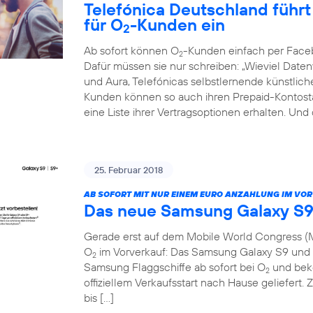
Telefónica Deutschland führt 
für O
-Kunden ein
2
Ab sofort können O
-Kunden einfach per Face
2
Dafür müssen sie nur schreiben: „Wieviel Dat
und Aura, Telefónicas selbstlernende künstliche 
Kunden können so auch ihren Prepaid-Kontosta
eine Liste ihrer Vertragsoptionen erhalten. Und
25. Februar 2018
AB SOFORT MIT NUR EINEM EURO ANZAHLUNG IM VO
Das neue Samsung Galaxy S9
Gerade erst auf dem Mobile World Congress (M
O
im Vorverkauf: Das Samsung Galaxy S9 und S
2
Samsung Flaggschiffe ab sofort bei O
und beko
2
offiziellem Verkaufsstart nach Hause geliefert. 
bis […]