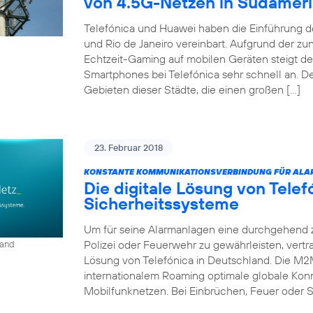
von 4.5G-Netzen in Südamer
Telefónica und Huawei haben die Einführung d
und Rio de Janeiro vereinbart. Aufgrund der 
Echtzeit-Gaming auf mobilen Geräten steigt d
Smartphones bei Telefónica sehr schnell an. D
Gebieten dieser Städte, die einen großen […]
23. Februar 2018
KONSTANTE KOMMUNIKATIONSVERBINDUNG FÜR ALA
Die digitale Lösung von Tele
Sicherheitssysteme
Um für seine Alarmanlagen eine durchgehend 
Polizei oder Feuerwehr zu gewährleisten, vert
land
Lösung von Telefónica in Deutschland. Die M2
internationalem Roaming optimale globale Konn
Mobilfunknetzen. Bei Einbrüchen, Feuer oder S