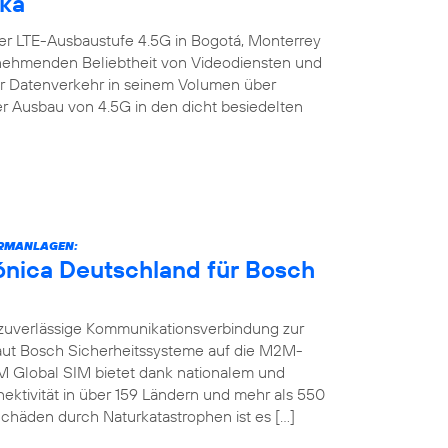
ika
er LTE-Ausbaustufe 4.5G in Bogotá, Monterrey
zunehmenden Beliebtheit von Videodiensten und
er Datenverkehr in seinem Volumen über
er Ausbau von 4.5G in den dicht besiedelten
RMANLAGEN:
fónica Deutschland für Bosch
zuverlässige Kommunikationsverbindung zur
raut Bosch Sicherheitssysteme auf die M2M-
M Global SIM bietet dank nationalem und
ektivität in über 159 Ländern und mehr als 550
chäden durch Naturkatastrophen ist es […]