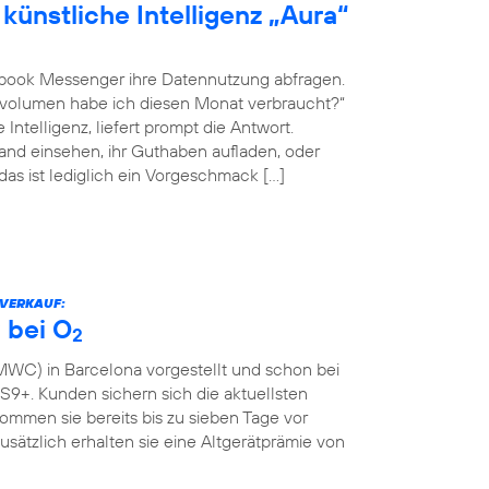
künstliche Intelligenz „Aura“
book Messenger ihre Datennutzung abfragen.
envolumen habe ich diesen Monat verbraucht?“
Intelligenz, liefert prompt die Antwort.
nd einsehen, ihr Guthaben aufladen, oder
 das ist lediglich ein Vorgeschmack […]
RVERKAUF:
 bei O
2
WC) in Barcelona vorgestellt und schon bei
9+. Kunden sichern sich die aktuellsten
mmen sie bereits bis zu sieben Tage vor
Zusätzlich erhalten sie eine Altgerätprämie von