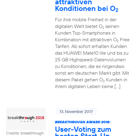
attraktiven
Konditionen bei O
2
Für ihre mobile Freiheit in der
digitalen Welt bietet O
seinen
2
Kunden Top-Smartphones in
Kombination mit attraktiven O
Free
2
Tarifen. Ab sofort erhalten Kunden
das HUAWEI Mate10 lite und bis zu
25 GB Highspeed-Datenvolumen
zu Konditionen, die es nirgendwo
sonst am deutschen Markt gibt. Mit
diesem Paket gehen O
Kunden in
2
ihrem digitalen Leben keine […]
13. November 2017
BREAKTHROUGH AWARD 2018:
User-Voting zum
Credits: breakthrough
besten Start-Up-