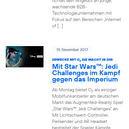
richtet sein Angebot an junge,
wachsende B2B-
Technologieunternehmen mit
Fokus auf den Bereichen „Internet
of […]
15. November 2017
ERWECKE MIT O
DIE MACHT IN DIR:
2
Mit Star Wars™: Jedi
Challenges im Kampf
gegen das Imperium
Ab Montag bietet O
als einziger
2
Mobilfunkanbieter am deutschen
Markt das Augmented-Reality Spiel
„Star Wars™: Jedi Challenges“ an.
Mit Lichtschwert-Controller,
Peilsender und AR Headset
bestreitet der Spieler Kämpfe