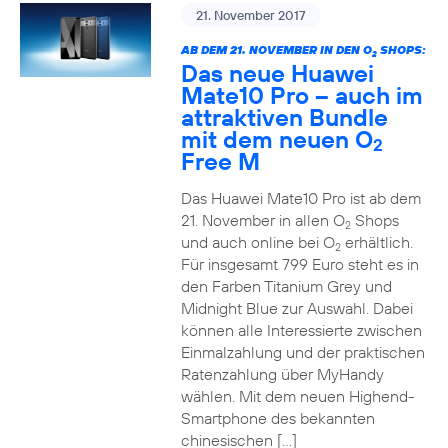
21. November 2017
AB DEM 21. NOVEMBER IN DEN O
SHOPS:
2
Das neue Huawei
Mate10 Pro – auch im
attraktiven Bundle
mit dem neuen O
2
Free M
Das Huawei Mate10 Pro ist ab dem
21. November in allen O
Shops
2
und auch online bei O
erhältlich.
2
Für insgesamt 799 Euro steht es in
den Farben Titanium Grey und
Midnight Blue zur Auswahl. Dabei
können alle Interessierte zwischen
Einmalzahlung und der praktischen
Ratenzahlung über MyHandy
wählen. Mit dem neuen Highend-
Smartphone des bekannten
chinesischen […]