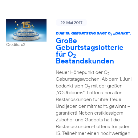
29. Mai 2017
ZUM 15. GEBURTSTAG SAGT O
„DANKE“:
2
Große
Credits: o2
Geburtstagslotterie
für O
2
Bestandskunden
Neuer Höhepunkt der O
2
Geburtstagswochen: Ab dem 1. Juni
bedankt sich O
mit der großen
2
„YOUbiläums“-Lotterie bei allen
Bestandskunden für ihre Treue.
Und jeder, der mitmacht, gewinnt –
garantiert! Neben erstklassigem
Zubehör und Gadgets hält die
Bestandskunden-Lotterie für jeden
15. Teilnehmer einen hochwertigen