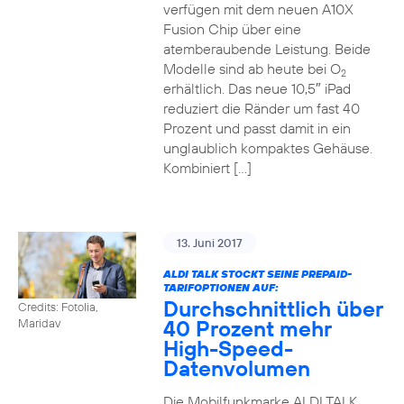
verfügen mit dem neuen A10X
Fusion Chip über eine
atemberaubende Leistung. Beide
Modelle sind ab heute bei O
2
erhältlich. Das neue 10,5″ iPad
reduziert die Ränder um fast 40
Prozent und passt damit in ein
unglaublich kompaktes Gehäuse.
Kombiniert […]
13. Juni 2017
ALDI TALK STOCKT SEINE PREPAID-
TARIFOPTIONEN AUF:
Durchschnittlich über
Credits: Fotolia,
40 Prozent mehr
Maridav
High-Speed-
Datenvolumen
Die Mobilfunkmarke ALDI TALK