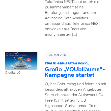
Telefónica NEXT baut durch die
Zusammenarbeit seine
Beratungsleistungen rund um
Advanced Data Analytics
umfassend aus. Telefónica NEXT
entwickelt auf Basis von
anonymisierten […]
23. Mai 2017
ZUM 15. GEBURTSTAG VON O
:
2
Große „YOUbiläums“-
Credits: o2
Kampagne startet
O
hat Geburtstag und feiert ihn mit
2
besonders attraktiven Angeboten.
So ist ab heute der Aktionstarif O
2
Free 15 mit satten 15 GB
Highspeed-Surfvolumen für nur