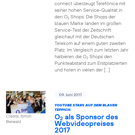
connect überzeugt Telefónica mit
seiner hohen Service-Qualität in
den O
Shops: Die Shops der
2
blauen Marke landen im großen
Service-Test der Zeitschrift
gleichauf mit der Deutschen
Telekom auf einem guten zweiten
Platz. Im Vergleich zum letzten Jahr
halbieren die O
Shops den
2
Punkteabstand zum Erstplatzierten
und holen in vielen der […]
09. Juni 2017
YOUTUBE STARS AUF DEM BLAUEN
TEPPICH:
O
als Sponsor des
Credits: Simon
2
Webvideopreises
Bierwald
2017