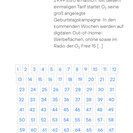
29,99 Euro erhältlich. Mit diesem
einmaligen Tarif startet O
seine
2
groß angelegte
Geburtstagskampagne. In den
kommenden Wochen werden auf
digitalen Out-of-Home-
Werbeflächen, online sowie im
Radio der O
Free 15 […]
2
1
2
3
4
5
6
7
8
9
10
11
12
13
14
15
16
17
18
19
20
21
22
23
24
25
26
27
28
29
30
31
32
33
34
35
36
37
38
39
40
41
42
43
44
45
46
47
48
49
50
51
52
53
54
55
56
57
58
59
60
61
62
63
64
65
66
67