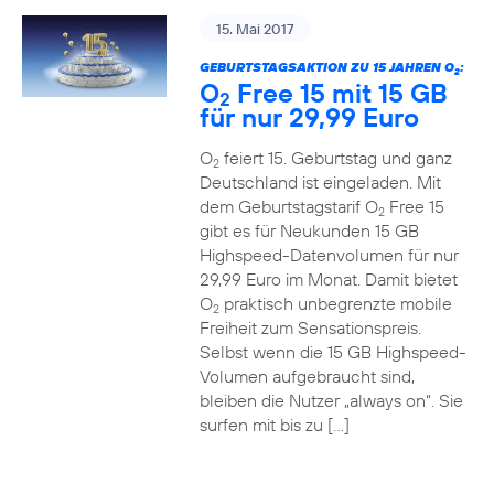
15. Mai 2017
GEBURTSTAGSAKTION ZU 15 JAHREN O
:
2
O
Free 15 mit 15 GB
2
für nur 29,99 Euro
O
feiert 15. Geburtstag und ganz
2
Deutschland ist eingeladen. Mit
dem Geburtstagstarif O
Free 15
2
gibt es für Neukunden 15 GB
Highspeed-Datenvolumen für nur
29,99 Euro im Monat. Damit bietet
O
praktisch unbegrenzte mobile
2
Freiheit zum Sensationspreis.
Selbst wenn die 15 GB Highspeed-
Volumen aufgebraucht sind,
bleiben die Nutzer „always on“. Sie
surfen mit bis zu […]