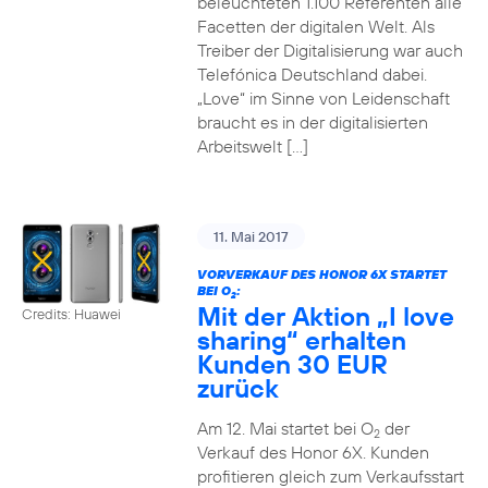
beleuchteten 1.100 Referenten alle
Facetten der digitalen Welt. Als
Treiber der Digitalisierung war auch
Telefónica Deutschland dabei.
„Love“ im Sinne von Leidenschaft
braucht es in der digitalisierten
Arbeitswelt […]
11. Mai 2017
VORVERKAUF DES HONOR 6X STARTET
BEI O
:
2
Mit der Aktion „I love
Credits: Huawei
sharing“ erhalten
Kunden 30 EUR
zurück
Am 12. Mai startet bei O
der
2
Verkauf des Honor 6X. Kunden
profitieren gleich zum Verkaufsstart