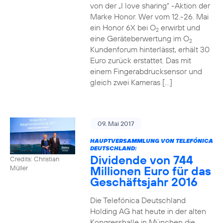
von der „I love sharing“ -Aktion der
Marke Honor. Wer vom 12.-26. Mai
ein Honor 6X bei O
erwirbt und
2
eine Geräteberwertung im O
2
Kundenforum hinterlässt, erhält 30
Euro zurück erstattet. Das mit
einem Fingerabdrucksensor und
gleich zwei Kameras […]
09. Mai 2017
HAUPTVERSAMMLUNG VON TELEFÓNICA
DEUTSCHLAND:
Dividende von 744
Credits: Christian
Millionen Euro für das
Müller
Geschäftsjahr 2016
Die Telefónica Deutschland
Holding AG hat heute in der alten
Kongresshalle in München die