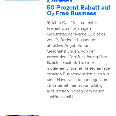
O
GEBURTSTAG:
2
50 Prozent Rabatt auf
O
Free Business
2
15 Jahre O
– 15 Jahre mobile
2
Freiheit: Zum 15-jährigen
Geburtstag der Marke O
gibt es
2
von O
Business besonders
2
attraktive Angebote für
Geschäftskunden. Von der
passenden Mobilfunklösung über
flexibles Festnetz bis hin zur
modernen virtuellen Telefonanlage
erhalten Businesskunden alles aus
einer Hand, was sie benötigen, um
ihr Unternehmen zukunftsfähig
aufzustellen. Neben dem neuen
Jubiläumstarif […]