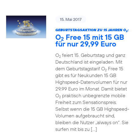
15. Mai 2017
GEBURTSTAGSAKTION ZU 15 JAHREN O
:
2
O
Free 15 mit 15 GB
2
für nur 29,99 Euro
O
feiert 15. Geburtstag und ganz
2
Deutschland ist eingeladen. Mit
dem Geburtstagstarif O
Free 15
2
gibt es für Neukunden 15 GB
Highspeed-Datenvolumen für nur
29,99 Euro im Monat. Damit bietet
O
praktisch unbegrenzte mobile
2
Freiheit zum Sensationspreis.
Selbst wenn die 15 GB Highspeed-
Volumen aufgebraucht sind,
bleiben die Nutzer „always on“. Sie
surfen mit bis zu […]