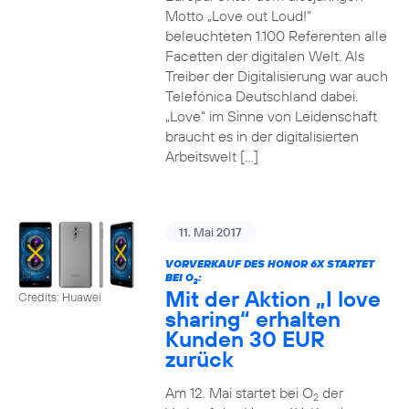
Motto „Love out Loud!“
beleuchteten 1.100 Referenten alle
Facetten der digitalen Welt. Als
Treiber der Digitalisierung war auch
Telefónica Deutschland dabei.
„Love“ im Sinne von Leidenschaft
braucht es in der digitalisierten
Arbeitswelt […]
11. Mai 2017
VORVERKAUF DES HONOR 6X STARTET
BEI O
:
2
Mit der Aktion „I love
Credits: Huawei
sharing“ erhalten
Kunden 30 EUR
zurück
Am 12. Mai startet bei O
der
2