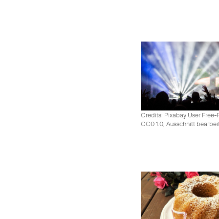
Credits: Pixabay User Free-
CC0 1.0, Ausschnitt bearbei