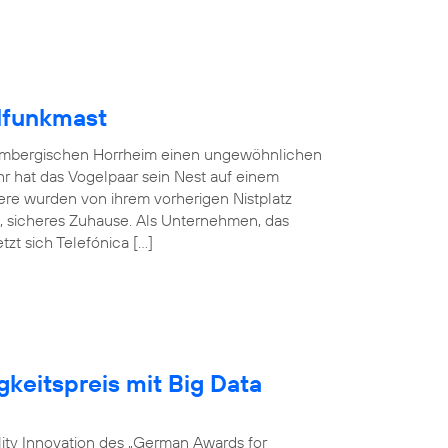
lfunkmast
embergischen Horrheim einen ungewöhnlichen
hr hat das Vogelpaar sein Nest auf einem
ere wurden von ihrem vorherigen Nistplatz
s, sicheres Zuhause. Als Unternehmen, das
zt sich Telefónica […]
gkeitspreis mit Big Data
ility Innovation des „German Awards for