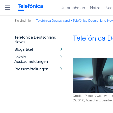
Unternehmen
Netze
Nach
Sie sind hier:
Telefónica Deutschland
Telefónica Deutschland Ne
Telefónica 
Telefónica Deutschland
News
Blogartikel
Lokale
Ausbaumeldungen
Pressemitteilungen
Credits: Pixabay User warre
CC0 1.0, Ausschnitt bearbei