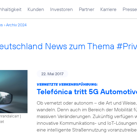
haltigkeit
Kunden
Investoren
Partner
Karriere
Presse
ws
Archiv 2024
Deutschland News zum Thema #Pri
22. Mai 2017
VERNETZTE VERKEHRSFÜHRUNG:
Telefónica tritt 5G Automotiv
Ob vernetzt oder autonom – die Art und Weise, 
wandeln. Denn auch im Bereich der Mobilität füh
massiven Veränderungen. Zukünftig verfügen w
nrandalcarr
|
tet
innovative Kommunikations- und IoT-Lösungen
eine intelligente Straßennutzung voranzutreibe