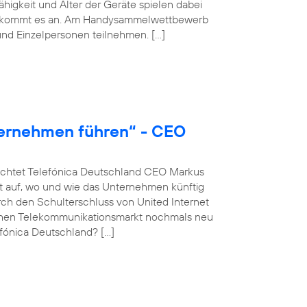
igkeit und Alter der Geräte spielen dabei
hmer kommt es an. Am Handysammelwettbewerb
nd Einzelpersonen teilnehmen. […]
ternehmen führen“ - CEO
euchtet Telefónica Deutschland CEO Markus
 auf, wo und wie das Unternehmen künftig
rch den Schulterschluss von United Internet
schen Telekommunikationsmarkt nochmals neu
fónica Deutschland? […]