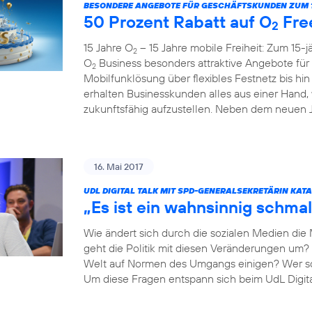
BESONDERE ANGEBOTE FÜR GESCHÄFTSKUNDEN ZUM 1
50 Prozent Rabatt auf O
Fre
2
15 Jahre O
– 15 Jahre mobile Freiheit: Zum 15-
2
O
Business besonders attraktive Angebote fü
2
Mobilfunklösung über flexibles Festnetz bis hi
erhalten Businesskunden alles aus einer Hand,
zukunftsfähig aufzustellen. Neben dem neuen Ju
16. Mai 2017
UDL DIGITAL TALK MIT SPD-GENERALSEKRETÄRIN KAT
„Es ist ein wahnsinnig schmal
Wie ändert sich durch die sozialen Medien die
geht die Politik mit diesen Veränderungen um? 
Welt auf Normen des Umgangs einigen? Wer so
Um diese Fragen entspann sich beim UdL Digit