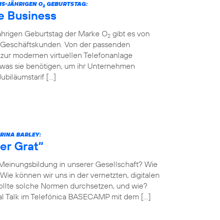
5-JÄHRIGEN O
GEBURTSTAG:
2
e Business
jährigen Geburtstag der Marke O
gibt es von
2
r Geschäftskunden. Von der passenden
n zur modernen virtuellen Telefonanlage
 was sie benötigen, um ihr Unternehmen
biläumstarif […]
ARINA BARLEY:
er Grat“
 Meinungsbildung in unserer Gesellschaft? Wie
Wie können wir uns in der vernetzten, digitalen
llte solche Normen durchsetzen, und wie?
al Talk im Telefónica BASECAMP mit dem […]