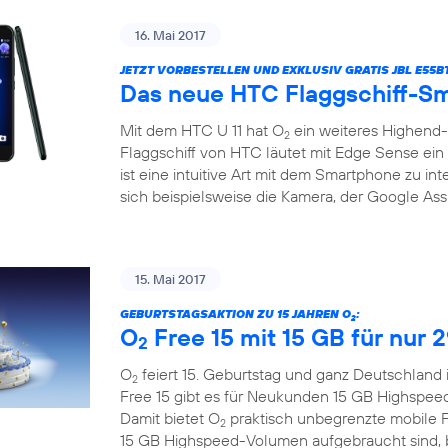
16. Mai 2017
JETZT VORBESTELLEN UND EXKLUSIV GRATIS JBL E55
Das neue HTC Flaggschiff-Sm
Mit dem HTC U 11 hat O
ein weiteres Highend
2
Flaggschiff von HTC läutet mit Edge Sense ein 
ist eine intuitive Art mit dem Smartphone zu in
sich beispielsweise die Kamera, der Google Assi
15. Mai 2017
GEBURTSTAGSAKTION ZU 15 JAHREN O
:
2
O
Free 15 mit 15 GB für nur 
2
O
feiert 15. Geburtstag und ganz Deutschland 
2
Free 15 gibt es für Neukunden 15 GB Highspee
Damit bietet O
praktisch unbegrenzte mobile F
2
15 GB Highspeed-Volumen aufgebraucht sind, bl