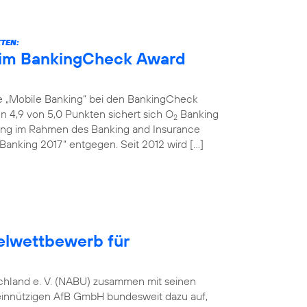
KTEN:
eim BankingCheck Award
ie „Mobile Banking“ bei den BankingCheck
 4,9 von 5,0 Punkten sichert sich O
Banking
2
ihung im Rahmen des Banking and Insurance
Banking 2017“ entgegen. Seit 2012 wird […]
elwettbewerb für
tschland e. V. (NABU) zusammen mit seinen
einnützigen AfB GmbH bundesweit dazu auf,