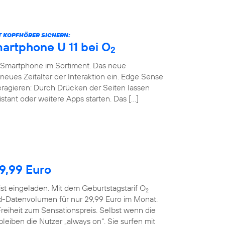
BT KOPFHÖRER SICHERN:
artphone U 11 bei O
2
-Smartphone im Sortiment. Das neue
neues Zeitalter der Interaktion ein. Edge Sense
teragieren: Durch Drücken der Seiten lassen
stant oder weitere Apps starten. Das […]
29,99 Euro
ist eingeladen. Mit dem Geburtstagstarif O
2
d-Datenvolumen für nur 29,99 Euro im Monat.
reiheit zum Sensationspreis. Selbst wenn die
eiben die Nutzer „always on“. Sie surfen mit