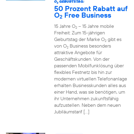
O
GEBURTSTAG:
2
50 Prozent Rabatt auf
O
Free Business
2
15 Jahre O
– 15 Jahre mobile
2
Freiheit: Zum 15-jährigen
Geburtstag der Marke O
gibt es
2
von O
Business besonders
2
attraktive Angebote für
Geschäftskunden. Von der
passenden Mobilfunklösung über
flexibles Festnetz bis hin zur
modernen virtuellen Telefonanlage
erhalten Businesskunden alles aus
einer Hand, was sie benötigen, um
ihr Unternehmen zukunftsfähig
aufzustellen. Neben dem neuen
Jubiläumstarif […]