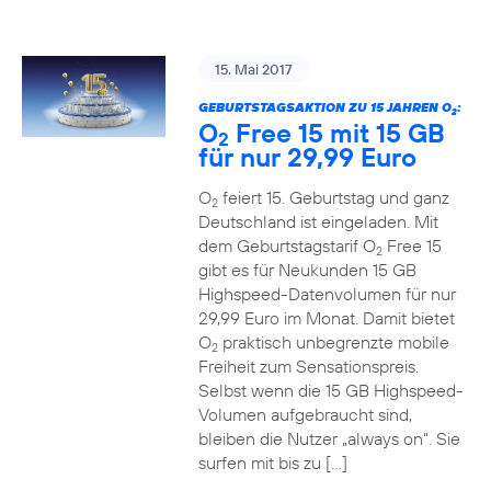
15. Mai 2017
GEBURTSTAGSAKTION ZU 15 JAHREN O
:
2
O
Free 15 mit 15 GB
2
für nur 29,99 Euro
O
feiert 15. Geburtstag und ganz
2
Deutschland ist eingeladen. Mit
dem Geburtstagstarif O
Free 15
2
gibt es für Neukunden 15 GB
Highspeed-Datenvolumen für nur
29,99 Euro im Monat. Damit bietet
O
praktisch unbegrenzte mobile
2
Freiheit zum Sensationspreis.
Selbst wenn die 15 GB Highspeed-
Volumen aufgebraucht sind,
bleiben die Nutzer „always on“. Sie
surfen mit bis zu […]