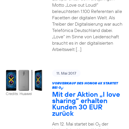
Motto „Love out Loud!“
beleuchteten 1.100 Referenten alle
Facetten der digitalen Welt. Als
Treiber der Digitalisierung war auch
Telefónica Deutschland dabei.
„Love“ im Sinne von Leidenschaft
braucht es in der digitalisierten
Arbeitswelt […]
11. Mai 2017
VORVERKAUF DES HONOR 6X STARTET
BEI O
:
2
Mit der Aktion „I love
Credits: Huawei
sharing“ erhalten
Kunden 30 EUR
zurück
Am 12. Mai startet bei O
der
2