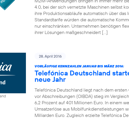
M2M-Anwendungen dringen in immer mehr Bereic
4.0, bei der sich vernetzte Maschinen selbst ko
ihre Produktionsabläufe automatisch über das I
Standardtarife würden die automatische Kom
nur einschränken. Unternehmen benötigen flexi
ihrer Lösungen maßgeschneidert […]
28. April 2016
VORLÄUFIGE KENNZAHLEN JANUAR BIS MÄRZ 2016:
Telefónica Deutschland start
neue Jahr
Telefónica Deutschland liegt nach dem ersten Q
vor Abschreibungen (OIBDA) stieg im Vergleic
land
6,2 Prozent auf 401 Millionen Euro. In einem 
Umsatzerlöse aus Mobilfunkdienstleistungen wie
Milliarden Euro. Zugleich erzielte Telefónica De