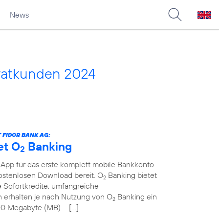
News
vatkunden 2024
 FIDOR BANK AG:
et O
Banking
2
 App für das erste komplett mobile Bankkonto
kostenlosen Download bereit. O
Banking bietet
2
 Sofortkredite, umfangreiche
erhalten je nach Nutzung von O
Banking ein
2
00 Megabyte (MB) – […]