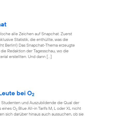
hat
oche alle Zeichen auf Snapchat. Zuerst
lusive Statistik, die enthüllte, was die
nicht Berlin!) Das Snapchat-Thema erzeugte
n die Redaktion der Tagesschau, wo die
rial erstellten. Und dann […]
Leute bei O
2
, Studenten und Auszubildende die Qual der
s eines O
Blue All-in Tarifs M, L oder XL nicht
2
en sich darüber hinaus auch aussuchen, ob sie