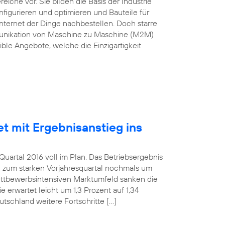
he vor. Sie bilden die Basis der Industrie
nfigurieren und optimieren und Bauteile für
nternet der Dinge nachbestellen. Doch starre
munikation von Maschine zu Maschine (M2M)
ble Angebote, welche die Einzigartigkeit
et mit Ergebnisanstieg ins
uartal 2016 voll im Plan. Das Betriebsergebnis
h zum starken Vorjahresquartal nochmals um
wettbewerbsintensiven Marktumfeld sanken die
 erwartet leicht um 1,3 Prozent auf 1,34
utschland weitere Fortschritte […]