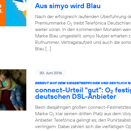
Aus simyo wird Blau
Nach der erfolgreich laufenden Überführung 
Premiummarke O
treibt Telefónica Deutschla
2
weiter voran. In den kommenden Monaten werde
Marke Blau umgestellt. simyo Nutzer erhalten z
Rufnummer, Vertragslaufzeit und auch die sonst
Blau […]
30. Juni 2016
ERNEUT AUF DEM SIEGERTREPPCHEN UND DEUTLICH NÄ
connect-Urteil "gut": O
festi
2
deutschen DSL-Anbieter
Beim diesjährigen großen connect-Festnetztes
Marke O
klar seinen dritten Platz aus dem Vor
2
Anbieter. Telefónica gelingt es, den Punkteabst
verringern. Dabei zahlen sich die vielfältigen 