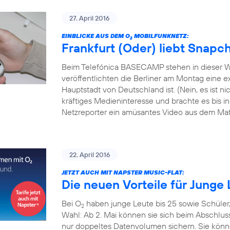
27. April 2016
EINBLICKE AUS DEM O
MOBILFUNKNETZ:
2
Frankfurt (Oder) liebt Snapc
Beim Telefónica BASECAMP stehen in dieser W
veröffentlichten die Berliner am Montag eine exk
Hauptstadt von Deutschland ist. (Nein, es ist 
kräftiges Medieninteresse und brachte es bis i
Netzreporter ein amüsantes Video aus dem Mate
22. April 2016
JETZT AUCH MIT NAPSTER MUSIC-FLAT:
Die neuen Vorteile für Junge 
Bei O
haben junge Leute bis 25 sowie Schüler
2
Wahl: Ab 2. Mai können sie sich beim Abschlus
nur doppeltes Datenvolumen sichern. Sie könn