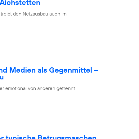
 Aichstetten
 treibt den Netzausbau auch im
nd Medien als Gegenmittel –
bu
oder emotional von anderen getrennt
ber typische Betrugsmaschen