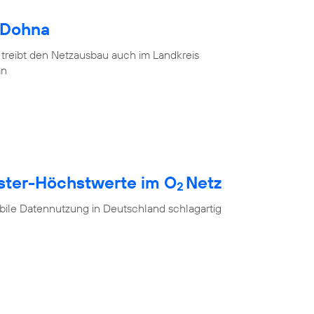
 Dohna
 treibt den Netzausbau auch im Landkreis
an
ester-Höchstwerte im O
Netz
2
ile Datennutzung in Deutschland schlagartig