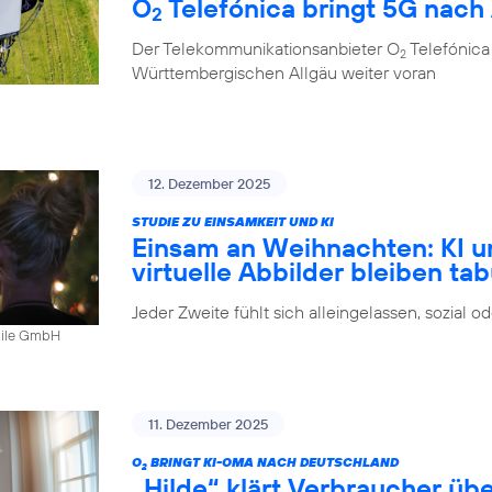
O
Telefónica bringt 5G nach
2
Der Telekommunikationsanbieter O
Telefónica
2
Württembergischen Allgäu weiter voran
12. Dezember 2025
STUDIE ZU EINSAMKEIT UND KI
Einsam an Weihnachten: KI u
virtuelle Abbilder bleiben ta
Jeder Zweite fühlt sich alleingelassen, sozial 
bile GmbH
11. Dezember 2025
O
BRINGT KI-OMA NACH DEUTSCHLAND
2
„Hilde“ klärt Verbraucher ü