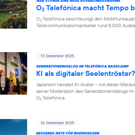
JEDE STUNDE EINE NEUE AUSBAUMASSNAHME
O
Telefónica macht Tempo 
2
O
Telefónica beschleunigt den Mobilfunkausba
2
Telekommunikationsanbieter rund 8.000 Aus
17. Dezember 2025
GENERATIONENDIALOG IM TELEFÓNICA BASECAMP
KI als digitaler Seelentröste
Japanerin heiratet KI-Avatar – mit dieser Meld
seiner Moderation des Generationendialogs 
O
Telefónica.
2
16. Dezember 2025
BESSERES NETZ FÜR RHEINHESSEN