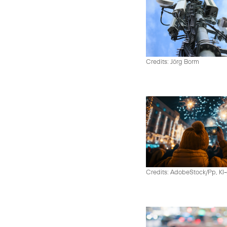
Credits: Jörg Borm
Credits: AdobeStock/Pp, KI-