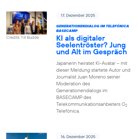
17. Dezember 2025
GENERATIONENDIALOG IM TELEFÓNICA
BASECAMP
KI als digitaler
Credits: Till Budde
Seelentröster? Jung
und Alt im Gespräch
Japanerin heiratet KI-Avatar – mit
dieser Meldung startete Autor und
Journalist Juan Moreno seiner
Moderation des
Generationendialogs im
BASECAMP des
Telekommunikationsanbieters O
2
Telefónica.
16. Dezember 2025