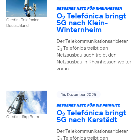
BESSERES NETZ FÜR RHEINHESSEN
O
Telefónica bringt
2
Credits: Telefónica
5G nach Klein-
Deutschland
Winternheim
Der Telekommunikationsanbieter
O
Telefónica treibt den
2
Netzausbau auch treibt den
Netzausbau in Rheinhessen weiter
voran
16. Dezember 2025
BESSERES NETZ FÜR DIE PRIGNITZ
O
Telefónica bringt
2
Credits: Jörg Borm
5G nach Karstädt
Der Telekommunikationsanbieter
O
Telefónica treibt den
2