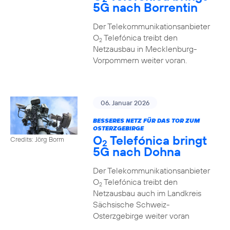
5G nach Borrentin
Der Telekommunikationsanbieter
O
Telefónica treibt den
2
Netzausbau in Mecklenburg-
Vorpommern weiter voran.
06. Januar 2026
BESSERES NETZ FÜR DAS TOR ZUM
OSTERZGEBIRGE
O
Telefónica bringt
Credits: Jörg Borm
2
5G nach Dohna
Der Telekommunikationsanbieter
O
Telefónica treibt den
2
Netzausbau auch im Landkreis
Sächsische Schweiz-
Osterzgebirge weiter voran