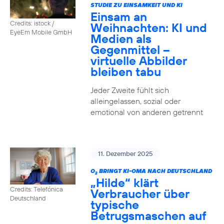
STUDIE ZU EINSAMKEIT UND KI
Einsam an
Credits: istock /
Weihnachten: KI und
EyeEm Mobile GmbH
Medien als
Gegenmittel –
virtuelle Abbilder
bleiben tabu
Jeder Zweite fühlt sich
alleingelassen, sozial oder
emotional von anderen getrennt
11. Dezember 2025
O
BRINGT KI-OMA NACH DEUTSCHLAND
2
„Hilde“ klärt
Credits: Telefónica
Verbraucher über
Deutschland
typische
Betrugsmaschen auf