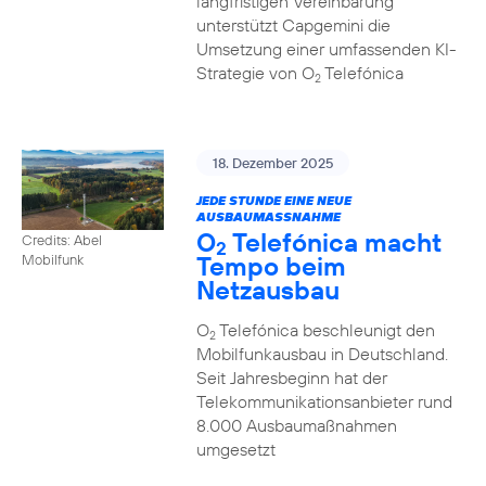
langfristigen Vereinbarung
unterstützt Capgemini die
Umsetzung einer umfassenden KI-
Strategie von O
Telefónica
2
18. Dezember 2025
JEDE STUNDE EINE NEUE
AUSBAUMASSNAHME
O
Telefónica macht
Credits: Abel
2
Tempo beim
Mobilfunk
Netzausbau
O
Telefónica beschleunigt den
2
Mobilfunkausbau in Deutschland.
Seit Jahresbeginn hat der
Telekommunikationsanbieter rund
8.000 Ausbaumaßnahmen
umgesetzt