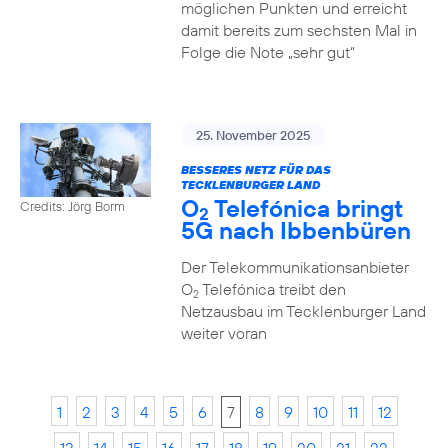
möglichen Punkten und erreicht
damit bereits zum sechsten Mal in
Folge die Note „sehr gut“
25. November 2025
BESSERES NETZ FÜR DAS
TECKLENBURGER LAND
O
Telefónica bringt
Credits: Jörg Borm
2
5G nach Ibbenbüren
Der Telekommunikationsanbieter
O
Telefónica treibt den
2
Netzausbau im Tecklenburger Land
weiter voran
1
2
3
4
5
6
7
8
9
10
11
12