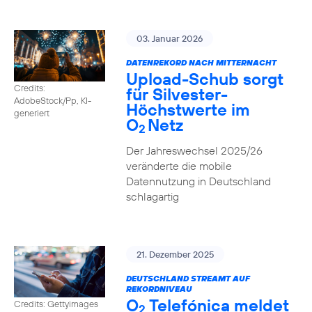
03. Januar 2026
DATENREKORD NACH MITTERNACHT
Upload-Schub sorgt
Credits:
für Silvester-
AdobeStock/Pp, KI-
Höchstwerte im
generiert
O
Netz
2
Der Jahreswechsel 2025/26
veränderte die mobile
Datennutzung in Deutschland
schlagartig
21. Dezember 2025
DEUTSCHLAND STREAMT AUF
REKORDNIVEAU
O
Telefónica meldet
Credits: Gettyimages
2