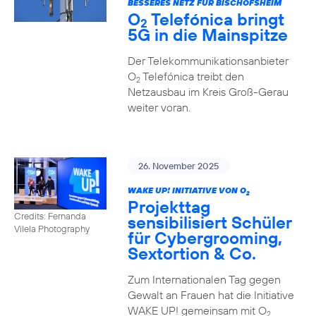
BESSERES NETZ FÜR BISCHOFSHEIM
O
Telefónica bringt
2
5G in die Mainspitze
Der Telekommunikationsanbieter
O
Telefónica treibt den
2
Netzausbau im Kreis Groß-Gerau
weiter voran.
26. November 2025
WAKE UP! INITIATIVE VON O
2
Projekttag
Credits: Fernanda
sensibilisiert Schüler
Vilela Photography
für Cybergrooming,
Sextortion & Co.
Zum Internationalen Tag gegen
Gewalt an Frauen hat die Initiative
WAKE UP! gemeinsam mit O
2