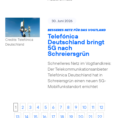
30. Juni 2026
BESSERES NETZ FÜR DAS VOGTLAND
Telefónica
Credits: Telefónica
Deutschland bringt
Deutschland
5G nach
Schreiersgrün
Schnelleres Netz im Vogtlandkreis:
Der Telekommunikationsanbieter
Telefónica Deutschland hat in
Schreiersgrün einen neuen 5G-
Mobilfunkstandort errichtet
1
2
3
4
5
6
7
8
9
10
11
12
13
14
15
16
17
18
19
20
21
22