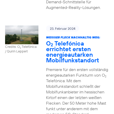
Demand-Schnittstelle für
Augmented-Reality-Lösungen.
23. Februar 2024
WEISSER FLECK NACHHALTIG WEG:
O
Telefónica
2
Credits: O
Telefónica
errichtet ersten
2
/ Quirin Leppert
energieautarken
Mobilfunkstandort
Premiere für den ersten vollständig
energieautarken Funkturm von O
2
Telefónica: Mit dem
Mobilfunkstandort schließt der
Mobilfunkanbieter im hessischen
Kirtorf einen der letzten weißen
Flecken. Der 50 Meter hohe Mast
funkt unter anderem mit dem