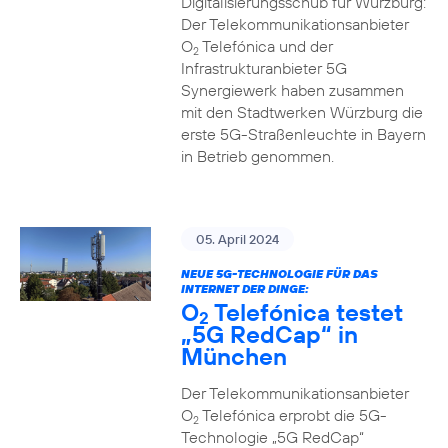
Digitalisierungsschub für Würzburg:
Der Telekommunikationsanbieter
O
Telefónica und der
2
Infrastrukturanbieter 5G
Synergiewerk haben zusammen
mit den Stadtwerken Würzburg die
erste 5G-Straßenleuchte in Bayern
in Betrieb genommen.
05. April 2024
NEUE 5G-TECHNOLOGIE FÜR DAS
INTERNET DER DINGE:
O
Telefónica testet
2
„5G RedCap“ in
München
Der Telekommunikationsanbieter
O
Telefónica erprobt die 5G-
2
Technologie „5G RedCap“