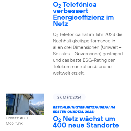
O
Telefónica
2
verbessert
Energieeffizienz im
Netz
O
Telefónica hat im Jahr 2023 die
2
Nachhaltigkeitsperformance in
allen drei Dimensionen (Umwelt –
Soziales – Governance) gesteigert
und das beste ESG-Rating der
Telekommunikationsbranche
weltweit erzielt.
27. März 2024
BESCHLEUNIGTER NETZAUSBAU IM
ERSTEN QUARTAL 2024:
O
Netz wächst um
Credits: ABEL
2
400 neue Standorte
Mobilfunk