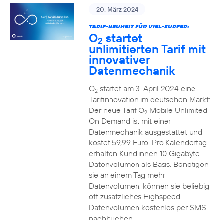
20. März 2024
TARIF-NEUHEIT FÜR VIEL-SURFER:
O
startet
2
unlimitierten Tarif mit
innovativer
Datenmechanik
O
startet am 3. April 2024 eine
2
Tarifinnovation im deutschen Markt:
Der neue Tarif O
Mobile Unlimited
2
On Demand ist mit einer
Datenmechanik ausgestattet und
kostet 59,99 Euro. Pro Kalendertag
erhalten Kund:innen 10 Gigabyte
Datenvolumen als Basis. Benötigen
sie an einem Tag mehr
Datenvolumen, können sie beliebig
oft zusätzliches Highspeed-
Datenvolumen kostenlos per SMS
nachbuchen.