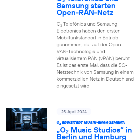
2
Samsung starten
Open-RAN-Netz
O
Telefónica und Samsung
2
Electronics haben den ersten
Mobilfunkstandort in Betrieb
genommen, der auf der Open-
RAN-Technologie und
virtualisiertem RAN (vRAN) beruht.
Es ist das erste Mal, dass die 5G-
Netztechnik von Samsung in einem
kommerziellen Netz in Deutschland
eingesetzt wird.
25. April 2024
O
ERWEITERT MUSIK-ENGAGEMENT:
2
„O
Music Studios“ in
2
Berlin und Hamburg