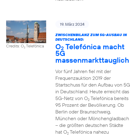
19. März 2024
ZWISCHENBILANZ ZUM 5G-AUSBAU IN
DEUTSCHLAND:
O
Telefónica macht
Credits: O
Telefónica
2
2
5G
massenmarkttauglich
Vor fünf Jahren fiel mit der
Frequenzauktion 2019 der
Startschuss für den Aufbau von 5G
in Deutschland. Heute erreicht das
5G-Netz von O
Telefónica bereits
2
95 Prozent der Bevölkerung. Ob
Berlin oder Braunschweig,
München oder Mönchengladbach
– die größten deutschen Städte
hat O
Telefónica nahezu
2