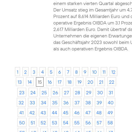
einem starken vierten Quartal abgesch
Der Umsatz stieg im Gesamtjahr um 4,
Prozent auf 8,614 Milliarden Euro und 
operative Ergebnis OIBDA um 3,1 Proze
2,617 Milliarden Euro. Damit übertraf d
Unternehmen die eigenen Erwartunge
das Geschäftsjahr 2023 sowohl beim 
als auch operativen Ergebnis OIBDA.
1
2
3
4
5
6
7
8
9
10
11
12
13
14
15
16
17
18
19
20
21
22
23
24
25
26
27
28
29
30
31
32
33
34
35
36
37
38
39
40
41
42
43
44
45
46
47
48
49
50
51
52
53
54
55
56
57
58