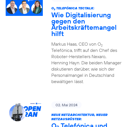
O
TELEFÓNICA TECTALK:
2
Wie Digitalisierung
gegen den
Arbeitskräftemangel
hilft
Markus Haas, CEO von O
2
Telefónica, trifft auf den Chef des
Roboter-Herstellers Nexaro,
Henning Hayn. Die beiden Manager
diskutieren darüber, wie sich der
Personalmangel in Deutschland
bewältigen lässt.
02. Mai 2024
NEUE NETZARCHITEKTUR, NEUER
NETZAUSRÜSTER:
O
Telefónica und