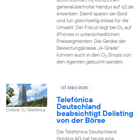
2
generalüberholte Handys auf o2.de
erwerben. Damit sparen sie Geld
und tun gleichzeitig etwas für die
Umwelt. Der Fokus liegt bei O
auf
2
iPhones in unterschiedlichen
Preissegmenten. Die Geräte der
Bewertungsklasse „A-Grade“
können auch in den O
Shops von
2
den Agenten gebucht werden.
07. März 2024
Telefónica
Deutschland
Credits: O
Telefónica
beabsichtigt Delisting
2
von der Börse
Die Telefónica Deutschland
Holding AG hat heute eine