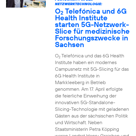
NETZWERKTECHNOLOGIE:
O
Telefónica und 6G
2
Health Institute
starten 5G-Netzwerk-
Slice für medizinische
Forschungszwecke in
Sachsen
O
Telefónica und das 6G Health
2
Institute haben ein modernes
Campusnetz mit 5G-Slicing für das
6G Health Institute in
Markkleeberg in Betrieb
genommen. Am 17. April erfolgte
die feierliche Einweihung der
innovativen 5G-Standalone-
Slicing-Technologie mit geladenen
Gästen aus der sächsischen Politik
und Wirtschaft. Neben
Staatsministerin Petra Köpping
waren Landrat Henry Graichen und