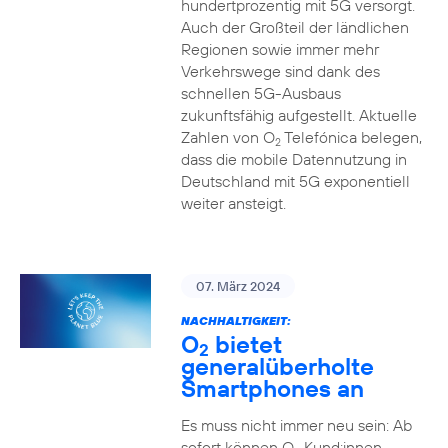
hundertprozentig mit 5G versorgt.
Auch der Großteil der ländlichen
Regionen sowie immer mehr
Verkehrswege sind dank des
schnellen 5G-Ausbaus
zukunftsfähig aufgestellt. Aktuelle
Zahlen von O
Telefónica belegen,
2
dass die mobile Datennutzung in
Deutschland mit 5G exponentiell
weiter ansteigt.
07. März 2024
NACHHALTIGKEIT:
O
bietet
2
generalüberholte
Smartphones an
Es muss nicht immer neu sein: Ab
sofort können O
Kund:innen