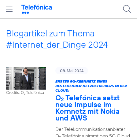
Blogartikel zum Thema
#Internet_der_Dinge 2024
08. Mai 2024
ERSTES 5G-KERNNETZ EINES
BESTEHENDEN NETZBETREIBERS IN DER
CLOUD:
Credits: O
Telefónica
2
O
Telefónica setzt
2
neue Impulse im
Kernnetz mit Nokia
und AWS
Der Telekommunikationsanbieter
O
Telefónica nimmt den 5G Cloud