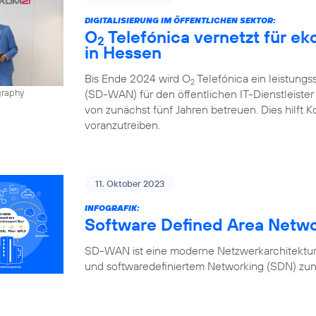
DIGITALISIERUNG IM ÖFFENTLICHEN SEKTOR:
O
Telefónica vernetzt für e
2
in Hessen
Bis Ende 2024 wird O
Telefónica ein leistung
2
(SD-WAN) für den öffentlichen IT-Dienstleiste
graphy
von zunächst fünf Jahren betreuen. Dies hilft K
voranzutreiben.
11. Oktober 2023
INFOGRAFIK:
Software Defined Area Netw
SD-WAN ist eine moderne Netzwerkarchitektur,
und softwaredefiniertem Networking (SDN) zun