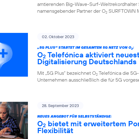
amtierenden Big-Wave-Surf-Weltrekordhalter S
namensgebender Partner der O
SURFTOWN 
2
02. Oktober 2023
„5G PLUS“ STARTET IM GESAMTEN 5G NETZ VON O
:
2
O
Telefónica aktiviert neues
2
Digitalisierung Deutschlands
Mit „5G Plus“ bezeichnet O
Telefónica die 5G-
2
Unternehmen ausschließlich die für 5G vorge
28. September 2023
NEUES ANGEBOT FÜR SELBSTSTÄNDIGE:
O
bietet mit erweitertem Po
2
Flexibilität