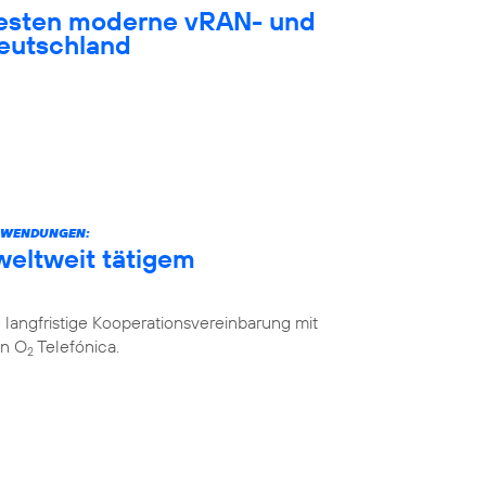
testen moderne vRAN- und
eutschland
ANWENDUNGEN:
weltweit tätigem
langfristige Kooperationsvereinbarung mit
on O
Telefónica.
2