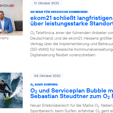
11. Oktober 2023
SD-WAN FÜR HESSISCHE KOMMUNEN:
ekom21 schließt langfristigen
über leistungsstarke Stando
O
Telefónica, einer der führenden Anbieter v
2
Deutschland, und die ekom21, Hessens größter 
graphy
Vertrag über die Implementierung und Betreu
(SD-WAN) für hessische Kommunalverwaltungen
Digitalisierung flexibel voranzutreiben.
04. Oktober 2023
O
GOES SURFING:
2
O
und Serviceplan Bubble m
2
Sebastian Steudtner zum O
2
Neuer Erlebnisbereich für die Marke O
: Neben
2
Sportbereich, beim Surfen, erfahrbar. O
geht ei
2