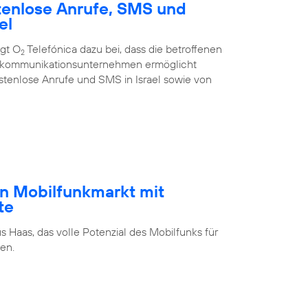
tenlose Anrufe, SMS und
el
ägt O
Telefónica dazu bei, dass die betroffenen
2
ekommunikations­unternehmen ermöglicht
stenlose Anrufe und SMS in Israel sowie von
n Mobilfunkmarkt mit
te
s Haas, das volle Potenzial des Mobilfunks für
en.