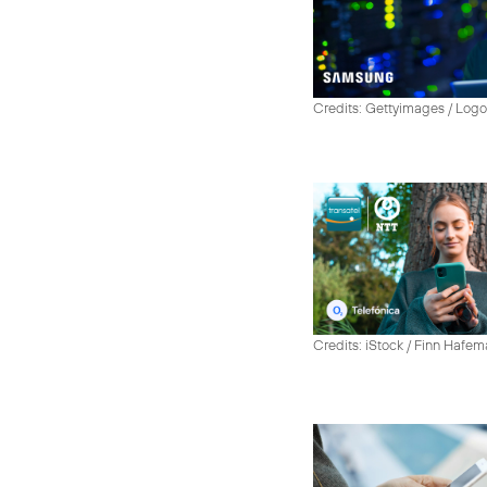
Credits: Gettyimages / Log
Credits: iStock / Finn Hafe