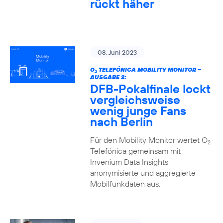
rückt häher
08. Juni 2023
O
TELEFÓNICA MOBILITY MONITOR –
2
AUSGABE 2:
DFB-Pokalfinale lockt
vergleichsweise
wenig junge Fans
nach Berlin
Für den Mobility Monitor wertet O
2
Telefónica gemeinsam mit
Invenium Data Insights
anonymisierte und aggregierte
Mobilfunkdaten aus.