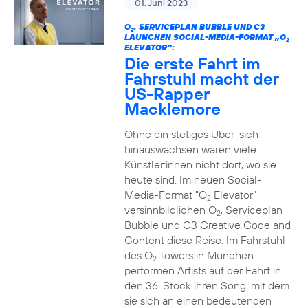
01. Juni 2023
O
, SERVICEPLAN BUBBLE UND C3
2
LAUNCHEN SOCIAL-MEDIA-FORMAT „O
2
ELEVATOR“:
Die erste Fahrt im
Fahrstuhl macht der
US-Rapper
Macklemore
Ohne ein stetiges Über-sich-
hinauswachsen wären viele
Künstler:innen nicht dort, wo sie
heute sind. Im neuen Social-
Media-Format "O
Elevator"
2
versinnbildlichen O
, Serviceplan
2
Bubble und C3 Creative Code and
Content diese Reise. Im Fahrstuhl
des O
Towers in München
2
performen Artists auf der Fahrt in
den 36. Stock ihren Song, mit dem
sie sich an einen bedeutenden