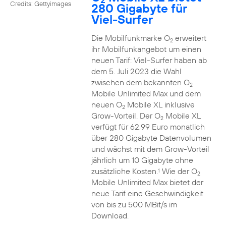
Credits: Gettyimages
280 Gigabyte für
Viel-Surfer
Die Mobilfunkmarke O
erweitert
2
ihr Mobilfunkangebot um einen
neuen Tarif: Viel-Surfer haben ab
dem 5. Juli 2023 die Wahl
zwischen dem bekannten O
2
Mobile Unlimited Max und dem
neuen O
Mobile XL inklusive
2
Grow-Vorteil. Der O
Mobile XL
2
verfügt für 62,99 Euro monatlich
über 280 Gigabyte Datenvolumen
und wächst mit dem Grow-Vorteil
jährlich um 10 Gigabyte ohne
zusätzliche Kosten.
Wie der O
1
2
Mobile Unlimited Max bietet der
neue Tarif eine Geschwindigkeit
von bis zu 500 MBit/s im
Download.