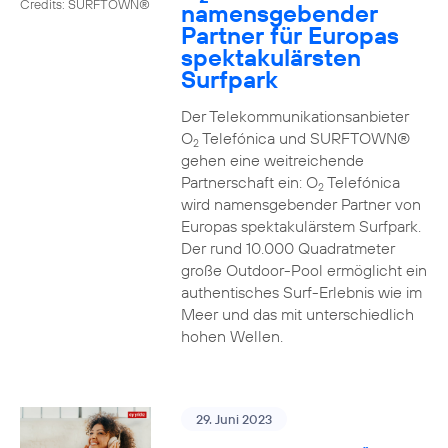
Credits: SURFTOWN®
namensgebender
Partner für Europas
spektakulärsten
Surfpark
Der Telekommunikationsanbieter
O
Telefónica und SURFTOWN®
2
gehen eine weitreichende
Partnerschaft ein: O
Telefónica
2
wird namensgebender Partner von
Europas spektakulärstem Surfpark.
Der rund 10.000 Quadratmeter
große Outdoor-Pool ermöglicht ein
authentisches Surf-Erlebnis wie im
Meer und das mit unterschiedlich
hohen Wellen.
29. Juni 2023