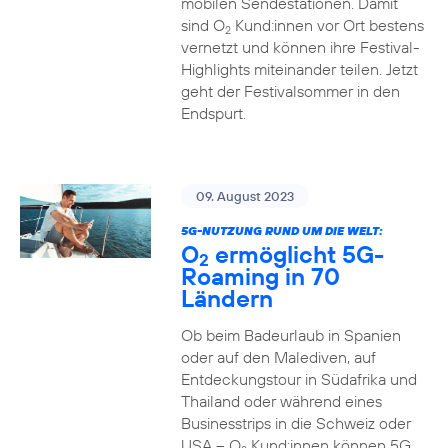
mobilen Sendestationen. Damit
sind O
Kund:innen vor Ort bestens
2
vernetzt und können ihre Festival-
Highlights miteinander teilen. Jetzt
geht der Festivalsommer in den
Endspurt.
09. August 2023
5G-NUTZUNG RUND UM DIE WELT:
O
ermöglicht 5G-
2
Roaming in 70
Ländern
Ob beim Badeurlaub in Spanien
oder auf den Malediven, auf
Entdeckungstour in Südafrika und
Thailand oder während eines
Businesstrips in die Schweiz oder
USA – O
Kund:innen können 5G