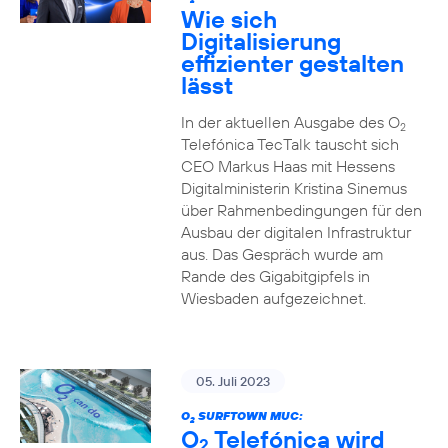
2
Wie sich
Digitalisierung
effizienter gestalten
lässt
In der aktuellen Ausgabe des O
2
Telefónica TecTalk tauscht sich
CEO Markus Haas mit Hessens
Digitalministerin Kristina Sinemus
über Rahmenbedingungen für den
Ausbau der digitalen Infrastruktur
aus. Das Gespräch wurde am
Rande des Gigabitgipfels in
Wiesbaden aufgezeichnet.
05. Juli 2023
O
SURFTOWN MUC:
2
O
Telefónica wird
2