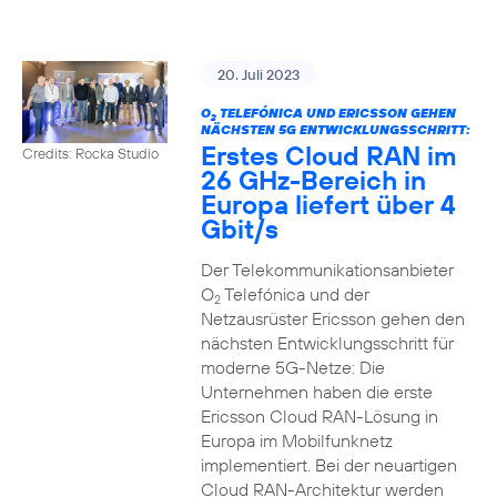
20. Juli 2023
O
TELEFÓNICA UND ERICSSON GEHEN
2
NÄCHSTEN 5G ENTWICKLUNGSSCHRITT:
Erstes Cloud RAN im
Credits: Rocka Studio
26 GHz-Bereich in
Europa liefert über 4
Gbit/s
Der Telekommunikationsanbieter
O
Telefónica und der
2
Netzausrüster Ericsson gehen den
nächsten Entwicklungsschritt für
moderne 5G-Netze: Die
Unternehmen haben die erste
Ericsson Cloud RAN-Lösung in
Europa im Mobilfunknetz
implementiert. Bei der neuartigen
Cloud RAN-Architektur werden