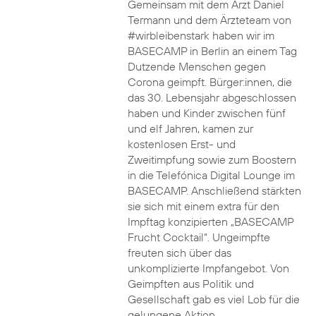
Gemeinsam mit dem Arzt Daniel
Termann und dem Ärzteteam von
#wirbleibenstark haben wir im
BASECAMP in Berlin an einem Tag
Dutzende Menschen gegen
Corona geimpft. Bürger:innen, die
das 30. Lebensjahr abgeschlossen
haben und Kinder zwischen fünf
und elf Jahren, kamen zur
kostenlosen Erst- und
Zweitimpfung sowie zum Boostern
in die Telefónica Digital Lounge im
BASECAMP. Anschließend stärkten
sie sich mit einem extra für den
Impftag konzipierten „BASECAMP
Frucht Cocktail“. Ungeimpfte
freuten sich über das
unkomplizierte Impfangebot. Von
Geimpften aus Politik und
Gesellschaft gab es viel Lob für die
gelungene Aktion.