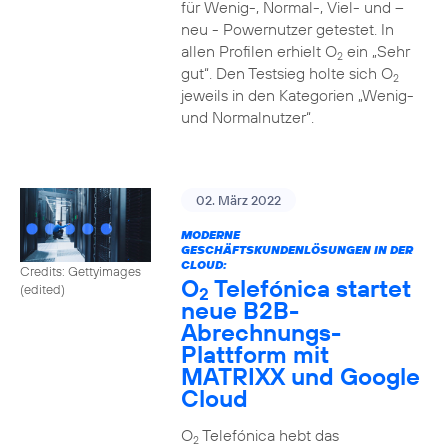
für Wenig-, Normal-, Viel- und –
neu - Powernutzer getestet. In
allen Profilen erhielt O
ein „Sehr
2
gut“. Den Testsieg holte sich O
2
jeweils in den Kategorien „Wenig-
und Normalnutzer“.
02. März 2022
MODERNE
GESCHÄFTSKUNDENLÖSUNGEN IN DER
CLOUD:
Credits: Gettyimages
O
Telefónica startet
(edited)
2
neue B2B-
Abrechnungs-
Plattform mit
MATRIXX und Google
Cloud
O
Telefónica hebt das
2