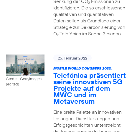
Senkung der CO
Emissionen zu
2
identifizieren. Die so erschlossenen
qualitativen und quantitativen
Daten sollen als Grundlage einer
Strategie zur Dekarbonisierung von
O
Telefónica im Scope 3 dienen.
2
25. Februar 2022
MOBILE WORLD CONGRESS 2022:
Telefónica präsentiert
Credits: Gettyimages
seine innovativen 5G
(edited)
Projekte auf dem
MWC und im
Metaversum
Eine breite Palette an innovativen
Lösungen, Dienstleistungen und
Erfolgsgeschichten unterstreicht
die technologische Führung und