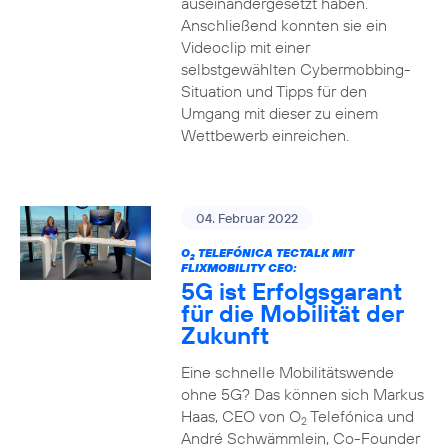
auseinandergesetzt haben.
Anschließend konnten sie ein
Videoclip mit einer
selbstgewählten Cybermobbing-
Situation und Tipps für den
Umgang mit dieser zu einem
Wettbewerb einreichen.
04. Februar 2022
O
TELEFÓNICA TECTALK MIT
2
FLIXMOBILITY CEO:
5G ist Erfolgsgarant
für die Mobilität der
Zukunft
Eine schnelle Mobilitätswende
ohne 5G? Das können sich Markus
Haas, CEO von O
Telefónica und
2
André Schwämmlein, Co-Founder