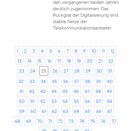
den vergangenen beiden Jahren
deutlich zugenommen. Das
Rückgrat der Digitalisierung sind
stabile Netze der
Telekommunikationsanbieter.
1
2
3
4
5
6
7
8
9
10
11
12
13
14
15
16
17
18
19
20
21
22
23
24
25
26
27
28
29
30
31
32
33
34
35
36
37
38
39
40
41
42
43
44
45
46
47
48
49
50
51
52
53
54
55
56
57
58
59
60
61
62
63
64
65
66
67
68
69
70
71
72
73
74
75
76
77