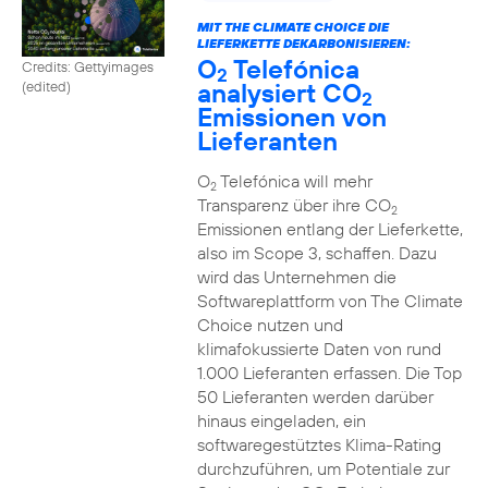
MIT THE CLIMATE CHOICE DIE
LIEFERKETTE DEKARBONISIEREN:
O
Telefónica
Credits: Gettyimages
2
analysiert CO
(edited)
2
Emissionen von
Lieferanten
O
Telefónica will mehr
2
Transparenz über ihre CO
2
Emissionen entlang der Lieferkette,
also im Scope 3, schaffen. Dazu
wird das Unternehmen die
Softwareplattform von The Climate
Choice nutzen und
klimafokussierte Daten von rund
1.000 Lieferanten erfassen. Die Top
50 Lieferanten werden darüber
hinaus eingeladen, ein
softwaregestütztes Klima-Rating
durchzuführen, um Potentiale zur