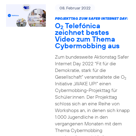
08. Februar 2022
PROJEKTTAG ZUM SAFER INTERNET DAY:
O
Telefónica
2
zeichnet bestes
Video zum Thema
Cybermobbing aus
Zum bundesweite Aktionstag Safer
Internet Day 2022 “Fit für die
Demokratie, stark für die
Gesellschaft” veranstaltete die O
2
Initiative „WAKE UP!“ einen
Cybermobbing-Projekttag für
Schüler:innen. Der Projekttag
schloss sich an eine Reihe von
Workshops an, in denen sich knapp
1.000 Jugendliche in den
vergangenen Monaten mit dem
Thema Cybermobbing